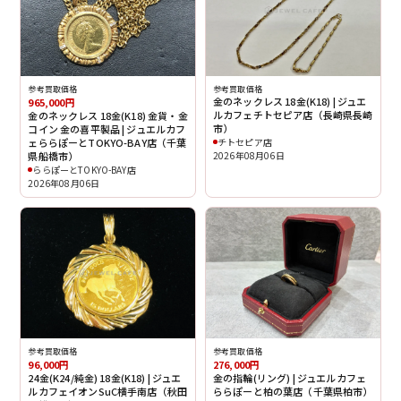
参考買取価格
参考買取価格
金のネックレス 18金(K18) | ジュエ
965,000円
ルカフェチトセピア店（長崎県長崎
金のネックレス 18金(K18) 金貨・金
市）
コイン 金の喜平製品 | ジュエルカフ
ェららぽーとTOKYO-BAY店（千葉
チトセピア店
県船橋市）
2026年08月06日
ららぽーとTOKYO-BAY店
2026年08月06日
参考買取価格
参考買取価格
96,000円
276,000円
24金(K24/純金) 18金(K18) | ジュエ
金の指輪(リング) | ジュエルカフェ
ルカフェイオンSuC横手南店（秋田
ららぽーと柏の葉店（千葉県柏市）