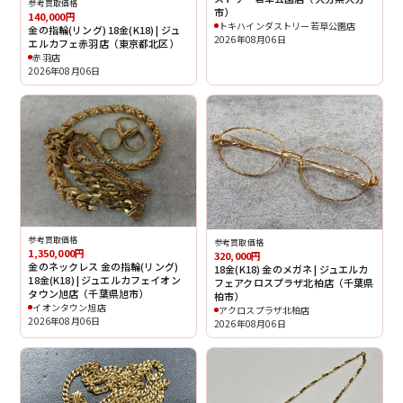
参考買取価格
市）
140,000円
トキハインダストリー若草公園店
金の指輪(リング) 18金(K18) | ジュ
2026年08月06日
エルカフェ赤羽店（東京都北区）
赤羽店
2026年08月06日
参考買取価格
参考買取価格
1,350,000円
320,000円
金のネックレス 金の指輪(リング)
18金(K18) 金のメガネ | ジュエルカ
18金(K18) | ジュエルカフェイオン
フェアクロスプラザ北柏店（千葉県
タウン旭店（千葉県旭市）
柏市）
イオンタウン旭店
アクロスプラザ北柏店
2026年08月06日
2026年08月06日