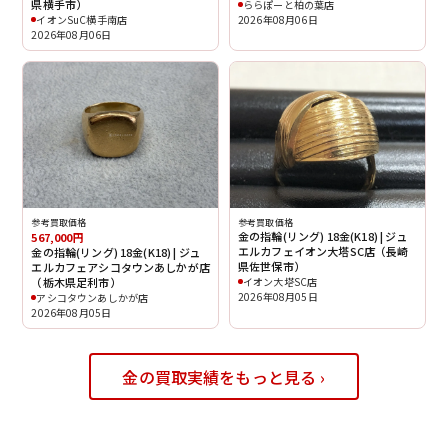
県横手市）
ららぽーと柏の葉店
イオンSuC横手南店
2026年08月06日
2026年08月06日
参考買取価格
参考買取価格
金の指輪(リング) 18金(K18) | ジュ
567,000円
エルカフェイオン大塔SC店（長崎
金の指輪(リング) 18金(K18) | ジュ
県佐世保市）
エルカフェアシコタウンあしかが店
（栃木県足利市）
イオン大塔SC店
2026年08月05日
アシコタウンあしかが店
2026年08月05日
金の買取実績をもっと見る ›