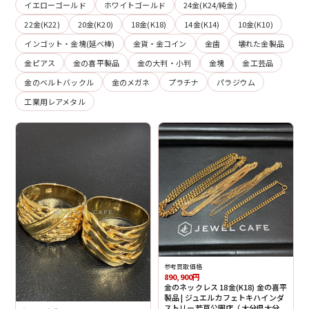
イエローゴールド
ホワイトゴールド
24金(K24/純金)
22金(K22)
20金(K20)
18金(K18)
14金(K14)
10金(K10)
インゴット・金塊(延べ棒)
金貨・金コイン
金歯
壊れた金製品
金ピアス
金の喜平製品
金の大判・小判
金塊
金工芸品
金のベルトバックル
金のメガネ
プラチナ
パラジウム
工業用レアメタル
参考買取価格
890,900円
金のネックレス 18金(K18) 金の喜平
製品 | ジュエルカフェトキハインダ
ストリー若草公園店（大分県大分