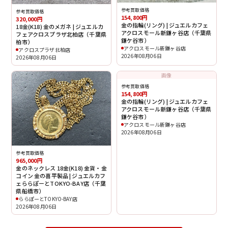
参考買取価格
参考買取価格
154,800円
320,000円
金の指輪(リング) | ジュエルカフェ
18金(K18) 金のメガネ | ジュエルカ
アクロスモール新鎌ヶ谷店（千葉県
フェアクロスプラザ北柏店（千葉県
鎌ケ谷市）
柏市）
アクロスモール新鎌ヶ谷店
アクロスプラザ北柏店
2026年08月06日
2026年08月06日
画像
参考買取価格
154,800円
金の指輪(リング) | ジュエルカフェ
アクロスモール新鎌ヶ谷店（千葉県
鎌ケ谷市）
アクロスモール新鎌ヶ谷店
2026年08月06日
参考買取価格
965,000円
金のネックレス 18金(K18) 金貨・金
コイン 金の喜平製品 | ジュエルカフ
ェららぽーとTOKYO-BAY店（千葉
県船橋市）
ららぽーとTOKYO-BAY店
2026年08月06日