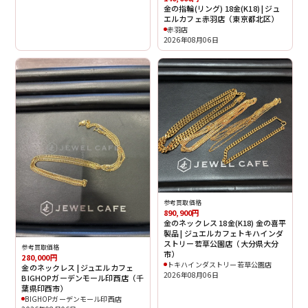
金の指輪(リング) 18金(K18) | ジュ
エルカフェ赤羽店（東京都北区）
赤羽店
2026年08月06日
参考買取価格
890,900円
金のネックレス 18金(K18) 金の喜平
製品 | ジュエルカフェトキハインダ
ストリー若草公園店（大分県大分
参考買取価格
市）
280,000円
トキハインダストリー若草公園店
金のネックレス | ジュエルカフェ
2026年08月06日
BIGHOPガーデンモール印西店（千
葉県印西市）
BIGHOPガーデンモール印西店