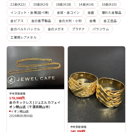
22金(K22)
20金(K20)
18金(K18)
14金(K14)
10金(K10)
インゴット・金塊(延べ棒)
金貨・金コイン
金歯
壊れた金製品
金ピアス
金の喜平製品
金の大判・小判
金塊
金工芸品
金のベルトバックル
金のメガネ
プラチナ
パラジウム
工業用レアメタル
参考買取価格
170,300円
金のネックレス | ジュエルカフェイ
オン館山店（千葉県館山市）
イオン館山店
2026年08月06日
参考買取価格
140,000円