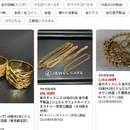
金の指輪(リング)
イエローゴールド
ホワイトゴールド
24金(K24/純金)
べ棒)
金貨・金コイン
金歯
壊れた金製品
金ピアス
金の喜平製品
パラジウム
工業用レアメタル
参考買取価格
1,350,000円
金のネックレス 金の指
18金(K18) | ジュ
参考買取価格
タウン旭店（千葉県
890,900円
イオンタウン旭店
金のネックレス 18金(K18) 金の喜
2026年08月06日
平製品 | ジュエルカフェトキハイン
ダストリー若草公園店（大分県大
分市）
トキハインダストリー若草公園店
) 18金(K18) | ジュ
2026年08月06日
赤羽店（東京都北区）
06日