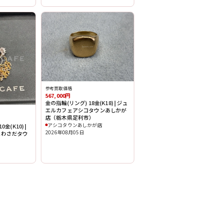
参考買取価格
567,000円
金の指輪(リング) 18金(K18) | ジュ
エルカフェアシコタウンあしかが
店（栃木県足利市）
アシコタウンあしかが店
10金(K10) |
2026年08月05日
ハわさだタウ
）