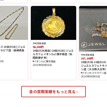
参考買取価格
18金(K18) | ジュエ
96,000円
トセピア店（長崎県長
24金(K24/純金) 18金(K18) | ジュエ
ルカフェイオンSuC横手南店（秋
参考買取価格
店
田県横手市）
107,100円
06日
イオンSuC横手南店
18金(K18) 14金(K14) 
2026年08月06日
ジュエルカフェトキ
ン店（大分県大分市
トキハわさだタウン店
2026年08月06日
金の買取実績をもっと見る ›