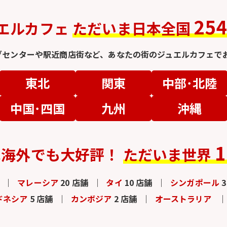
25
エルカフェ
ただいま日本全国
グセンターや駅近商店街など、
あなたの街のジュエルカフェでお
東北
関東
中部･北陸
中国･四国
九州
沖縄
1
は
海外でも大好評！
ただいま世界
マレーシア
20 店舗
タイ
10 店舗
シンガポール
ドネシア
5 店舗
カンボジア
2 店舗
オーストラリア