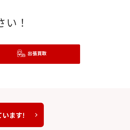
さい！
出張買取
ています!