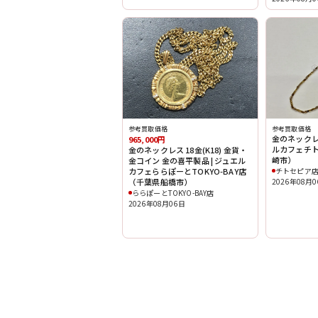
参考買取価格
参考買取価格
金のネックレス 
965,000円
ルカフェチ
金のネックレス 18金(K18) 金貨・
崎市）
金コイン 金の喜平製品 | ジュエル
カフェららぽーとTOKYO-BAY店
チトセピア
（千葉県船橋市）
2026年08月
ららぽーとTOKYO-BAY店
2026年08月06日