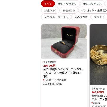
すべて
金のイヤリング
金のネックレス
14金(K14)
10金(K10)
インゴット・金塊(延
金のベルトバックル
金のメガネ
プラチナ
参考買取価格
276,000円
金の指輪(リング) | ジュエルカフェ
ららぽーと柏の葉店（千葉県柏
市）
ららぽーと柏の葉店
2026年08月06日
参考買取価格
140,000円
金の指輪(リング
エルカフェ
赤羽店
2026年08月