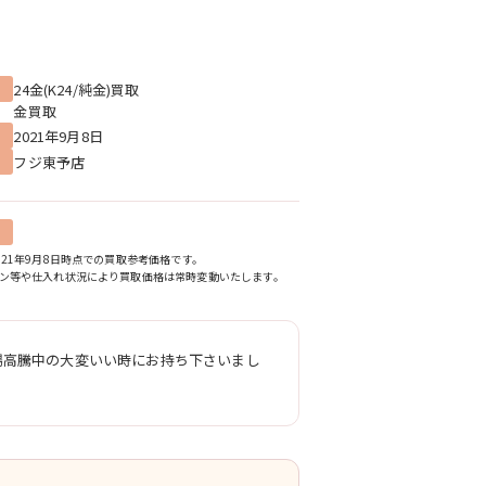
24金(K24/純金)買取
金買取
2021年9月8日
フジ東予店
021年9月8日時点での買取参考価格です。
ン等や仕入れ状況により買取価格は常時変動いたします。
場高騰中の大変いい時にお持ち下さいまし