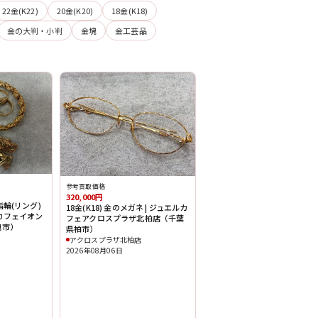
22金(K22)
20金(K20)
18金(K18)
金の大判・小判
金塊
金工芸品
参考買取価格
320,000円
輪(リング)
18金(K18) 金のメガネ | ジュエルカ
エルカフェイオン
フェアクロスプラザ北柏店（千葉
旭市）
県柏市）
アクロスプラザ北柏店
2026年08月06日