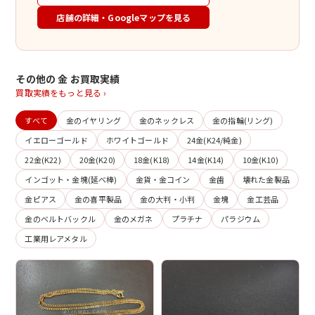
店舗の詳細・Googleマップを見る
その他の 金 お買取実績
買取実績をもっと見る ›
すべて
金のイヤリング
金のネックレス
金の指輪(リング)
イエローゴールド
ホワイトゴールド
24金(K24/純金)
22金(K22)
20金(K20)
18金(K18)
14金(K14)
10金(K10)
インゴット・金塊(延べ棒)
金貨・金コイン
金歯
壊れた金製品
金ピアス
金の喜平製品
金の大判・小判
金塊
金工芸品
金のベルトバックル
金のメガネ
プラチナ
パラジウム
工業用レアメタル