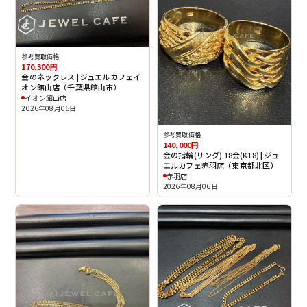
参考買取価格
170,300円
金のネックレス | ジュエルカフェイ
オン館山店（千葉県館山市）
イオン館山店
2026年08月06日
参考買取価格
140,000円
金の指輪(リング) 18金(K18) | ジュ
エルカフェ赤羽店（東京都北区）
赤羽店
2026年08月06日