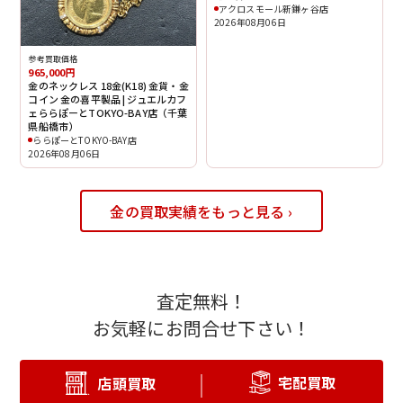
アクロスモール新鎌ヶ谷店
2026年08月06日
参考買取価格
965,000円
金のネックレス 18金(K18) 金貨・金
コイン 金の喜平製品 | ジュエルカフ
ェららぽーとTOKYO-BAY店（千葉
県船橋市）
ららぽーとTOKYO-BAY店
2026年08月06日
金の買取実績をもっと見る ›
査定無料！
お気軽にお問合せ下さい！
宅配買取
店頭買取