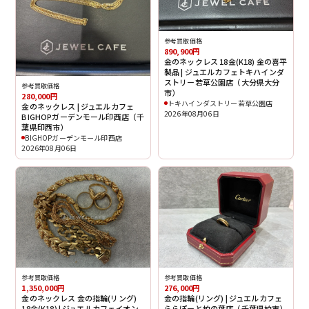
参考買取価格
890,900円
金のネックレス 18金(K18) 金の喜平
製品 | ジュエルカフェトキハインダ
ストリー若草公園店（大分県大分
参考買取価格
市）
280,000円
トキハインダストリー若草公園店
金のネックレス | ジュエルカフェ
2026年08月06日
BIGHOPガーデンモール印西店（千
葉県印西市）
BIGHOPガーデンモール印西店
2026年08月06日
参考買取価格
参考買取価格
1,350,000円
276,000円
金のネックレス 金の指輪(リング)
金の指輪(リング) | ジュエルカフェ
18金(K18) | ジュエルカフェイオン
ららぽーと柏の葉店（千葉県柏市）