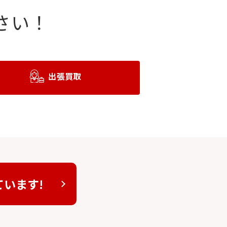
さい！
出張買取
ています!