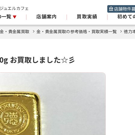
 ジュエルカフェ
店舗物件
の一覧
|
店舗案内
|
買取実績
|
初めて
金・貴金属買取
金・貴金属買取の参考価格・買取実績一覧
徳力本
00g お買取しました☆彡