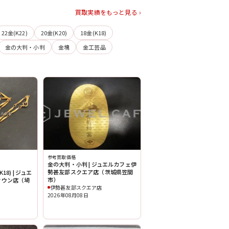
買取実績をもっと見る ›
22金(K22)
20金(K20)
18金(K18)
金の大判・小判
金塊
金工芸品
参考買取価格
金の大判・小判 | ジュエルカフェ伊
勢甚友部スクエア店（茨城県笠間
18) | ジュエ
市）
タウン店（埼
伊勢甚友部スクエア店
2026年08月08日