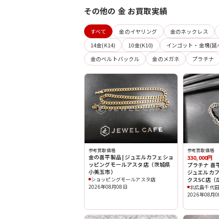
その他の 金 お買取実績
すべて
金のイヤリング
金のネックレス
14金(K14)
10金(K10)
インゴット・金塊(延
金のベルトバックル
金のメガネ
プラチナ
参考買取価格
参考買取価格
金の喜平製品 | ジュエルカフェショ
330,000円
ッピングモールアスタ店（茨城県
プラチナ 喜平
小美玉市）
ジュエルカ
ショッピングモールアスタ店
クスSC店（
2026年08月08日
北広島千代田
2026年08月