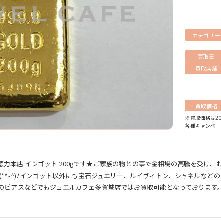
カテゴリー
買取日
買取店舗
買取価格
※買取価格は2
各種キャンペー
) 徳力本店 インゴット 200gです★ご家族の物との事で金相場の高騰を受
*^-^)ﾉインゴット以外にも宝石ジュエリー、ルイヴィトン、シャネルなど
のピアスなどでもジュエルカフェ多賀城店ではお買取可能となっております