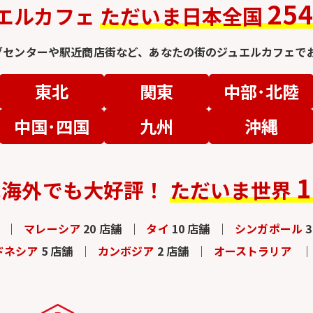
25
エルカフェ
ただいま日本全国
グセンターや駅近商店街など、
あなたの街のジュエルカフェでお
東北
関東
中部･北陸
中国･四国
九州
沖縄
1
は
海外でも大好評！
ただいま世界
マレーシア
20 店舗
タイ
10 店舗
シンガポール
ドネシア
5 店舗
カンボジア
2 店舗
オーストラリア