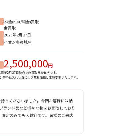
24金(K24/純金)買取
金買取
2025年2月27日
イオン多賀城店
2,500,000
円
025年2月27日時点での買取参考価格です。
ン等や仕入れ状況により買取価格は常時変動いたします。
け、お持ちくださいました。今回お客様には納
のブランド品など様々な物をお買取しており
。査定のみでも大歓迎です。皆様のご来店