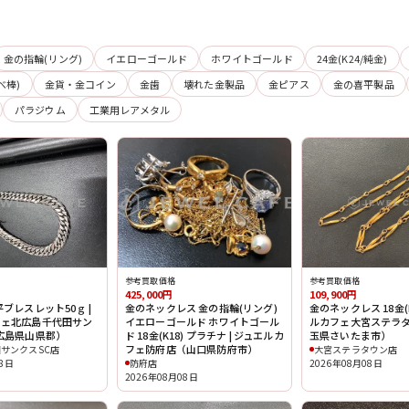
金の指輪(リング)
イエローゴールド
ホワイトゴールド
24金(K24/純金)
べ棒)
金貨・金コイン
金歯
壊れた金製品
金ピアス
金の喜平製品
パラジウム
工業用レアメタル
参考買取価格
参考買取価格
425,000円
109,900円
ブレスレット50ｇ |
金のネックレス 金の指輪(リング)
金のネックレス 18金(K
フェ北広島千代田サン
イエローゴールド ホワイトゴール
ルカフェ大宮ステラ
広島県山県郡）
ド 18金(K18) プラチナ | ジュエルカ
玉県さいたま市）
フェ防府店（山口県防府市）
サンクスSC店
大宮ステラタウン店
08日
防府店
2026年08月08日
2026年08月08日