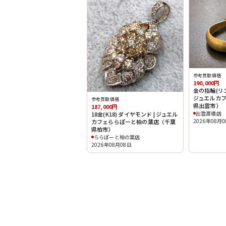
参考買取価格
190,000円
金の指輪(リング
ジュエルカ
参考買取価格
県出雲市）
187,000円
出雲渡橋店
18金(K18) ダイヤモンド | ジュエル
2026年08月
カフェららぽーと柏の葉店（千葉
県柏市）
ららぽーと柏の葉店
2026年08月08日