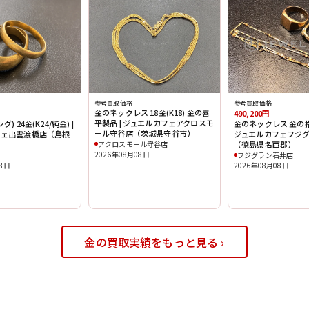
参考買取価格
参考買取価格
金のネックレス 18金(K18) 金の喜
490,200円
平製品 | ジュエルカフェアクロスモ
) 24金(K24/純金) |
金のネックレス 金の指輪
ール守谷店（茨城県守谷市）
フェ出雲渡橋店（島根
ジュエルカフェフジ
アクロスモール守谷店
（徳島県名西郡）
2026年08月08日
フジグラン石井店
08日
2026年08月08日
金の買取実績をもっと見る ›