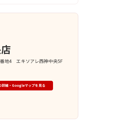
央店
目9番地4 エキソアレ西神中央5F
の詳細・Googleマップを見る