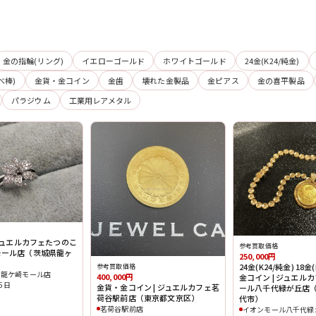
金の指輪(リング)
イエローゴールド
ホワイトゴールド
24金(K24/純金)
べ棒)
金貨・金コイン
金歯
壊れた金製品
金ピアス
金の喜平製品
パラジウム
工業用レアメタル
 ジュエルカフェたつのこ
参考買取価格
モール店（茨城県龍ヶ
250,000円
24金(K24/純金) 18金
参考買取価格
ち龍ケ崎モール店
400,000円
金コイン | ジュエル
05日
金貨・金コイン | ジュエルカフェ茗
ール八千代緑が丘店
荷谷駅前店（東京都文京区）
代市）
茗荷谷駅前店
イオンモール八千代緑