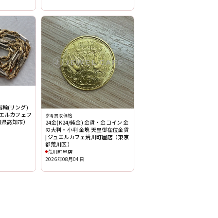
輪(リング)
ュエルカフェフ
参考買取価格
知県高知市）
24金(K24/純金) 金貨・金コイン 金
の大判・小判 金塊 天皇御在位金貨
| ジュエルカフェ荒川町屋店（東京
都荒川区）
荒川町屋店
2026年08月04日