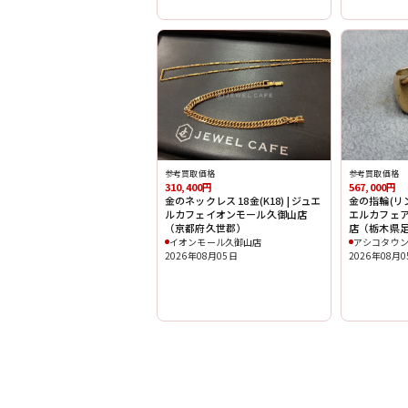
参考買取価格
参考買取価格
310,400円
567,000円
金のネックレス 18金(K18) | ジュエ
金の指輪(リング
ルカフェイオンモール久御山店
エルカフェ
（京都府久世郡）
店（栃木県
イオンモール久御山店
アシコタウ
2026年08月05日
2026年08月