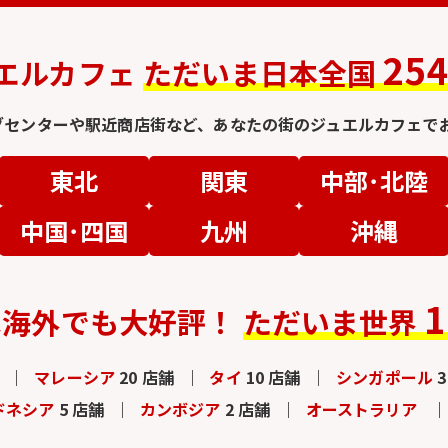
25
エルカフェ
ただいま日本全国
グセンターや駅近商店街など、
あなたの街のジュエルカフェでお
東北
関東
中部･北陸
中国･四国
九州
沖縄
1
は
海外でも大好評！
ただいま世界
マレーシア
20 店舗
タイ
10 店舗
シンガポール
ドネシア
5 店舗
カンボジア
2 店舗
オーストラリア