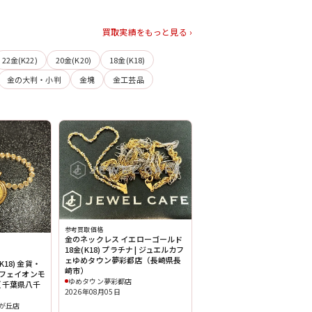
買取実績をもっと見る ›
22金(K22)
20金(K20)
18金(K18)
金の大判・小判
金塊
金工芸品
参考買取価格
金のネックレス イエローゴールド
18金(K18) プラチナ | ジュエルカフ
ェゆめタウン夢彩都店（長崎県長
(K18) 金貨・
崎市）
カフェイオンモ
ゆめタウン夢彩都店
（千葉県八千
2026年08月05日
が丘店