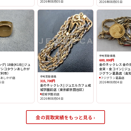
2026年08月05日
2026年08月05日
参考買取価格
600,000円
) 18金(K18) | ジュ
金のネックレス 金の指
アシコタウンあしかが
金貨・金コイン | ジ
足利市）
ジグラン葛島店（高
参考買取価格
ンあしかが店
フジグラン葛島店
315,700円
05日
2026年08月04日
金のネックレス | ジュエルカフェ成
城学園前店（東京都世田谷区）
成城学園前店
2026年08月04日
金の買取実績をもっと見る ›