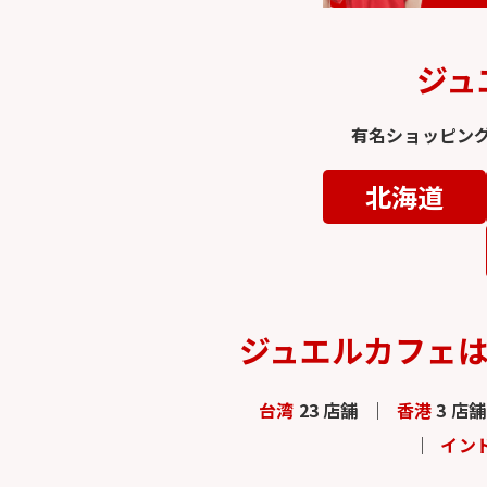
ジュ
有名ショッピン
北海道
ジュエルカフェ
台湾
23 店舗
香港
3 店舗
イン