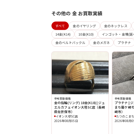
その他の 金 お買取実績
すべて
金のイヤリング
金のネックレス
14金(K14)
10金(K10)
インゴット・金塊(延
金のベルトバックル
金のメガネ
プラチナ
参考買取価格
参考買取価格
金の指輪(リング) 18金(K18) | ジュ
プラチナ |
エルカフェイオン大塔SC店（長崎
まち龍ケ崎
県佐世保市）
崎市）
イオン大塔SC店
たつのこま
2026年08月05日
2026年08月