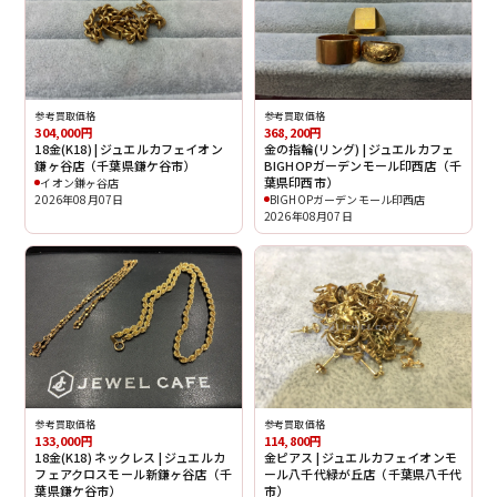
参考買取価格
参考買取価格
304,000円
368,200円
18金(K18) | ジュエルカフェイオン
金の指輪(リング) | ジュエルカフェ
鎌ヶ谷店（千葉県鎌ケ谷市）
BIGHOPガーデンモール印西店（千
葉県印西市）
イオン鎌ヶ谷店
2026年08月07日
BIGHOPガーデンモール印西店
2026年08月07日
参考買取価格
参考買取価格
133,000円
114,800円
18金(K18) ネックレス | ジュエルカ
金ピアス | ジュエルカフェイオンモ
フェアクロスモール新鎌ヶ谷店（千
ール八千代緑が丘店（千葉県八千代
葉県鎌ケ谷市）
市）