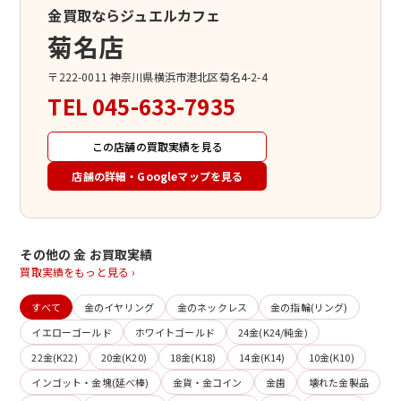
金買取ならジュエルカフェ
菊名店
〒222-0011 神奈川県横浜市港北区菊名4-2-4
TEL
045-633-7935
この店舗の買取実績を見る
店舗の詳細・Googleマップを見る
その他の 金 お買取実績
買取実績をもっと見る ›
すべて
金のイヤリング
金のネックレス
金の指輪(リング)
イエローゴールド
ホワイトゴールド
24金(K24/純金)
22金(K22)
20金(K20)
18金(K18)
14金(K14)
10金(K10)
インゴット・金塊(延べ棒)
金貨・金コイン
金歯
壊れた金製品