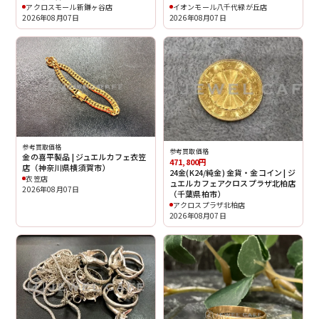
アクロスモール新鎌ヶ谷店
イオンモール八千代緑が丘店
2026年08月07日
2026年08月07日
参考買取価格
参考買取価格
金の喜平製品 | ジュエルカフェ衣笠
471,800円
店（神奈川県横須賀市）
24金(K24/純金) 金貨・金コイン | ジ
衣笠店
ュエルカフェアクロスプラザ北柏店
2026年08月07日
（千葉県柏市）
アクロスプラザ北柏店
2026年08月07日