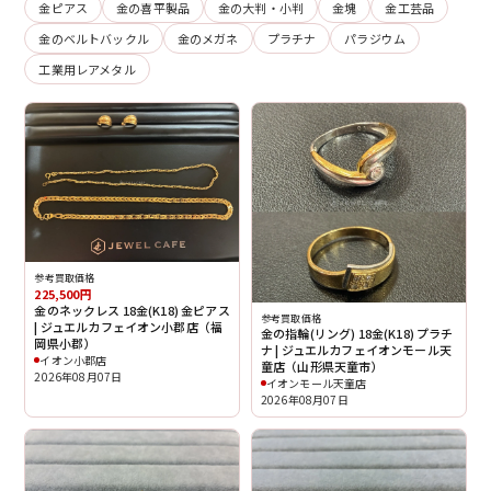
金ピアス
金の喜平製品
金の大判・小判
金塊
金工芸品
金のベルトバックル
金のメガネ
プラチナ
パラジウム
工業用レアメタル
参考買取価格
225,500円
金のネックレス 18金(K18) 金ピアス
参考買取価格
| ジュエルカフェイオン小郡店（福
金の指輪(リング) 18金(K18) プラチ
岡県小郡）
ナ | ジュエルカフェイオンモール天
イオン小郡店
童店（山形県天童市）
2026年08月07日
イオンモール天童店
2026年08月07日