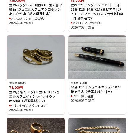
67,200円
755,000円
金のイヤリング ホワイトゴールド
金のネックレス 18金(K18) 金の喜平
18金(K18) 14金(K14) 金ピアス | ジ
製品 | ジュエルカフェアシコタウン
ュエルカフェアクロスプラザ北柏店
あしかが店（栃木県足利市）
（千葉県柏市）
アシコタウンあしかが店
アクロスプラザ北柏店
2026年08月09日
2026年08月09日
参考買取価格
参考買取価格
14金(K14) | ジュエルカフェイオン
76,000円
鎌ヶ谷店（千葉県鎌ケ谷市）
金の指輪(リング) 18金(K18) | ジュ
エルカフェイオンレイクタウン
イオン鎌ヶ谷店
mori店（埼玉県越谷市）
2026年08月08日
イオンレイクタウンmori店
2026年08月09日