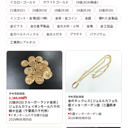
イエローゴールド
ホワイトゴールド
24金(K24/純金)
22金(K22)
20金(K20)
18金(K18)
14金(K14)
10金(K10)
インゴット・金塊(延べ棒)
金貨・金コイン
金歯
壊れた金製品
金ピアス
金の喜平製品
金の大判・小判
金塊
金工芸品
金のベルトバックル
金のメガネ
プラチナ
パラジウム
工業用レアメタル
参考買取価格
参考買取価格
1,164,000円
金のネックレス | ジュエルカフェ久
22金(K22) クルーガーランド金貨 |
居インターガーデン店（三重県津
ジュエルカフェイオンモール八千代
市）
緑が丘店（千葉県八千代市）
久居インターガーデン店
イオンモール八千代緑が丘店
2026年08月09日
2026年08月09日