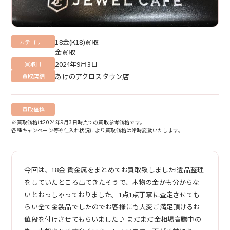
18金(K18)買取
カテゴリー
金買取
2024年9月3日
買取日
あけのアクロスタウン店
買取店舗
買取価格
※買取価格は2024年9月3日時点での買取参考価格です。
各種キャンペーン等や仕入れ状況により買取価格は常時変動いたします。
今回は、18金 貴金属をまとめてお買取致しました!遺品整理
をしていたところ出てきたそうで、本物の金かも分からな
いとおっしゃっておりました。1点1点丁寧に査定させても
らい全て金製品でしたのでお客様にも大変ご満足頂けるお
値段を付けさせてもらいました♪ まだまだ金相場高騰中の