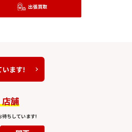
出張買取
ています!
4
店舗
待ちしています!