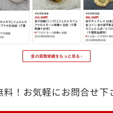
参考買取価格
参考買取価格
154,800円
965,000円
金の指輪(リング) | ジュエルカフェ
金のネックレス 18金(K
 金のメガネ | ジュエルカ
アクロスモール新鎌ヶ谷店（千葉
金コイン 金の喜平製品
スプラザ北柏店（千葉
県鎌ケ谷市）
カフェららぽーとTOK
（千葉県船橋市）
アクロスモール新鎌ヶ谷店
ラザ北柏店
2026年08月06日
ららぽーとTOKYO-BA
06日
2026年08月06日
金の買取実績をもっと見る ›
無料！
お気軽にお問合せ下