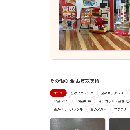
その他の 金 お買取実績
すべて
金のイヤリング
金のネックレス
14金(K14)
10金(K10)
インゴット・金塊(延
金のベルトバックル
金のメガネ
プラチナ