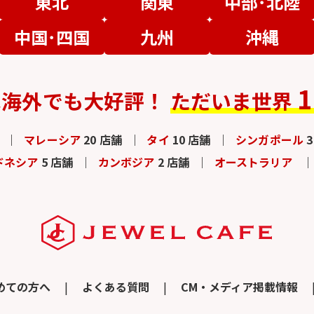
東北
関東
中部･北陸
中国･四国
九州
沖縄
1
は
海外でも大好評！
ただいま世界
マレーシア
20 店舗
タイ
10 店舗
シンガポール
ドネシア
5 店舗
カンボジア
2 店舗
オーストラリア
めての方へ
よくある質問
CM・メディア掲載情報