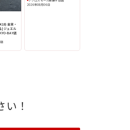
アクロスモール新鎌ヶ谷店
2026年08月06日
18) 金貨・
 | ジュエル
YO-BAY店
Y店
さい！