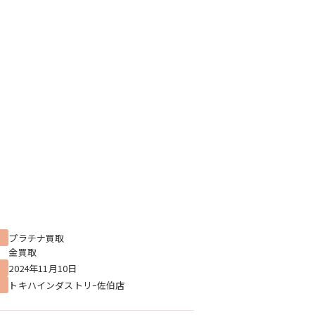
プラチナ買取
金買取
2024年11月10日
トキハインダストリｰ佐伯店