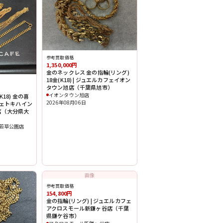
参考買取価格
1,350,000円
金のネックレス 金の指輪(リング)
18金(K18) | ジュエルカフェイオン
タウン旭店（千葉県旭市）
イオンタウン旭店
18) 金の喜
2026年08月06日
フェトキハイン
店（大分県大
若草公園店
画像
参考買取価格
154,800円
金の指輪(リング) | ジュエルカフェ
アクロスモール新鎌ヶ谷店（千葉
県鎌ケ谷市）