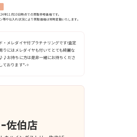
24年11月10日時点での買取参考価格です。
ン等や仕入れ状況により買取価格は常時変動いたします。
ド・メレダイヤ付プラチナリングです!査定
周りにはメレダイヤも付いてとても綺麗な
迎♪♪お持ちに方は是非一緒にお持ちくださ
ております°˖✧
ｰ佐伯店