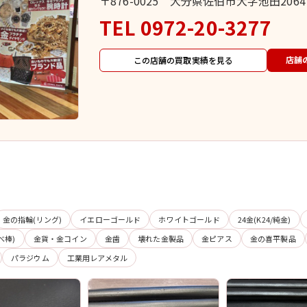
〒876-0025 大分県佐伯市大字池田20
TEL
0972-20-3277
店舗
この店舗の買取実績を見る
金の指輪(リング)
イエローゴールド
ホワイトゴールド
24金(K24/純金)
べ棒)
金貨・金コイン
金歯
壊れた金製品
金ピアス
金の喜平製品
パラジウム
工業用レアメタル