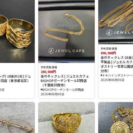
参考買取価格
890,900円
金のネックレス 18金(K
平製品 | ジュエルカ
ダストリー若草公園
参考買取価格
分市）
280,000円
トキハインダストリー
) 18金(K18) | ジュ
金のネックレス | ジュエルカフェ
2026年08月06日
赤羽店（東京都北区）
BIGHOPガーデンモール印西店
（千葉県印西市）
06日
BIGHOPガーデンモール印西店
2026年08月06日