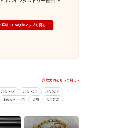
64トキハインダストリー佐伯1F
の詳細・Googleマップを見る
買取実績をもっと見る ›
22金(K22)
20金(K20)
18金(K18)
金の大判・小判
金塊
金工芸品