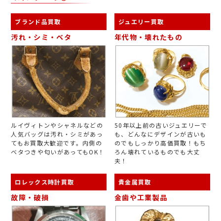
ブランド品買取
ジュエリー買取
汚れ・シミ・ベタ
年代物・壊れたもの
ルイヴィトンやシャネルなどの
50年以上前の古いジュエリーで
人気バッグは汚れ・シミがあっ
も、どんなにデザインが古いも
てもお買取大歓迎です。内側の
のでもしっかり高価買取！もち
ベタつきや匂いがあってもOK！
ろん壊れているものでも大丈
夫！
ロレックス時計買取
貴金属買取
故障・破損
金歯や工業製品