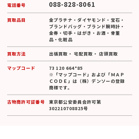
088-828-8061
電話番号
買取品目
金プラチナ
・
ダイヤモンド
・
宝石
・
ブランドバッグ
・
ブランド腕時計
・
金券
・
切手
・
はがき
・
お酒
・
骨董
品
・
化粧品
買取方法
出張買取
・
宅配買取
・
店頭買取
マップコード
73 120 664*85
※「マップコード」および「ＭＡＰ
ＣＯＤＥ」は（株）デンソーの登録
商標です。
古物商許可証番号
東京都公安委員会許可第
302210708825号