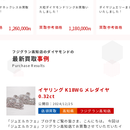
ヤネックレスお買取
大粒ダイヤモンドリングお買取い
ダイヤジュエリーま
！
たしました！
いたしました！
格
1,260,000
買取参考価格
1,180,000
買取参考価格
円
円
フジグラン高知店のダイヤモンドの
最新買取
事例
Purchase Results
イヤリング K18WG メレダイヤ
0.32ct
公開日：
2024/12/25
店頭買取
高知県
フジグラン高知店
「ジュエルカフェ」ブログをご覧の皆さま、こんにちは。 今回は
「ジュエルカフェ」フジグラン高知店でお買取させていただいたイ