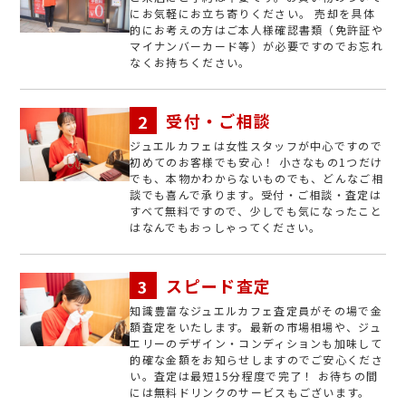
にお気軽にお立ち寄りください。 売却を具体
的にお考えの方はご本人様確認書類（免許証や
マイナンバーカード等）が必要ですのでお忘れ
なくお持ちください。
受付・ご相談
ジュエルカフェは女性スタッフが中心ですので
初めてのお客様でも安心！ 小さなもの1つだけ
でも、本物かわからないものでも、どんなご相
談でも喜んで承ります。受付・ご相談・査定は
すべて無料ですので、少しでも気になったこと
はなんでもおっしゃってください。
スピード査定
知識豊富なジュエルカフェ査定員がその場で金
額査定をいたします。最新の市場相場や、ジュ
エリーのデザイン・コンディションも加味して
的確な金額をお知らせしますのでご安心くださ
い。査定は最短15分程度で完了！ お待ちの間
には無料ドリンクのサービスもございます。