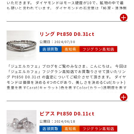
いただきます。 ダイヤモンドはモース硬度が10で、鉱物の中で最
も硬いと言われています。 ダイヤモンドの石言葉は「純潔・清浄無
垢・純愛・永遠の絆」なので、結婚指輪として多く用いられる宝石
です。 ダイヤモンドはカットのグレードが高い物ほど美しく輝き、
無色透明で不純物のないものほど価値が高くなります。 今回のお買
取り品は不純物は目立ちませんでしたが、カラーとカットのグレー
リング Pt850 D0.31ct
ドが少し低いのがマイナス評価になってしまいましたが、大粒ダイ
ヤで鑑定書もありましたので高価買取となりました。
公開日：
2024/07/30
店頭買取
高知県
フジグラン高知店
「ジュエルカフェ」ブログをご覧のみなさま、こんにちは。 今回は
「ジュエルカフェ」フジグラン高知店でお買取りさせて頂いたリン
グ Pt850 D0.31ct の査定についてご紹介させて頂きます。 ダイヤ
モンドは価値を決める4つのCがあり、美しさを決めるCut(カット)
重量を表すCarat(キャラット)色を表すColor(カラー)透明度を表す
Clarity(クラリティ)の4つがあります。 ダイヤモンドの鑑定書がな
くても丁寧に査定をさせて頂きます。 着けなくなったジュエリーが
ございましたら、ぜひフジグラン高知店へお気軽にお持ち下さいま
せ。
ピアス Pt850 D0.11ct
公開日：
2024/06/18
店頭買取
高知県
フジグラン高知店