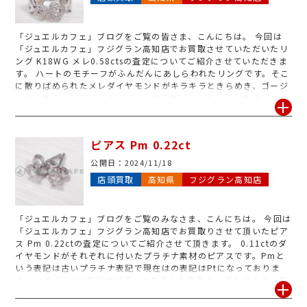
「ジュエルカフェ」ブログをご覧の皆さま、こんにちは。 今回は
「ジュエルカフェ」フジグラン高知店でお買取させていただいたリ
ング K18WG メレ0.58ctsの査定についてご紹介させていただきま
す。 ハートのモチーフがふんだんにあしらわれたリングです。そこ
に散りばめられたメレダイヤモンドがキラキラときらめき、ゴージ
ャスでありつつとてもフェミニンなデザインとなっています。 メレ
ダイヤモンドはダイヤモンドそのものに金額は付きませんが、今回
はデザイン性の評価が高く、また金相場高騰中ということもあり高
価買取とさせていただくことができました。 使わなくなってしまっ
ピアス Pm 0.22ct
たり、壊れた・石が取れたなどのジュエリーも、ご売却を考えるな
ら今がチャンスです。ぜひ「ジュエルカフェ」の無料査定をお気軽
公開日：
2024/11/18
にご利用下さいませ。
店頭買取
高知県
フジグラン高知店
「ジュエルカフェ」ブログをご覧のみなさま、こんにちは。 今回は
「ジュエルカフェ」フジグラン高知店でお買取りさせて頂いたピア
ス Pm 0.22ctの査定についてご紹介させて頂きます。 0.11ctのダ
イヤモンドがそれぞれに付いたプラチナ素材のピアスです。Pmと
いう表記は古いプラチナ表記で現在はの表記はPtになっておりま
す。 もちろんPm表記のプラチナ製品もお買取りしております。素
材がわからない、鑑定書・鑑別書がない、売れるかどうかわからな
くても大丈夫です。お持ち頂いたお品は、1点1点丁寧に査定させて