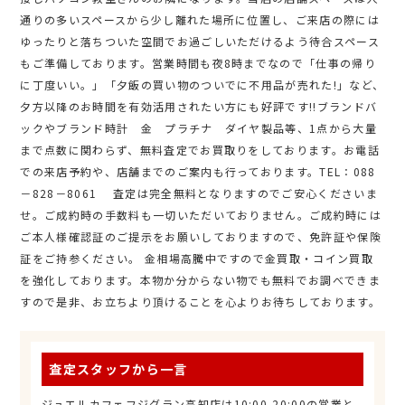
通りの多いスペースから少し離れた場所に位置し、ご来店の際には
ゆったりと落ちついた空間でお過ごしいただけるよう待合スペース
もご準備しております。営業時間も夜8時までなので「仕事の帰り
に丁度いい。」「夕飯の買い物のついでに不用品が売れた!」など、
夕方以降のお時間を有効活用されたい方にも好評です!!ブランドバ
ックやブランド時計 金 プラチナ ダイヤ製品等、1点から大量
まで点数に関わらず、無料査定でお買取りをしております。お電話
での来店予約や、店舗までのご案内も行っております。TEL：088
－828－8061 査定は完全無料となりますのでご安心くださいま
せ。ご成約時の手数料も一切いただいておりません。ご成約時には
ご本人様確認証のご提示をお願いしておりますので、免許証や保険
証をご持参ください。 金相場高騰中ですので金買取・コイン買取
を強化しております。本物か分からない物でも無料でお調べできま
すので是非、お立ちより頂けることを心よりお待ちしております。
査定スタッフから一言
ジュエルカフェフジグラン高知店は10:00-20:00の営業と