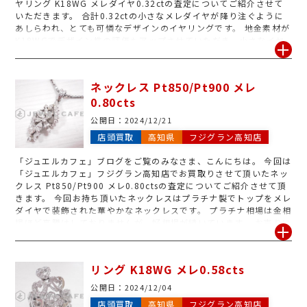
ヤリング K18WG メレダイヤ0.32ctの査定についてご紹介させて
いただきます。 合計0.32ctの小さなメレダイヤが降り注ぐように
あしらわれ、とても可憐なデザインのイヤリングです。 地金素材が
K18WGでデザイン性の評価もアップさせていただき、小さなイヤ
リングでも高価買取とさせていただくことができました。 金相場
高騰中の今でしたら、切れたネックレスや石取れリング、金歯、眼
鏡枠など、金製品が高く売れます。 不要になった金のジュエリーや
ネックレス Pt850/Pt900 メレ
引き出しに眠っている金縁眼鏡、動かなくなってしまった金時計な
0.80cts
どありましたら「ジュエルカフェ」フジグラン高知店の無料査定へ
お持ち下さい。
公開日：
2024/12/21
店頭買取
高知県
フジグラン高知店
「ジュエルカフェ」ブログをご覧のみなさま、こんにちは。 今回は
「ジュエルカフェ」フジグラン高知店でお買取りさせて頂いたネッ
クレス Pt850/Pt900 メレ0.80ctsの査定についてご紹介させて頂
きます。 今回お持ち頂いたネックレスはプラチナ製でトップをメレ
ダイヤで装飾された華やかなネックレスです。 プラチナ相場は金相
場ほど高騰はしておりませんが、好相場が続いています。 お売りに
なるには良い機会ですので、着けなくなったジュエリーやコイン、
金・プラチナ製品がございましたら、お気軽にフジグラン高知店へ
お申し付け下さいませ。
リング K18WG メレ0.58cts
公開日：
2024/12/04
店頭買取
高知県
フジグラン高知店