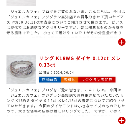
「ジュエルカフェ」ブログをご覧のみなさま、こんにちは。 今回は
「ジュエルカフェ」フジグラン高知店でお買取りさせて頂いたピア
ス Pt850 D0.11ctの査定についてご紹介させて頂きます。 ピアス
は現代ではお洒落なアクセサリーですが、昔は邪悪なものから身を
守る魔除けでした。 小さくて着けやすいですがその分重量が余り
ありません。 お買取りの際には素材の品位や重量が大きく関係し
ます。 今回お持ち頂いたピアスには鑑定書はありませんでしたが、
両方に0.11ctのダイヤモンドが付いたデザイン性も考慮させて頂
き、お客様にご満足頂ける価格でのお買取りになりました。
リング K18WG ダイヤ 0.12ct メレ
0.13ct
公開日：
2024/06/04
店頭買取
高知県
フジグラン高知店
「ジュエルカフェ」ブログをご覧の皆さま、こんにちは。 今回は
「ジュエルカフェ」フジグラン高知店でお買取させていただいたリ
ング K18WG ダイヤ 0.12ct メレ0.13ctの査定についてご紹介させ
ていただきます。 今回のダイヤモンドは小さなサイズのものでした
ので、大きな価格の反映は難しいリングでした。 ですが、小さく
ともグレードの良いダイヤモンドが付いており、また地金は
K18WGでした。 金相場高騰中かつデザイン性の評価をアップし、
高価買取とさせていただきました。 宝石ジュエリーは買取強化中で