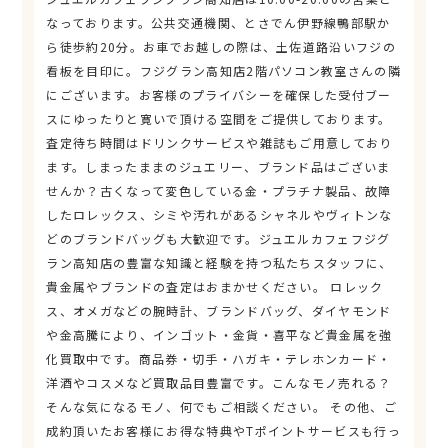
なっております。公共交通機関、とさでん伊野線鴨部駅か
ら徒歩約20分。お車でお越しの際は、土佐道路沿いフジの
看板を目印に。フジグラン高知店2階パソコン教室さんの隣
にございます。お客様のプライバシーを確保した受付ブー
スにゆったりと寛いで頂ける空間をご提供しております。
査定待ち時間はドリンクサービスや雑誌もご用意しており
ます。しまったままのジュエリー、ブランド品はございま
せんか？古くなって変色している金・プラチナ製品、故障
したロレックス、シミや汚れがあるシャネルやヴィトンな
どのブランドバッグも大歓迎です。ジュエルカフェフジグ
ラン高知店の豊富な知識と経験を持つ私たちスタッフに、
貴金属やブランドの査定はおまかせください。 ロレック
ス、オメガなどの腕時計、ブランドバッグ、ダイヤモンド
や金高騰により、インゴット・金貨・喜平など貴金属を強
化買取中です。商品券・切手・ハガキ・テレホンカード・
洋酒やコスメなど買取品目豊富です。こんなモノ売れる？
そんな気になるモノ、何でもご相談ください。 その他、ご
成約頂いたお客様にお得な特典やTポイントサービスも行っ