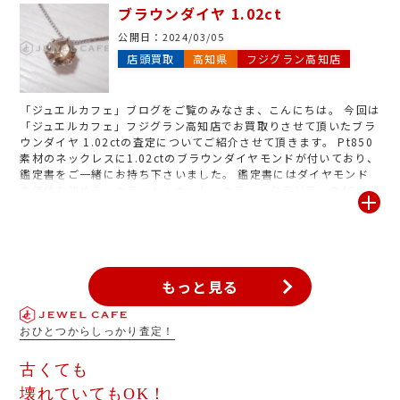
す。 ダイヤモンドに限らず、エメラルド、ルビー、サファイア、血
ブラウンダイヤ 1.02ct
赤珊瑚、タンザナイト、翡翠など、さまざまな宝石ジュエリーをお
買取りしております。 お気軽に店頭の無料査定へお持ち下さいま
公開日：
2024/03/05
せ。
店頭買取
高知県
フジグラン高知店
「ジュエルカフェ」ブログをご覧のみなさま、こんにちは。 今回は
「ジュエルカフェ」フジグラン高知店でお買取りさせて頂いたブラ
ウンダイヤ 1.02ctの査定についてご紹介させて頂きます。 Pt850
素材のネックレスに1.02ctのブラウンダイヤモンドが付いており、
鑑定書をご一緒にお持ち下さいました。 鑑定書にはダイヤモンド
の価値を決める、カラット・カット・カラー・クラリティの4Cが記
載されております。 鑑定書をお持ち頂くと査定額UPに繋がりお得
にお売りできます。 鑑定書をお持ちでなくてもお買取りはしており
ます。お気軽にジュエルカフェフジグラン高知店にお申し付けくだ
さいませ。
もっと見る
おひとつからしっかり査定！
古くても
壊れていてもOK！