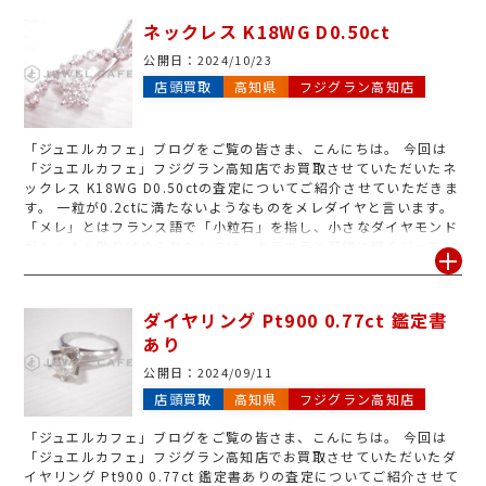
頂きます。 お気軽にフジグラン高知店にお申しつけ下さいませ。
ネックレス K18WG D0.50ct
公開日：
2024/10/23
店頭買取
高知県
フジグラン高知店
「ジュエルカフェ」ブログをご覧の皆さま、こんにちは。 今回は
「ジュエルカフェ」フジグラン高知店でお買取させていただいたネ
ックレス K18WG D0.50ctの査定についてご紹介させていただきま
す。 一粒が0.2ctに満たないようなものをメレダイヤと言います。
「メレ」とはフランス語で「小粒石」を指し、小さなダイヤモンド
がたくさん散りばめられたものは、キラキラと可憐に輝くジュエリ
ーになります。 ダイヤモンドとしての価格は反映しにくいのです
が、「ジュエルカフェ」ではジュエリーとしてのデザイン性をお買
取り価格にプラスして高価買取しています。 使わなくなって引き出
ダイヤリング Pt900 0.77ct 鑑定書
しの中に眠ったままのジュエリーはございませんか? 本物かどうか
あり
わからない物でも、スタッフが1点1点丁寧に査定いたしますので、
お気軽に無料査定へお持ち下さいませ。
公開日：
2024/09/11
店頭買取
高知県
フジグラン高知店
「ジュエルカフェ」ブログをご覧の皆さま、こんにちは。 今回は
「ジュエルカフェ」フジグラン高知店でお買取させていただいたダ
イヤリング Pt900 0.77ct 鑑定書ありの査定についてご紹介させて