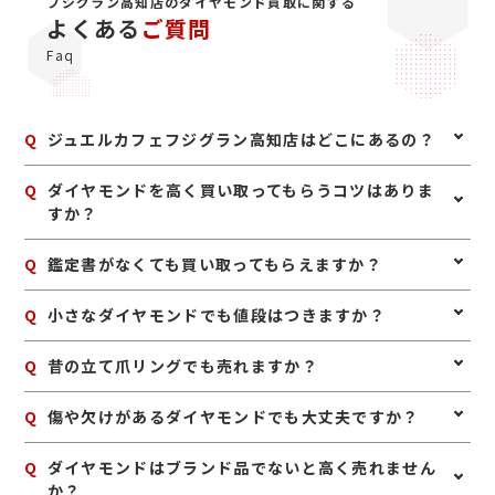
フジグラン高知店のダイヤモンド買取に関する
よくある
ご質問
Faq
Q
ジュエルカフェフジグラン高知店はどこにあるの？
A
フジグラン高知店2階、パジャマ・フォーマルウエア売
Q
ダイヤモンドを高く買い取ってもらうコツはありま
り場に隣接しパソコン教室さんの隣にございます。フジ
すか？
グラン高知店は高知市朝倉東町、土佐道路沿いにフジの
看板を目印におこしください。
A
ダイヤモンドは、鑑定書や購入時の付属品が残っていれ
Q
鑑定書がなくても買い取ってもらえますか？
ば一緒にお持ちいただくのがおすすめです。また、リン
グやネックレスとしての状態が良いものは、査定時の確
A
はい、鑑定書がなくても査定可能です。ダイヤモンドの
Q
小さなダイヤモンドでも値段はつきますか？
認もしやすくなります。無理にお手入れをする必要はあ
大きさや透明度、色味、カットなどを確認し、総合的に
りませんが、保管中のホコリなどを軽く落としておく
お値段をお付けいたします。
と、状態確認がスムーズです。
A
はい、小さなダイヤモンドでもお値段がつく場合があり
Q
昔の立て爪リングでも売れますか？
ます。リングやネックレスに付いたメレダイヤも含め、
全体の状態や素材とあわせて査定いたします。
A
はい、昔ながらの立て爪デザインのリングも買取対象で
Q
傷や欠けがあるダイヤモンドでも大丈夫ですか？
す。デザインが古くても、ダイヤモンドや地金の価値を
しっかり見て査定いたします。
A
状態によって査定額は変わりますが、傷や欠けがあって
Q
ダイヤモンドはブランド品でないと高く売れません
も査定できる場合があります。使用感のあるお品物で
か？