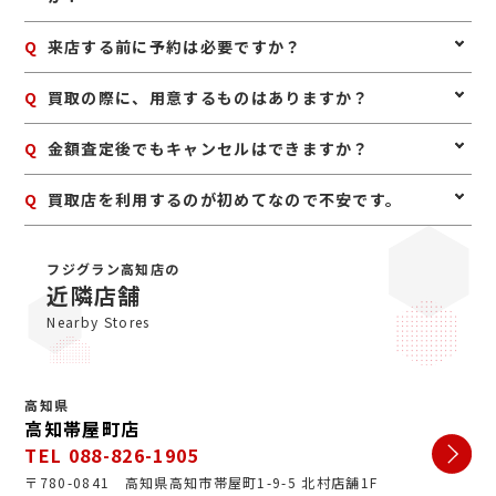
も、まずは一度ご相談ください。
A
いいえ、ノーブランドでも査定可能です。ブランドジュ
Q
来店する前に予約は必要ですか？
エリーでなくても、ダイヤモンドそのものの品質や枠の
素材などを見てお値段をお付けします。
A
予約は必要ありませんのでいつでもお越しいただけます
Q
買取の際に、用意するものはありますか？
が、混み合っている場合は査定をお待たせする場合もご
ざいますので、事前にお電話にて来店予約をいただけま
A
はい。身分証明書(運転免許証、マイナンバーカード、
Q
金額査定後でもキャンセルはできますか？
すとスムーズにご案内できます。
パスポート等)をご用意してください。店舗にてコピー
を取らせていただきますので、必ずお持ちください。
A
お値段にご満足いただけない場合は、もちろんキャンセ
Q
買取店を利用するのが初めてなので不安です。
ル可能です。手数料等も一切かかりませんのでご安心く
ださい。
A
初めての買取店にジュエルカフェをご検討いただきあり
がとうございます。ジュエルカフェは女性スタッフが中
フジグラン高知店の
心で、丁寧な接客・明るいお店・手数料完全無料の手軽
近隣店舗
さで多くのお客様にご利用いただいています。ぜひ安心
Nearby Stores
してお越しくださいませ。
高知県
高知帯屋町店
TEL 088-826-1905
〒780-0841 高知県高知市帯屋町1-9-5 北村店舗1F