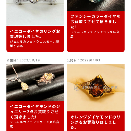
ファンシーカラーダイヤを
お買取りさせて頂きまし
た!
イエローダイヤのリングお
ジュエルカフェフジグラン東広島
買取致しました。
店
ジュエルカフェアクロスモール新
鎌ヶ谷店
公開日：2022/08/19
公開日：2022/07/03
イエローダイヤモンドのジ
ュエリー2点お買取りさせ
オレンジダイヤモンドのリ
て頂きました!
ングをお買取り致しまし
ジュエルカフェフジグラン東広島
店
た。