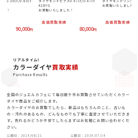
0.30ct/0.83ct
ダイヤモンドピアス0.47ct/0.47ct
ダイヤモンドリング0.79
K18YG
お買取いたしました！
した！
お買取いたしました！
績
高価買取実績
高価買取実績
90,000
80,000
円
円
リアルタイム!
カラーダイヤ
買取実績
Purchase Results
全国のジュエルカフェにて毎日数千件お買取させていただくカラー
ダイヤ商品をご紹介します。
カラーダイヤのお買取でしたら、新品はもちろんのこと、古いも
の・汚れのあるもの、どんなものでも丁寧に査定させていただきま
す。売れるかどうか不安でしたらまずはお気軽にお問い合わせくだ
さい。
公開日：2024/08/21
公開日：2024/07/14