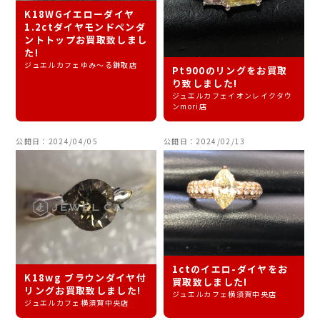
K18WGイエローダイヤ
1.2ctダイヤモンドペンダ
ントトップお買取致しまし
た!
ジュエルカフェゆみ～る鎌取店
Pt900のリングをお買取
り致しました!
ジュエルカフェイオンレイクタウ
ンmori店
公開日：2024/04/05
公開日：2024/02/13
1ctのイエロ-ダイヤをお
K18wg ブラウンダイヤ付
買取致しました!
リングお買取致しました!
ジュエルカフェ横須賀中央店
ジュエルカフェ横須賀中央店