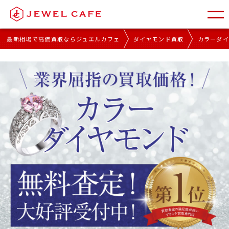
最新相場で高価買取ならジュエルカフェ
ダイヤモンド買取
カラーダ