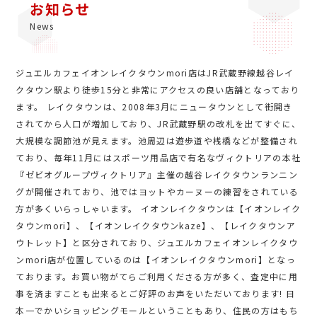
お知らせ
News
ジュエルカフェイオンレイクタウンmori店はJR武蔵野線越谷レイ
クタウン駅より徒歩15分と非常にアクセスの良い店舗となっており
ます。 レイクタウンは、2008年3月にニュータウンとして街開き
されてから人口が増加しており、JR武蔵野駅の改札を出てすぐに、
大規模な調節池が見えます。池周辺は遊歩道や桟橋などが整備され
ており、毎年11月にはスポーツ用品店で有名なヴィクトリアの本社
『ゼビオグループヴィクトリア』主催の越谷レイクタウンランニン
グが開催されており、池ではヨットやカーヌーの練習をされている
方が多くいらっしゃいます。 イオンレイクタウンは【イオンレイク
タウンmori】、【イオンレイクタウンkaze】、【レイクタウンア
ウトレット】と区分されており、ジュエルカフェイオンレイクタウ
ンmori店が位置しているのは【イオンレイクタウンmori】となっ
ております。お買い物がてらご利用くださる方が多く、査定中に用
事を済ますことも出来るとご好評のお声をいただいております! 日
本一でかいショッピングモールということもあり、住民の方はもち