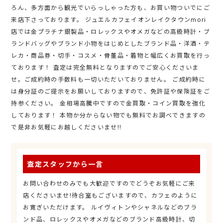
ろん、多方面から観光でいらっしゃった方も、お買い物ついでにご
来店下さっております。 ジュエルカフェイオンレイクタウンmori
店では金プラチナ銀製品・ロレックスやオメガなどの高級時計・ブ
ランドバッグやブランド小物をはじめとしたブランド品・洋酒・テ
レカ・商品券・切手・コスメ・骨董品・着物と幅広くお買取を行っ
ております！ 査定は完全無料となりますのでご安心くださいま
せ。ご成約時の手数料も一切いただいておりません。 ご成約時に
は身分証のご提示をお願いしておりますので、免許証や保険証をご
持参ください。 金相場高騰中ですので金買取・コイン買取を強化
しております！ 本物か分からない物でも無料でお調べできますの
で是非お気軽にお越しくださいませ!!
査定スタッフから一言
お問い合わせのみでも大歓迎ですのでどうぞお気軽にご来
店くださいませ!待合室もございますので、カフェのように
お寛ぎいただけます。 ルイヴィトンやシャネルなどのブラ
ンド品、ロレックスやオメガなどのブランド高級時計、切