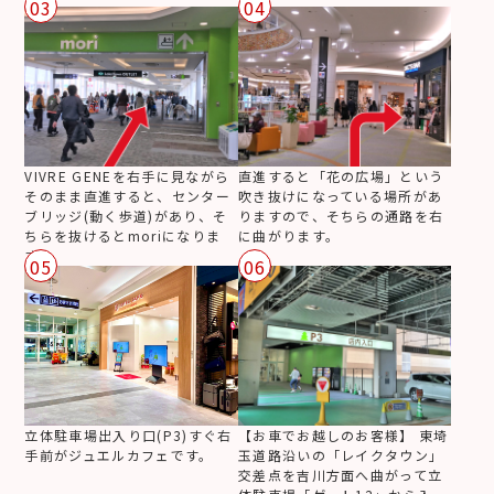
03
04
VIVRE GENEを右手に見ながら
直進すると「花の広場」という
そのまま直進すると、センター
吹き抜けになっている場所があ
ブリッジ(動く歩道)があり、そ
りますので、そちらの通路を右
ちらを抜けるとmoriになりま
に曲がります。
す。
05
06
【お車でお越しのお客様】 東埼
立体駐車場出入り口(P3)すぐ右
玉道路沿いの「レイクタウン」
手前がジュエルカフェです。
交差点を吉川方面へ曲がって立