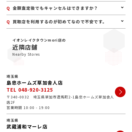
ざいますので、事前にお電話にて来店予約をいただけま
A
はい。身分証明書(運転免許証、マイナンバーカード、
Q
金額査定後でもキャンセルはできますか？
すとスムーズにご案内できます。
パスポート等)をご用意してください。店舗にてコピー
を取らせていただきますので、必ずお持ちください。
A
お値段にご満足いただけない場合は、もちろんキャンセ
Q
買取店を利用するのが初めてなので不安です。
ル可能です。手数料等も一切かかりませんのでご安心く
ださい。
A
初めての買取店にジュエルカフェをご検討いただきあり
がとうございます。ジュエルカフェは女性スタッフが中
イオンレイクタウンmori店の
心で、丁寧な接客・明るいお店・手数料完全無料の手軽
近隣店舗
さで多くのお客様にご利用いただいています。ぜひ安心
Nearby Stores
してお越しくださいませ。
埼玉県
島忠ホームズ草加舎人店
TEL 048-920-3125
〒340-0032 埼玉県草加市遊馬町2-1島忠ホームズ草加舎人
店2F
営業時間 10:00 - 19:00
埼玉県
武蔵浦和マーレ店