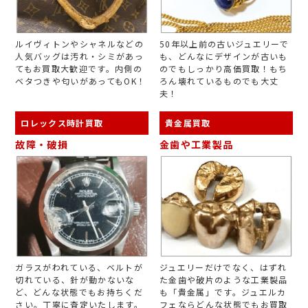
ルイヴィトンやシャネルなどの
50年以上前の古いジュエリーで
人気バッグは汚れ・シミがあっ
も、どんなにデザインが古いも
てもお買取大歓迎です。内側の
のでもしっかり高価買取！もち
ベタつきや匂いがあってもOK！
ろん壊れているものでも大丈
夫！
ロレックス時計買取
貴金属買取
故障・破損
金歯や工業製品
ガラスがわれている、ベルトが
ジュエリーだけでなく、はずれ
切れている、針が動かないな
た金歯や破片のような工業製品
ど、どんな状態でもお持ちくだ
も「貴金属」です。ジュエルカ
さい。丁寧に査定いたします。
フェならどんな状態でもお買取