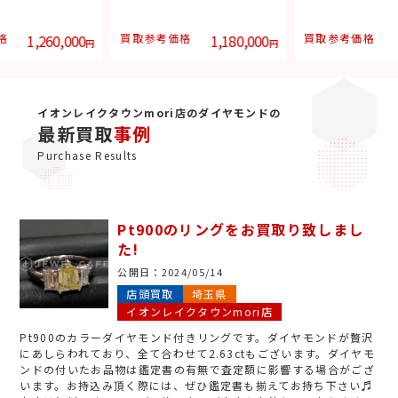
格
1,260,000
買取参考価格
1,180,000
買取参考価格
円
円
イオンレイクタウンmori店のダイヤモンドの
最新買取
事例
Purchase Results
Pt900のリングをお買取り致しまし
た!
公開日：
2024/05/14
店頭買取
埼玉県
イオンレイクタウンmori店
Pt900のカラーダイヤモンド付きリングです。ダイヤモンドが贅沢
にあしらわれており、全て合わせて2.63ctもございます。ダイヤモ
ンドの付いたお品物は鑑定書の有無で査定額に影響する場合がござ
います。お持込み頂く際には、ぜひ鑑定書も揃えてお持ち下さい♬