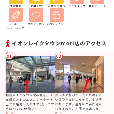
査定無料
来店予約
お預かり査定
女性スタッフ
無料ドリンク
ジュエリー
次回クーポン
成約プレゼント
クリーニング
イオンレイクタウンmori店のアクセス
01
02
越谷レイクタウン駅改札を出て
真っ直ぐ進むと「光の広場」と
左斜め方向のエスカレーターを
いう吹き抜けになっている場所
上がり店内へ入ります(入ってす
があります。通路が二手に分か
ぐはKazeの建物です)
れますので、右側を直進しま
す。