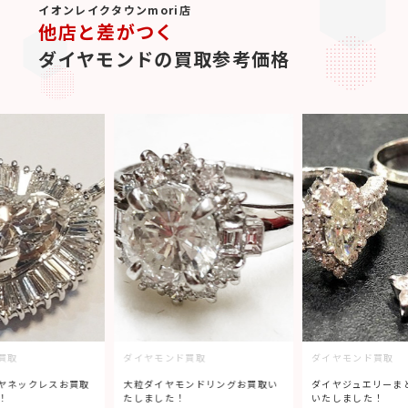
イオンレイクタウンmori店
他店と差がつく
ダイヤモンドの買取参考価格
買取
ダイヤモンド買取
ダイヤモンド買取
ヤネックレスお買取
大粒ダイヤモンドリングお買取い
ダイヤジュエリーま
！
たしました！
いたしました！