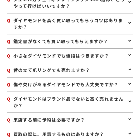
やって行けばいいですか？
A
JR武蔵野線越谷レイクタウン駅より徒歩約15分。イオ
Q
ダイヤモンドを高く買い取ってもらうコツはありま
ンレイクタウンKazeから連絡通路をご利用頂きイオン
すか？
レイクタウンMoriにお越しいただければ当店まで便利に
お越しいただけます。 車でお越しの方はイオンレイクタ
A
ダイヤモンドは、鑑定書や購入時の付属品が残っていれ
Q
鑑定書がなくても買い取ってもらえますか？
ウンMoriの2階立体駐車場P3入り口より入って頂き、左
ば一緒にお持ちいただくのがおすすめです。また、リン
手が当店になります。 バスでお越しの方は越谷レイクタ
グやネックレスとしての状態が良いものは、査定時の確
ウン駅よりシャトルバスが出ていますのでそちらをお使
A
はい、鑑定書がなくても査定可能です。ダイヤモンドの
Q
小さなダイヤモンドでも値段はつきますか？
認もしやすくなります。無理にお手入れをする必要はあ
い頂きイオンレイクタウンMoriまでお越しください。
大きさや透明度、色味、カットなどを確認し、総合的に
りませんが、保管中のホコリなどを軽く落としておく
ジュエルカフェはイオンレイクタウンMori2階にござい
お値段をお付けいたします。
と、状態確認がスムーズです。
A
はい、小さなダイヤモンドでもお値段がつく場合があり
Q
昔の立て爪リングでも売れますか？
ます。
ます。リングやネックレスに付いたメレダイヤも含め、
全体の状態や素材とあわせて査定いたします。
A
はい、昔ながらの立て爪デザインのリングも買取対象で
Q
傷や欠けがあるダイヤモンドでも大丈夫ですか？
す。デザインが古くても、ダイヤモンドや地金の価値を
しっかり見て査定いたします。
A
状態によって査定額は変わりますが、傷や欠けがあって
Q
ダイヤモンドはブランド品でないと高く売れません
も査定できる場合があります。使用感のあるお品物で
か？
も、まずは一度ご相談ください。
A
いいえ、ノーブランドでも査定可能です。ブランドジュ
Q
来店する前に予約は必要ですか？
エリーでなくても、ダイヤモンドそのものの品質や枠の
素材などを見てお値段をお付けします。
A
予約は必要ありませんのでいつでもお越しいただけます
Q
買取の際に、用意するものはありますか？
が、混み合っている場合は査定をお待たせする場合もご