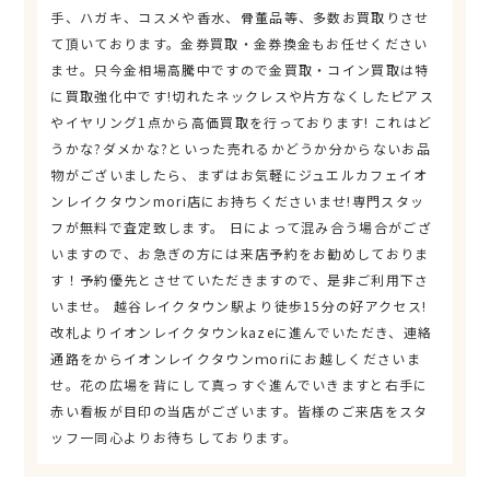
手、ハガキ、コスメや香水、骨董品等、多数お買取りさせ
て頂いております。金券買取・金券換金もお任せください
ませ。只今金相場高騰中ですので金買取・コイン買取は特
に買取強化中です!切れたネックレスや片方なくしたピアス
やイヤリング1点から高価買取を行っております! これはど
うかな?ダメかな?といった売れるかどうか分からないお品
物がございましたら、まずはお気軽にジュエルカフェイオ
ンレイクタウンmori店にお持ちくださいませ!専門スタッ
フが無料で査定致します。 日によって混み合う場合がござ
いますので、お急ぎの方には来店予約をお勧めしておりま
す！予約優先とさせていただきますので、是非ご利用下さ
いませ。 越谷レイクタウン駅より徒歩15分の好アクセス!
改札よりイオンレイクタウンkazeに進んでいただき、連絡
通路をからイオンレイクタウンｍoriにお越しくださいま
せ。花の広場を背にして真っすぐ進んでいきますと右手に
赤い看板が目印の当店がございます。皆様のご来店をスタ
ッフ一同心よりお待ちしております。