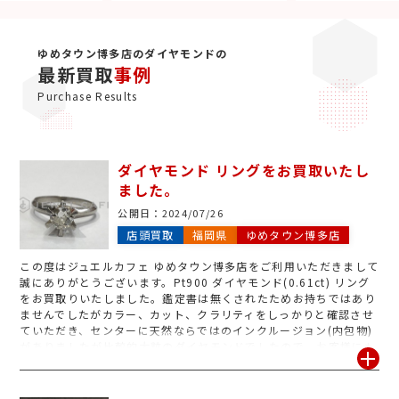
ゆめタウン博多店のダイヤモンドの
最新買取
事例
Purchase Results
ダイヤモンド リングをお買取いたし
ました。
公開日：
2024/07/26
店頭買取
福岡県
ゆめタウン博多店
この度はジュエルカフェ ゆめタウン博多店をご利用いただきまして
誠にありがとうございます。Pt900 ダイヤモンド(0.61ct) リング
をお買取りいたしました。鑑定書は無くされたためお持ちではあり
ませんでしたがカラー、カット、クラリティをしっかりと確認させ
ていただき、センターに天然ならではのインクルージョン(内包物)
がありましたが比較的大粒のダイヤモンドでしたので、お客様にも
ご納得いただける価格にてお買取りが出来ました。ジュエルカフェ
ゆめタウン博多店では、金かメッキか分からないお品も無料で査定
を承っております。お名前入りのリングや切れてしまったネックレ