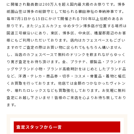
に開催され動員数は200万人を超え国内最大級のお祭りです。博多
祇園山笠は博多の総鎮守として知られる櫛田神社の奉納神事です。
毎年7月1日から15日にかけて開催される700年以上伝統のあるお
祭りです。またジュエルカフェ ゆめタウン博多店が位置する場所は
国道三号線沿いにあり、東区、博多区、中央区、糟屋郡周辺のお客
様にもご利用いただいております。店内はカフェスペースもござい
ますのでご査定の際はお買い物に出られてももちろん構いません
し、当店のカフェスペースで無料のドリンクを飲まれながらゆっく
り寛ぎ査定をお待ち頂けます。金、プラチナ、銀製品・ブランドバ
ッグやブランド小物・ブランド高級時計をはじめとしたブランド品
など、洋酒・テレカ・商品券・切手・コスメ・骨董品・着物と幅広
くお買取を行っております。他店では金額のつかなかったヴィトン
や、壊れたロレックスなども買取強化しております。お気軽に無料
査定にお越し下さいませ！皆様のご来店を心よりお待ち致しており
ます。
査定スタッフから一言