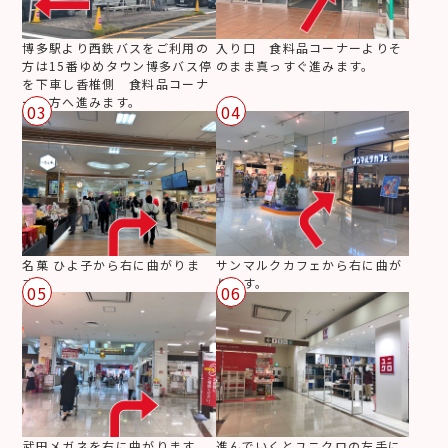
博多駅より西鉄バスをご利用の
入り口 食料品コーナーよりそ
方は15番ゆめタウン博多バス停
のまま真っすぐ進みます。
を下車し香椎側 食料品コーナ
ーの方へ進みます。
03
04
名菓 ひよ子から右に曲がりま
サンマルクカフェから右に曲が
す。
ります。
05
06
武田メガネを右に曲がります。
進んでいくとユニクロの左手に