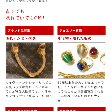
おひとつからしっかり査定！
古くても
壊れていてもOK！
ブランド品買取
ジュエリー買取
汚れ・シミ・ベタ
年代物・壊れたもの
ルイヴィトンやシャネルなどの
50年以上前の古いジュエリーで
人気バッグは汚れ・シミがあっ
も、どんなにデザインが古いも
てもお買取大歓迎です。内側の
のでもしっかり高価買取！もち
ベタつきや匂いがあってもOK！
ろん壊れているものでも大丈
夫！
ロレックス時計買取
貴金属買取