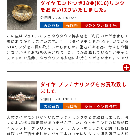
ダイヤモンドつき18金(K18)リング
ス、片方だけのイヤリング・ピアスなどのジュエリーやインゴッ
をお買い取りいたしました。
ト、コインなどスタッフが1点1点丁寧に査定いたしますのでお気軽
にお持ちくださいませ。スタッフ一同心よりお待ちしております。
公開日：
2024/04/24
店頭買取
福岡県
ゆめタウン博多店
この度はジュエルカフェゆめタウン博多店をご利用いただきまして
誠にありがとうございます。今回はダイヤモンドが沢山付いている
K18リングをお買い取りいたしました。重さがある為、今はもう着
けないからとお持ち込みされました。金が高騰している今がチャン
スですので是非、ゆめタウン博多店にお持ちくださいませ。K18リ
ング以外にもK18ネックレスやプラチナリングやプラチナネックレ
ス他もお買い取りさせていただいております。スタッフ一同、心よ
りお待ちしております!
ダイヤ プラチナリングをお買取致し
ました!
公開日：
2021/09/16
店頭買取
福岡県
ゆめタウン博多店
大粒ダイヤモンドが付いたプラチナリングをお買取致しました。今
回のお品物は鑑定書がありませんでしたがダイヤモンドの状態が良
くカラット、クラリティ、カラー、カットをしっかりお調べし高価
買取させて頂きました。ジュエルカフェゆめタウン博多店では大粒