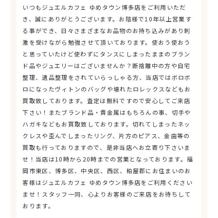
いつもジュエルカフェ ゆめタウン博多店をご利用いただ
き、誠にありがとうございます。お陰様で10年以上営業す
る事ができ、日々さまざまなお品物のお持ち込みがあり刺
激を受けながら勉強させて頂いております。使おう使おう
と思っていたけど使わずにタンスにしまったままのブラン
ド品やジュエリーはございませんか？断捨離中の方や自宅
整理、遺品整理をされていらっしゃる方、当店ではボロボ
ロになったヴィトンのバッグや壊れたロレックスなどもお
買取致しております。査定は無料ですので安心してご来店
下さい！またブランド品・貴金属はもちろんの事、切手や
ハガキなどもお買取致しております。切れてしまったネッ
クレスや歪んでしまったリング、片方のピアス、金歯等の
買取も行っておりますので、是非当店へお立寄り下さいま
せ！当店は10時から20時までの営業となっております。福
岡市東区、博多区、中央区、西区、粕屋郡にお住まいのお
客様はジュエルカフェ ゆめタウン博多店をご利用ください
ませ！スタッフ一同、心よりお客様のご来店をお待ちして
おります。