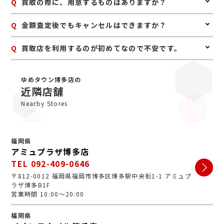
A
予約は必要ありませんのでいつでもお越しいただけます
Q
買取の際に、用意するものはありますか？
が、混み合っている場合は査定をお待たせする場合もご
ざいますので、事前にお電話にて来店予約をいただけま
A
はい。身分証明書(運転免許証、マイナンバーカード、
Q
金額査定後でもキャンセルはできますか？
すとスムーズにご案内できます。
パスポート等)をご用意してください。店舗にてコピー
を取らせていただきますので、必ずお持ちください。
A
お値段にご満足いただけない場合は、もちろんキャンセ
Q
買取店を利用するのが初めてなので不安です。
ル可能です。手数料等も一切かかりませんのでご安心く
ださい。
A
初めての買取店にジュエルカフェをご検討いただきあり
がとうございます。ジュエルカフェは女性スタッフが中
ゆめタウン博多店の
心で、丁寧な接客・明るいお店・手数料完全無料の手軽
近隣店舗
さで多くのお客様にご利用いただいています。ぜひ安心
Nearby Stores
してお越しくださいませ。
福岡県
アミュプラザ博多店
TEL 092-409-0646
〒812-0012 福岡県福岡市博多区博多駅中央街1-1 アミュプ
ラザ博多B1F
営業時間 10:00～20:00
福岡県