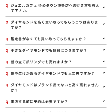
Q
ジュエルカフェ ゆめタウン博多店への行き方を教え
て下さい。
A
博多駅より電車をご利用の方は、地下鉄貝塚線、馬出九
Q
ダイヤモンドを高く買い取ってもらうコツはありま
大病院前駅から5番出口より国道3号線に行き、浜松町の
すか？
バス停からバスに乗り馬出三丁目にて下車。博多駅より
西鉄バスをご利用の方は、バスターミナル1階から15番
A
ダイヤモンドは、鑑定書や購入時の付属品が残っていれ
Q
鑑定書がなくても買い取ってもらえますか？
ゆめタウン博多行きに乗りゆめタウン博多バス停を下
ば一緒にお持ちいただくのがおすすめです。また、リン
車。ジュエルカフェは緑のゾーン1階ユニクロの傍にご
グやネックレスとしての状態が良いものは、査定時の確
ざいます。赤い看板が目印です。
A
はい、鑑定書がなくても査定可能です。ダイヤモンドの
Q
小さなダイヤモンドでも値段はつきますか？
認もしやすくなります。無理にお手入れをする必要はあ
大きさや透明度、色味、カットなどを確認し、総合的に
りませんが、保管中のホコリなどを軽く落としておく
お値段をお付けいたします。
と、状態確認がスムーズです。
A
はい、小さなダイヤモンドでもお値段がつく場合があり
Q
昔の立て爪リングでも売れますか？
ます。リングやネックレスに付いたメレダイヤも含め、
全体の状態や素材とあわせて査定いたします。
A
はい、昔ながらの立て爪デザインのリングも買取対象で
Q
傷や欠けがあるダイヤモンドでも大丈夫ですか？
す。デザインが古くても、ダイヤモンドや地金の価値を
しっかり見て査定いたします。
A
状態によって査定額は変わりますが、傷や欠けがあって
Q
ダイヤモンドはブランド品でないと高く売れません
も査定できる場合があります。使用感のあるお品物で
か？
も、まずは一度ご相談ください。
A
いいえ、ノーブランドでも査定可能です。ブランドジュ
Q
来店する前に予約は必要ですか？
エリーでなくても、ダイヤモンドそのものの品質や枠の
素材などを見てお値段をお付けします。