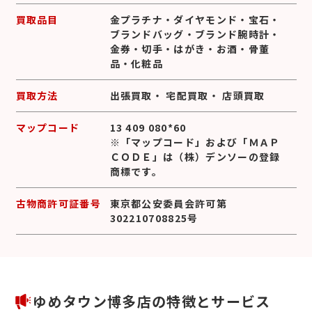
買取品目
金プラチナ
・
ダイヤモンド
・
宝石
・
ブランドバッグ
・
ブランド腕時計
・
金券
・
切手
・
はがき
・
お酒
・
骨董
品
・
化粧品
買取方法
出張買取
・
宅配買取
・
店頭買取
マップコード
13 409 080*60
※「マップコード」および「ＭＡＰ
ＣＯＤＥ」は（株）デンソーの登録
商標です。
古物商許可証番号
東京都公安委員会許可第
302210708825号
ゆめタウン博多店の特徴とサービス