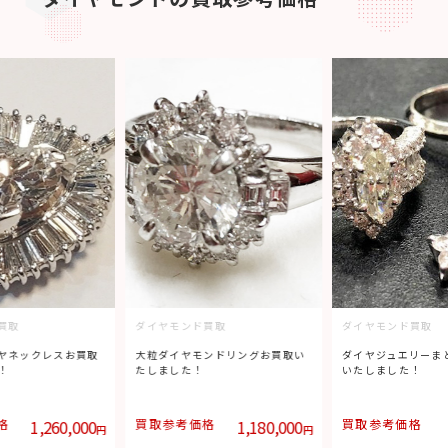
買取
ダイヤモンド買取
ダイヤモンド買取
ヤネックレスお買取
大粒ダイヤモンドリングお買取い
ダイヤジュエリーま
！
たしました！
いたしました！
格
1,260,000
買取参考価格
1,180,000
買取参考価格
円
円