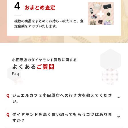
4
おまとめ査定
複数の商品をまとめてお持ちいただくと、査
定金額をアップいたします。
小田原店のダイヤモンド買取に関する
よくある
ご質問
Faq
Q
ジュエルカフェ小田原店への行き方を教えてくださ
い。
A
小田急線「小田原駅」東口を出て魚力食堂さんを左手に
Q
ダイヤモンドを高く買い取ってもらうコツはありま
直進、道なりに進んでいただきます。左手にローソンが
すか？
ございますので、こちらも道なりに進み、錦通りをに入