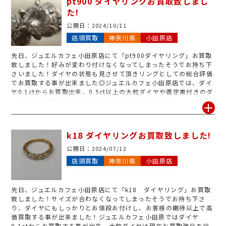
pt900 ダイヤリングお買取致しまし
た!
公開日：
2024/10/11
店頭買取
神奈川県
小田原店
先日、ジュエルカフェ小田原店にて「pt900ダイヤリング」お買取
致しました！好みが変わり付けなくなってしまったそうでお持ち下
さいました！ダイヤの状態も見させて頂きリングとしての総合評価
でお買取する事が出来ました◎ジュエルカフェ小田原店では、ダイ
ヤ0.1ctからお買取出来、0.5ct以上の大粒ダイヤや鑑定書付きのダ
イヤは現在買取強化を行っております！ダイヤは状態によって金額
が大きく変わって来てしまう為、使わないと判断したお品物御座い
ましたら先ずはジュエルカフェ小田原店までお持ち下さい！査定の
みのご来店大歓迎です◎
k18 ダイヤリングお買取致しました!
公開日：
2024/07/12
店頭買取
神奈川県
小田原店
先日、ジュエルカフェ小田原店にて「k18 ダイヤリング」お買取
致しました！サイズが合わなくなってしまったそうでお持ち下さ
り、ダイヤにもしっかりとお値段お付けし、お客様の期待以上で高
価買取する事が出来ました！ジュエルカフェ小田原ではダイヤ
0.1ctからお買取する事が出来、大粒ダイヤは現在お買取強化を行