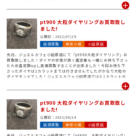
することが出来、その他宝石ジュエリーはデザイン性やクオリテ
ィ・付加価値を重視した独自の買取スタイルですのでどこよりも高
くお買取する事が可能です◎使わなくなってしまったダイヤジュエ
リーや宝石ジュエリー御座いましたら、是非ジュエルカフェ小田原
pt900 大粒ダイヤリングお買取致し
店までお持ち下さいませ！
ました!
公開日：
2022/07/29
店頭買取
神奈川県
小田原店
先日、ジュエルカフェ小田原店にて「pt900大粒ダイヤリング」お
買取致しました！ダイヤの状態が良く鑑定書も一緒にお持ち下さっ
たため査定額upし高価買取することが出来ました！今回お持ち下
さったダイヤは1カラットまでは行きませんでしたがかなり大粒の
ダイヤモンドでした！ジュエルカフェ小田原店では0.1カラットの
ダイヤモンドからお値段お付けすることが出来ます！大粒のダイヤ
やメレが沢山付いているジュエリーは付加価値を重視したジュエル
カフェ独自の買取スタイルで高価買取することが可能です!!総合評
価でのお買取ですのでどこよりも高くお買取することが出来るた
pt900 大粒ダイヤリングお買取致し
め、気になるお品物御座いましたらジュエルカフェ小田原店の無料
ました!
査定をご利用下さいませ！査定はいつでも、何点でも無料で行って
おります◎
公開日：
2022/06/24
店頭買取
神奈川県
小田原店
先日、ジュエルカフェ小田原店にて「pt900 大粒ダイヤリング」