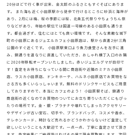
20分ほどで行く事が出来、金太郎のふるさともすぐそばにありま
す。 また海も近く小田原駅から徒歩で行けるところに砂浜と海岸が
あり、2月には梅、桜の季節には桜、北条五代祭りやちょうちん祭
りなどがあり、年始の駅伝では国道一号線のある小田原も通りま
す。都会過ぎず、住むにはとても良い環境です。 そんな素敵な城下
町の小田原にあるジュエルカフェ小田原店は、駅から直進2分!三角
公園のすぐ近くです。 小田原駅東口より魚力食堂さんを左手に進
み、錦通りを道なりに直進していただき、おしゃれ横丁入口のお隣
に2020年移転オープンいたしました。赤いジュエルグマが目印で
す！査定をお待ちになっている間に商店街や近隣のミナカ小田原
店、ラスカ小田原店、ドンキホーテ、ハルネ小田原店でお買物をな
さる方も多くいらっしゃいます。無料のドリンクサービスもご用意
しておりますので、本当にカフェのよう！ 小田原駅そば、錦通り
商店街の近くなのでお買物のついでにお立ち寄りいただくにもぴっ
たりの場所です。金・銀・プラチナや壊れてしまったアクセサリー
やデザインが古い宝石、切手や、ブランドバッグ、コスメや香水、
テレホンカード、時計など売れるかどうかわからないけど査定して
欲しいということも大歓迎です。一点一点、丁寧に査定させて頂き
ます。査定結果にご納得頂ければその場で現金買取致します。次回