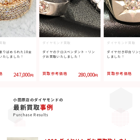
買取
ダイヤモンド買取
ダイヤモンド買取
散りばめられた18金
ダイヤのクロスペンダント・リン
ダイヤ付き印台リン
いたしました！
グお買取いたしました！
しました！
格
247,000
買取参考価格
280,000
買取参考価格
円
円
小田原店のダイヤモンドの
最新買取
事例
Purchase Results