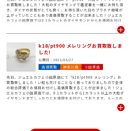
お買取致しました！大粒のダイヤモンドで鑑定書を一緒にお持ち頂
き、ダイヤの状態がとても良く、お持ち頂いた日のプラチナ相場が
上がっていたこともあり高価買取することが出来ました！ジュエル
カフェ小田原店では0.1カラットのダイヤモンドからお値段お付け
することが出来ます！大粒のダイヤやメレが沢山付いているジュエ
リーは付加価値を重視したジュエルカフェ独自の買取スタイルで高
価買取することが可能です◎総合評価でのお買取ですのでどこより
も高くお買取することが出来るため、気になるお品物御座いました
k18/pt900 メレリングお買取致しま
らジュエルカフェ小田原店の無料査定をご利用下さいませ！査定は
した!
いつでも、何点でも無料で行っております◎
公開日：
2022/05/27
店頭買取
神奈川県
小田原店
先日、ジュエルカフェ小田原店にて「k18/pt900 メレリング」お
買取致しました！い粒も欠けることなく揃っておりましたので全体
の総合評価でお値段お付けし高価買取することが出来ました！ジュ
エルカフェ小田原店では、0.1カラットから1カラット以上の大粒ダ
イヤモンドまでしっかりとお値段をお付けしております。ルースの
み・古いダイヤモンド・欠けてしまっているダイヤモンドのお買取
も行っておりますので、気になるお品物御座いましたら、是非ジュ
エルカフェ小田原店までお持ち下さいませ◎鑑定書のないお品物で
もお買取可能ですが、鑑定書と一緒にご持参頂ければダイヤの状態
を確認させて頂く上で信頼が上がり査定額upにも繋がりますの
で、ご自宅にある方は忘れずにご持参下さい！査定のみ大歓迎で