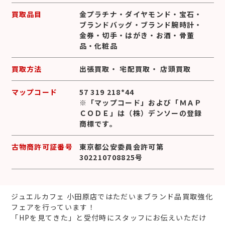
買取品目
金プラチナ
・
ダイヤモンド
・
宝石
・
ブランドバッグ
・
ブランド腕時計
・
金券
・
切手
・
はがき
・
お酒
・
骨董
品
・
化粧品
買取方法
出張買取
・
宅配買取
・
店頭買取
マップコード
57 319 218*44
※「マップコード」および「ＭＡＰ
ＣＯＤＥ」は（株）デンソーの登録
商標です。
古物商許可証番号
東京都公安委員会許可第
302210708825号
ジュエルカフェ 小田原店ではただいまブランド品買取強化
フェアを行っています！
「HPを見てきた」と受付時にスタッフにお伝えいただけ