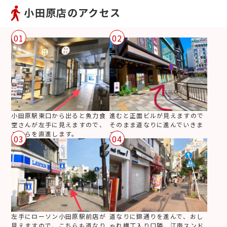
小田原店のアクセス
01
02
小田原駅東口から出ると魚力食
進むと正面ビルが見えますので
堂さんが左手に見えますので、
そのまま道なりに進んでいきま
こちらを直進します。
す。
03
04
左手にローソン小田原駅前店が
道なりに錦通りを進んで、おし
見えますので、こちらも道なり
ゃれ横丁入り口隣、江南スンド