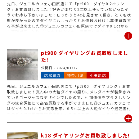
先日、ジュエルカフェ小田原店にて「pt900 ダイヤ0.2ctリン
グ」お買取致しました！好みが変わり2年以上使っていなかったそ
うでお持ち下さいました！しっかりと4cを見させて頂き、とても状
態が良かったのでダイヤにもしっかりとお値段お付けし高価買取す
る事が出来ました◎ジュエルカフェ小田原店ではダイヤ0.1ctから
お買取出来、0.5ct以上の大粒ダイヤ・鑑定書付きダイヤは現在小
田原店にて買取強化中です！ダイヤモンドのお買取でしたら、新品
はもちろんのこと、古いもの・汚れのあるもの、どんなものでも丁
寧に査定させていただきます！売れるかどうか不安でしたらまずは
pt900 ダイヤリングお買取致しまし
お気軽にお問い合わせください◎
た!
公開日：
2024/01/12
店頭買取
神奈川県
小田原店
先日、ジュエルカフェ小田原店にて「pt900 ダイヤリング」お買
取致しました！真ん中の大粒ダイヤの周りにメレダイヤが装飾され
ているゴージャスなデザインでしたので、付加価値をプラスしリン
グの総合評価にて高価買取する事ができました◎ジュエルカフェで
はダイヤ0.1ctからお買取出来、0.5ct以上の大粒ダイヤや鑑定書付
きのダイヤは現在買取強化を行っております！カラーダイヤ、ルー
ス、大粒ダイヤ、メレダイヤなど各種お買取を行っております！ま
た、ジュエルカフェではダイヤリフォームも行っており、シンプル
な物からメレが沢山付いているゴージャスな物まで色々なデザイン
k18 ダイヤリングお買取致しました!
をご用意しており、お見積もりもその場ですぐにご提示出来ますの