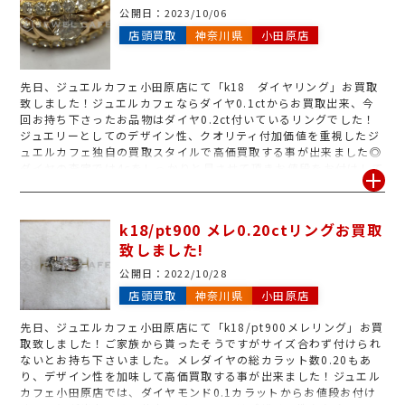
で、ご興味のある方は店頭スタッフまでお声がけ下さい！査定の
公開日：
2023/10/06
み、ダイヤリフォームのみのご来店大歓迎です◎気になるお品物御
店頭買取
神奈川県
小田原店
座いましたらお気軽にジュエルカフェ小田原店までお持ち下さいま
せ！
先日、ジュエルカフェ小田原店にて「k18 ダイヤリング」お買取
致しました！ジュエルカフェならダイヤ0.1ctからお買取出来、今
回お持ち下さったお品物はダイヤ0.2ct付いているリングでした！
ジュエリーとしてのデザイン性、クオリティ付加価値を重視したジ
ュエルカフェ独自の買取スタイルで高価買取する事が出来ました◎
ダイヤの査定では4cをしっかりと見させて頂きお値段をお付けして
おります！その為鑑定書のないダイヤジュエリーもジュエルカフェ
なら喜んでお買取致します◎現在ジュエルカフェにてダイヤ買取強
化w行っており、0.5ct以上の大粒ダイヤは更に高価買取中です！
k18/pt900 メレ0.20ctリングお買取
また、ダイヤ買取だけでなくリフォームも行っております！お見積
致しました!
もりもその場ですぐにご提示出来ますのでご興味のある方はお気軽
にお声がけ下さい！
公開日：
2022/10/28
店頭買取
神奈川県
小田原店
先日、ジュエルカフェ小田原店にて「k18/pt900メレリング」お買
取致しました！ご家族から貰ったそうですがサイズ合わず付けられ
ないとお持ち下さいました。メレダイヤの総カラット数0.20もあ
り、デザイン性を加味して高価買取する事が出来ました！ジュエル
カフェ小田原店では、ダイヤモンド0.1カラットからお値段お付け