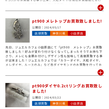
っております◎鑑定書付きは更に買取額up！また、ダイヤは買取だ
けでなく使わなくなったダイヤを今流行のデザインに付け替えるリ
フォームも行っており、シンプルな物からメレが沢山付いている豪
華な物まで様々なデザインをご用意しております！お見積もりもそ
pt900 メレトップお買取致しました!
の場ですぐにご提示出来ますので、ご興味のある方はジュエルカフ
ェ小田原店のスタッフまでお声がけ下さい◎リフォームのみ、査定
公開日：
2024/05/17
のみのご来店も大歓迎です！
店頭買取
神奈川県
小田原店
先日、ジュエルカフェ小田原店にて「pt900 メレトップ」お買取
致しました！好みが変わり付けなくなってしまったそうでお持ち下
さり、メレにも金額お付けしデザイン性も加味して高価買取する事
が出来ました！ジュエルカフェでは「カラーダイヤ、大粒ダイヤ、
メレダイヤ、ルースのみ」など各ダイヤモンドのお買取を行ってお
ります◎ジュエルカフェ小田原店ならダイヤ0.1カラットからお買
取出来、鑑定書なしやメレが取れてしまった物、欠けてしまった物
などどんな状態でも喜んでお買取致します！査定のみ大歓迎ですの
で、使わずに眠っているダイヤ御座いましたら是非1度ジュエルカ
pt900ダイヤ0.2ctリングお買取致し
フェ小田原店までお持ち下さいませ◎
ました!
公開日：
2024/03/22
店頭買取
神奈川県
小田原店