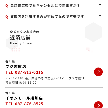
ざいますので、事前にお電話にて来店予約をいただけま
A
はい。身分証明書(運転免許証、マイナンバーカード、
Q
金額査定後でもキャンセルはできますか？
すとスムーズにご案内できます。
パスポート等)をご用意してください。店舗にてコピー
を取らせていただきますので、必ずお持ちください。
A
お値段にご満足いただけない場合は、もちろんキャンセ
Q
買取店を利用するのが初めてなので不安です。
ル可能です。手数料等も一切かかりませんのでご安心く
ださい。
A
初めての買取店にジュエルカフェをご検討いただきあり
がとうございます。ジュエルカフェは女性スタッフが中
ゆめタウン高松店の
心で、丁寧な接客・明るいお店・手数料完全無料の手軽
近隣店舗
さで多くのお客様にご利用いただいています。ぜひ安心
Nearby Stores
してお越しくださいませ。
香川県
フジ志度店
TEL 087-813-6215
〒769-2101 香川県さぬき市志度2431-1 フジ志度1F
営業時間 9:00-18:00
香川県
イオンモール綾川店
TEL 087-876-8525