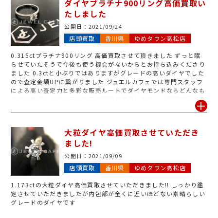
ダイヤプラチナ900リング高価買取い
たしました
公開日：
2021/09/24
店頭買取
香川県
ゆめタウン高松店
0.315ctプラチナ900リング
高価買取させて頂きました
ずっと眠
らせていたそうで今後も使う機会がないからとお持ち込みくださり
ました
0.3ctと小ぶりではありますがグレードの高いダイヤでした
ので査定金額UPに繋がりました
ジュエルカフェでは専門スタッフ
による高い査定力と多彩な販売ルートでダイヤモンドならどんなも
のでも業界トップクラスの高価買取を実現します。 「買取満足度第
1位」の無料査定を是非お気軽にご利用くださいませ♪
大粒ダイヤ高価買取させていただき
ました!
公開日：
2021/09/09
店頭買取
香川県
ゆめタウン高松店
1.173ctの大粒ダイヤ高価買取させていただきました!! しっかり鑑
定させていただきましたが内包部が全くに近いほどない素晴らしい
グレードのダイヤです