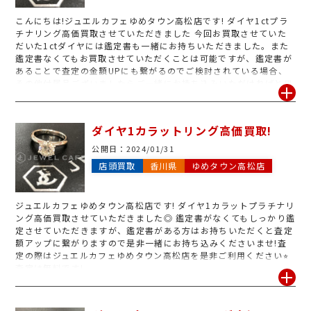
こんにちは!ジュエルカフェゆめタウン高松店です! ダイヤ1ctプラ
チナリング
高価買取させていただきました
今回お買取させていた
だいた1ctダイヤには鑑定書も一緒にお持ちいただきました。また
鑑定書なくてもお買取させていただくことは可能ですが、鑑定書が
あることで査定の金額UPにも繋がるのでご検討されている場合、
その他付属品ございましたらご一緒にお持ち込みいただければと思
います。 ジュエリー売るなら是非ジュエルカフェゆめタウン高松店
をご利用くださいませ
ダイヤ1カラットリング高価買取!
公開日：
2024/01/31
店頭買取
香川県
ゆめタウン高松店
ジュエルカフェゆめタウン高松店です! ダイヤ1カラットプラチナリ
ング高価買取させていただきました◎ 鑑定書がなくてもしっかり鑑
定させていただきますが、鑑定書がある方はお持ちいただくと査定
額アップに繋がりますので是非一緒にお持ち込みくださいませ!査
定の際はジュエルカフェゆめタウン高松店を是非ご利用ください⭐︎
査定は無料です!