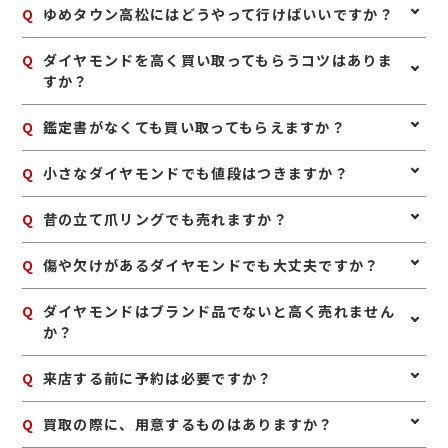
Q
ゆめタウン高松にはどうやって行けばいいですか？
A
高松中央ICからお越しの方は、国道11号線を直進して「上天神
Q
ダイヤモンドを高く買い取ってもらうコツはありま
右折。 高松西ICからお越しの方は、国道32号線を直進して「
すか？
を右折後、「上天神町交差点」を左折。 空港方面からお越しの
193号線を直進して「上天神町交差点」を直進。 バスでお越し
A
ダイヤモンドは、鑑定書や購入時の付属品が残っていれ
Q
鑑定書がなくても買い取ってもらえますか？
ピング・レインボー循環バスまたは塩江線でお越しください。
ば一緒にお持ちいただくのがおすすめです。また、リン
高松へは三条バス停をご利用ください） 電車でお越しの方は琴
グやネックレスとしての状態が良いものは、査定時の確
「三条駅」にて下車し、徒歩8分です。
A
はい、鑑定書がなくても査定可能です。ダイヤモンドの
Q
小さなダイヤモンドでも値段はつきますか？
認もしやすくなります。無理にお手入れをする必要はあ
http://www.kotoden.co.jp/publichtm/bus/rosen/shionoe
大きさや透明度、色味、カットなどを確認し、総合的に
りませんが、保管中のホコリなどを軽く落としておく
お値段をお付けいたします。
と、状態確認がスムーズです。
A
はい、小さなダイヤモンドでもお値段がつく場合があり
Q
昔の立て爪リングでも売れますか？
ます。リングやネックレスに付いたメレダイヤも含め、
全体の状態や素材とあわせて査定いたします。
A
はい、昔ながらの立て爪デザインのリングも買取対象で
Q
傷や欠けがあるダイヤモンドでも大丈夫ですか？
す。デザインが古くても、ダイヤモンドや地金の価値を
しっかり見て査定いたします。
A
状態によって査定額は変わりますが、傷や欠けがあって
Q
ダイヤモンドはブランド品でないと高く売れません
も査定できる場合があります。使用感のあるお品物で
か？
も、まずは一度ご相談ください。
A
いいえ、ノーブランドでも査定可能です。ブランドジュ
Q
来店する前に予約は必要ですか？
エリーでなくても、ダイヤモンドそのものの品質や枠の
素材などを見てお値段をお付けします。
A
予約は必要ありませんのでいつでもお越しいただけます
Q
買取の際に、用意するものはありますか？
が、混み合っている場合は査定をお待たせする場合もご