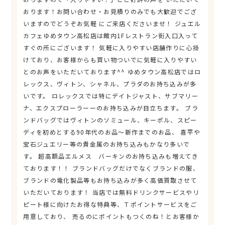
おります！お問い合わせ・お見積りのみでも大歓迎でござ
いますのでどうぞお気軽 にご来店くださいませ！ ジュエル
カフェゆめタウン高松店は館内1Fレストラン街入口入って
すぐの所にございます！ 気軽に入りやすい店舗作りに心掛
けており、お客様からも買い物ついでに気軽に入りやすい
とのお声をいただいております^^ ゆめタウン高松店ではロ
レックス、ヴィトン、シャネル、プラダのお持ち込みが多
いです。 ロレックスでは特にデイトジャスト、サブマリー
ナ、エクスプローラーーのお持ち込みが目立ちます。 ブラ
ンドバッグではヴィトンのソミュール、キーポル、スピー
ディを初めとする90年代のお品～新作までのお品、 喜平や
宝石ジュエリー等の貴金属のお持ち込みもかなり多いで
す。 超高額品エルメス バーキンのお持ち込みも増えてき
ております！！ ブランドバッグだけでなくブランドの服、
ブランドの電化製品等もお持ち込みが多く高価買取させて
いただいております！ 当店では無料ドリンクサービスやリ
ピート様に向けたお得な特典等、Ｔポイントサービスをご
用意しており、 売るのにポイントもつくのね！とお客様か