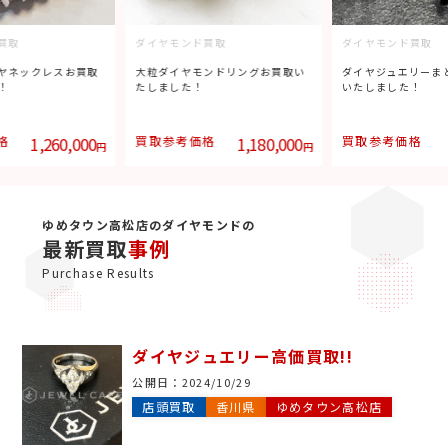
買取
ダイヤモンド買取
ダイヤモンド買取
ヤネックレスお買取
大粒ダイヤモンドリングお買取い
ダイヤジュエリーま
！
たしました！
いたしました！
格
1,260,000
買取参考価格
1,180,000
買取参考価格
円
円
ゆめタウン高松店のダイヤモンドの
最新買取
事例
Purchase Results
ダイヤジュエリー高価買取!!
公開日：
2024/10/29
店頭買取
香川県
ゆめタウン高松店