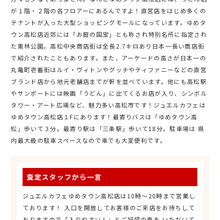
が１階・２階の各フロアーにあるんですよ！直営店をはじめ多くの
テナントが入った大型ショッピングモールになっています。ゆめタ
ウン高松店近郊には「お庭の国宝」とも称され特別名所に指定され
た栗林公園。高松中央商店街は全長2.7キロあり日本一長い商店街
で紹介されたこともあります。また、アーケードの高さが日本一の
丸亀町壱番街はルイ・ヴィトンやグッチやティファニーなどの直営
ブランド店から地元老舗店までが軒を並べています。他にも高松駅
やサンポートには映画「うどん」に出てくるお店が入り、シンボル
タワー・アート広場など、魅力多い高松市です！ジュエルカフェは
ゆめタウン高松店１Fにあります！最寄りバスは「ゆめタウン高
松」歩いて３分。最寄り駅は「三条駅」歩いて18分。駐車場は 県
内最大級の駐車スペースなので車でも大変便利です。
査定スタッフから一言
ジュエルカフェゆめタウン高松店は10時～20時まで営業し
ております！ 入口を開放してお客様のご来店をお待ちして
おりますので「入りやすい！」とご好評の声を いただいて