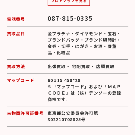
フロアマップを見る
087-815-0335
電話番号
買取品目
金プラチナ
・
ダイヤモンド
・
宝石
・
ブランドバッグ
・
ブランド腕時計
・
金券
・
切手
・
はがき
・
お酒
・
骨董
品
・
化粧品
買取方法
出張買取
・
宅配買取
・
店頭買取
マップコード
60 515 458*28
※「マップコード」および「ＭＡＰ
ＣＯＤＥ」は（株）デンソーの登録
商標です。
古物商許可証番号
東京都公安委員会許可第
302210708825号