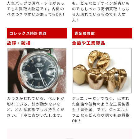
人気バッグは汚れ・シミがあっ
も、どんなにデザインが古いも
てもお買取大歓迎です。内側の
のでもしっかり高価買取！もち
ベタつきや匂いがあってもOK！
ろん壊れているものでも大丈
夫！
ロレックス時計買取
貴金属買取
故障・破損
金歯や工業製品
ガラスがわれている、ベルトが
ジュエリーだけでなく、はずれ
切れている、針が動かないな
た金歯や破片のような工業製品
ど、どんな状態でもお持ちくだ
も「貴金属」です。ジュエルカ
さい。丁寧に査定いたします。
フェならどんな状態でもお買取
OK！