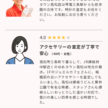
タウン高松店は琴電三条駅からも徒歩
圏の立地です。時計の査定もお任せく
ださい。お気軽にお立ち寄りくださ
い。
4.0
★
★
★
★
★
アクセサリーの査定が丁寧で
安心
（40代・女性）
高松市三条町で暮らして、JR讃岐府
中駅近くのゆめタウン高松は地元の拠
点。1Fのジュエルカフェさんに、結
婚前の古いアクセサリーを査定しても
らいました。高松は讃岐うどんと栗林
公園で有名な県都、スタッフさんも讃
岐らしいおっとりした温かい対応で、
香川の美しい四季を感じる時間でし
た。