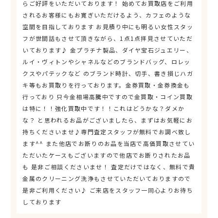
らご好評をいただいております！ 始めてお買取店をご利用
されるお客様にもお寛ぎいただけるよう、カフェのような
空間を目指しております お見積り中にも明るい女性スタッ
フが世間話もさせて頂きながら、1点1点拝見させていただ
いております♪ 金プラチナ製品、ダイヤ宝石ジュエリー、
ルイ・ヴィトンやシャネルなどのブランドバッグ、ロレッ
クスやパテックなど のブランド時計、切手、書き損じハガ
キ等もお買取りを行っております。金券買取・金券換金も
行っており 只今金相場高騰中ですので金買取・コイン買取
は特に！！強化買取中です！！これはどうかな？ダメか
な？ と思われるお品がございましたら、まずはお気軽にお
持ちくださいませ♪専門査定スタッフが無料でお調べ致し
ます^^ また他店でお断りのお品を当店で高価買取させてい
ただいたケースもございますので他店でお断りされたお品
も 是非ご相談くださいませ！ 査定だけではなく、無料で貴
金属のクリーニング洗浄もさせていただいておりますので
是非ご利用ください♪ ご来店をスタッフ一同心よりお待ち
しております