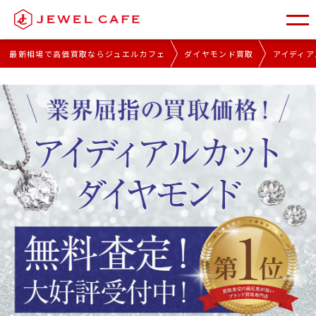
最新相場で高価買取ならジュエルカフェ
ダイヤモンド買取
アイディア