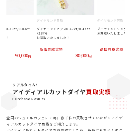
取
ダイヤモンド買取
ダイヤモンド買取
0.30ct/0.83ct
ダイヤモンドピアス0.47ct/0.47ct
ダイヤモンドリング0.79
K18YG
お買取いたしました！
した！
お買取いたしました！
績
高価買取実績
高価買取実績
90,000
80,000
円
円
リアルタイム!
アイディアルカットダイヤ
買取実績
Purchase Results
全国のジュエルカフェにて毎日数千件お買取させていただくアイデ
ィアルカットダイヤ商品をご紹介します。
アイディアルカットダイヤのお買取でしたら、新品はもちろんのこ