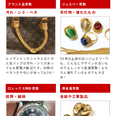
ブランド品買取
ジュエリー買取
汚れ・シミ・ベタ
年代物・壊れたもの
ルイヴィトンやシャネルなどの
50年以上前の古いジュエリーで
人気バッグは汚れ・シミがあっ
も、どんなにデザインが古いも
てもお買取大歓迎です。内側の
のでもしっかり高価買取！もち
ベタつきや匂いがあってもOK！
ろん壊れているものでも大丈
夫！
ロレックス時計買取
貴金属買取
故障・破損
金歯や工業製品