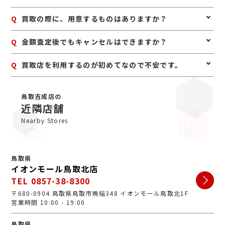
エリーでなくても、ダイヤモンドそのものの品質や枠の
素材などを見てお値段をお付けします。
A
予約は必要ありませんのでいつでもお越しいただけます
Q
買取の際に、用意するものはありますか？
が、混み合っている場合は査定をお待たせする場合もご
ざいますので、事前にお電話にて来店予約をいただけま
A
はい。身分証明書(運転免許証、マイナンバーカード、
Q
金額査定後でもキャンセルはできますか？
すとスムーズにご案内できます。
パスポート等)をご用意してください。店舗にてコピー
を取らせていただきますので、必ずお持ちください。
A
お値段にご満足いただけない場合は、もちろんキャンセ
Q
買取店を利用するのが初めてなので不安です。
ル可能です。手数料等も一切かかりませんのでご安心く
ださい。
A
初めての買取店にジュエルカフェをご検討いただきあり
がとうございます。ジュエルカフェは女性スタッフが中
鳥取吉成店の
心で、丁寧な接客・明るいお店・手数料完全無料の手軽
近隣店舗
さで多くのお客様にご利用いただいています。ぜひ安心
Nearby Stores
してお越しくださいませ。
鳥取県
イオンモール鳥取北店
TEL 0857-38-8300
〒680-0904 鳥取県鳥取市晩稲348 イオンモール鳥取北1F
営業時間 10:00 - 19:00
鳥取県