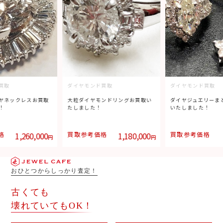
買取
ダイヤモンド買取
ダイヤモンド買取
ヤネックレスお買取
大粒ダイヤモンドリングお買取い
ダイヤジュエリーま
！
たしました！
いたしました！
格
1,260,000
買取参考価格
1,180,000
買取参考価格
円
円
おひとつからしっかり査定！
古くても
壊れていてもOK！