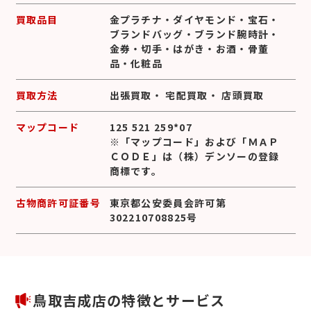
買取品目
金プラチナ
・
ダイヤモンド
・
宝石
・
ブランドバッグ
・
ブランド腕時計
・
金券
・
切手
・
はがき
・
お酒
・
骨董
品
・
化粧品
買取方法
出張買取
・
宅配買取
・
店頭買取
マップコード
125 521 259*07
※「マップコード」および「ＭＡＰ
ＣＯＤＥ」は（株）デンソーの登録
商標です。
古物商許可証番号
東京都公安委員会許可第
302210708825号
鳥取吉成店の特徴とサービス