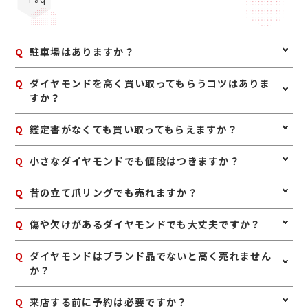
Q
駐車場はありますか？
A
はい、ございます。駅方向から来られた際は店舗左奥に
Q
ダイヤモンドを高く買い取ってもらうコツはありま
ジュエルカフェ専用駐車場が隣接しており、お車でご来
すか？
店していただけます。
A
ダイヤモンドは、鑑定書や購入時の付属品が残っていれ
Q
鑑定書がなくても買い取ってもらえますか？
ば一緒にお持ちいただくのがおすすめです。また、リン
グやネックレスとしての状態が良いものは、査定時の確
A
はい、鑑定書がなくても査定可能です。ダイヤモンドの
Q
小さなダイヤモンドでも値段はつきますか？
認もしやすくなります。無理にお手入れをする必要はあ
大きさや透明度、色味、カットなどを確認し、総合的に
りませんが、保管中のホコリなどを軽く落としておく
お値段をお付けいたします。
と、状態確認がスムーズです。
A
はい、小さなダイヤモンドでもお値段がつく場合があり
Q
昔の立て爪リングでも売れますか？
ます。リングやネックレスに付いたメレダイヤも含め、
全体の状態や素材とあわせて査定いたします。
A
はい、昔ながらの立て爪デザインのリングも買取対象で
Q
傷や欠けがあるダイヤモンドでも大丈夫ですか？
す。デザインが古くても、ダイヤモンドや地金の価値を
しっかり見て査定いたします。
A
状態によって査定額は変わりますが、傷や欠けがあって
Q
ダイヤモンドはブランド品でないと高く売れません
も査定できる場合があります。使用感のあるお品物で
か？
も、まずは一度ご相談ください。
A
いいえ、ノーブランドでも査定可能です。ブランドジュ
Q
来店する前に予約は必要ですか？