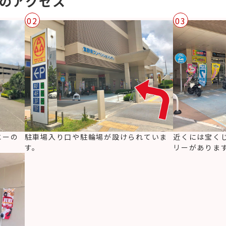
店のアクセス
02
03
エーの
駐車場入り口や駐輪場が設けられていま
近くには宝く
す。
リーがありま