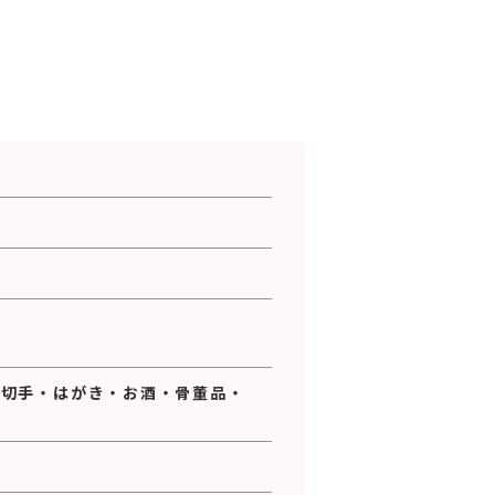
・
切手
・
はがき
・
お酒
・
骨董品
・