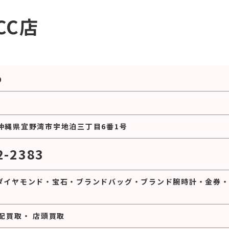
CC店
0
27 沖縄県宜野湾市宇地泊三丁目6番1号
2-2383
ダイヤモンド
・
宝石
・
ブランドバッグ
・
ブランド腕時計
・
金券
配買取
・
店頭買取