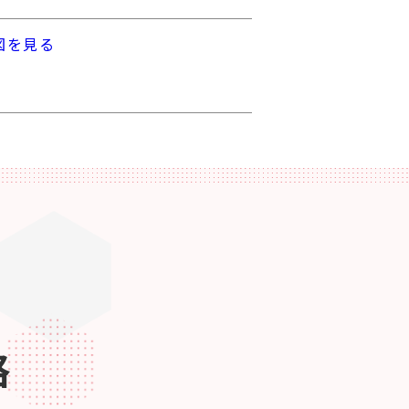
図を見る
格