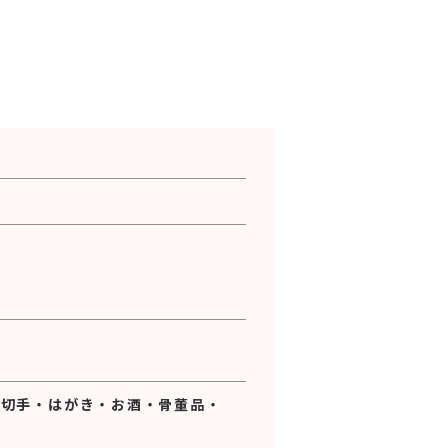
・
切手
・
はがき
・
お酒
・
骨董品
・