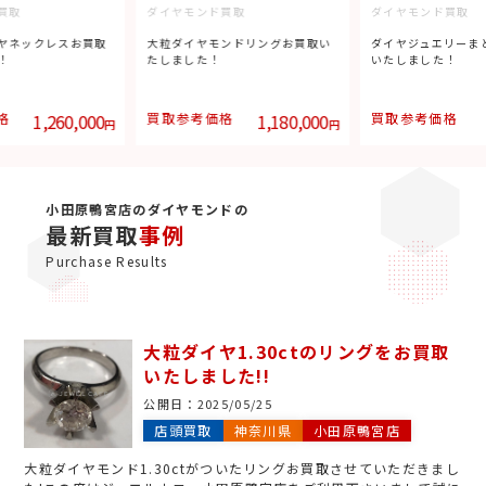
買取
ダイヤモンド買取
ダイヤモンド買取
ヤネックレスお買取
大粒ダイヤモンドリングお買取い
ダイヤジュエリーま
！
たしました！
いたしました！
格
1,260,000
買取参考価格
1,180,000
買取参考価格
円
円
小田原鴨宮店のダイヤモンドの
最新買取
事例
Purchase Results
大粒ダイヤ1.30ctのリングをお買取
いたしました!!
公開日：
2025/05/25
店頭買取
神奈川県
小田原鴨宮店
大粒ダイヤモンド1.30ctがついたリングお買取させていただきまし