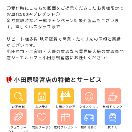
〇受付時にこちらの画面をご提示くださったお客様限定で
お車代500円プレゼント〇
金券買取時など一部キャンペーン対象外製品もございま
す。詳しくはスタッフまで!
リピート様多数!地元密着で営業・たくさんの信頼と実績
がございます。
小田原市・二宮町・大磯の買取なら業界最大級の買取専門
店ジュエルカフェ小田原鴨宮店にお任せください!
小田原鴨宮店の特徴とサービス
査定無料
来店予約
お預かり査定
女性スタッフ
無料ドリンク
ジュエリー
次回クーポン
成約プレゼント
駐車場あり
駅チカ
クリーニング