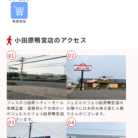
商業施設
小田原鴨宮店のアクセス
01
02
フレスポ小田原シティーモール
ジュエルカフェ小田原鴨宮店の
南館正面・道路挟んでお向かい
右隣りにはお好み焼き道とん掘
がジュエルカフェ小田原鴨宮店
りさんがございます。
でございます。
03
04