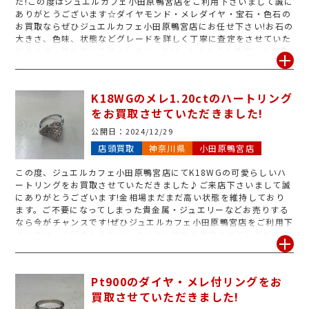
た!この度はジュエルカフェ小田原鴨宮店をご利用下さいまして誠に
ありがとうございます☆ダイヤモンド・メレダイヤ・宝石・色石の
お買取ならぜひジュエルカフェ小田原鴨宮店にお任せ下さい!お石の
大きさ、色味、状態などグレードを詳しく丁寧に査定をさせていた
だきます。昔の古いデザインのジュエリーももちろん査定、お買取
可能です!お気軽に査定、お見積りをご利用下さいませ♪ジュエルカ
フェ小田原鴨宮店なら査定もお見積りも無料サービスとなっており
ます。また鑑別書・鑑定書などもお持ち下さると金額アップに繋が
K18WGのメレ1.20ctのハートリング
る場合もございますので保管されているお客様はお品物とご一緒に
をお買取させていただきました!
ご持参をオススメいたします!無くても査定、お買取はできますので
ご安心下さい。お手元に気になるお品物がございましたらお気軽に
公開日：
2024/12/29
査定をご利用下さいませ!!また今は金相場も高騰しており、売り時
店頭買取
神奈川県
小田原鴨宮店
となっております♪皆様のご来店、心よりお待ちしております!
この度、ジュエルカフェ小田原鴨宮店にてK18WGの可愛らしいハ
ートリングをお買取させていただきました♪ご来店下さいまして誠
にありがとうございます!金相場まだまだ高い状態を維持しており
ます。ご不要になってしまった貴金属・ジュエリーなどお売りする
なら今がチャンスです!ぜひジュエルカフェ小田原鴨宮店をご利用下
さいませ。今回のようなメレダイヤも細かく査定させていただきお
値付けさせていただきます!まずはお気軽にお見積り・査定へお越
し下さい!当店ではもちろん無料サービスとなっておりますのでお気
軽にご来店下さいませ☆1点でもおまとめのお持ち込みでもジュエ
Pt900のダイヤ・メレ付リングをお
ルカフェ小田原鴨宮店にお任せ下さい!皆様のご来店、スタッフ一
買取させていただきました!
同心よりお待ちしております!!