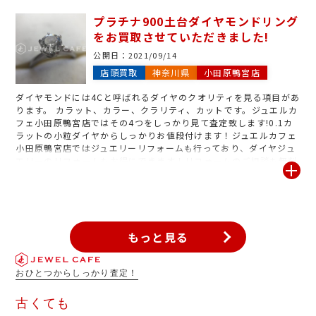
に響いて来るものは、カラーとクラリティです。もちろんどれも大
プラチナ900土台ダイヤモンドリング
事ですが、カラーグレードの低い黄ばんだダイヤや透明度が少なく
をお買取させていただきました!
インクルージョン(内包物)があるダイヤは希少価値が下がってしま
い査定額にも大きく影響してしまいます。その為、昔ながらの立爪
公開日：
2021/09/14
リングや使わなくなってしまったダイヤジュエリーはなるべくお早
店頭買取
神奈川県
小田原鴨宮店
めにお持ち頂くことをおススメ致します！査定はいつでも無料で行
っておりますので、使わないお品物や気になるお品物御座いました
ダイヤモンドには4Cと呼ばれるダイヤのクオリティを見る項目があ
ら是非ジュエルカフェ小田原鴨宮店の無料査定をご利用下さいま
ります。 カラット、カラー、クラリティ、カットです。ジュエルカ
せ！
フェ小田原鴨宮店ではその4つをしっかり見て査定致します!0.1カ
ラットの小粒ダイヤからしっかりお値段付けます！ジュエルカフェ
小田原鴨宮店ではジュエリーリフォームも行っており、ダイヤジュ
エリーのリフォームもお得にできます！リフォームのご相談も無料
で承っております。
もっと見る
おひとつからしっかり査定！
古くても