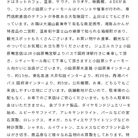
ドはネットカフェ、温泉、サウナ、カラオケ、映画館、４DXがあ
り、フレスポ小田原シティーモールはイベントや催事が行われ、専
門店飲食店のテナントが多数ある大型施設で、土日はとてもにぎわ
っています。お隣は大雄山最乗寺で有名な南足柄市、湘南みかんが
特産品の二宮町、温泉街や富士山の絶景で知られる箱根町があり、
観光スポットもたくさんございます。お買い物やお食事、観光など
のついでにお気軽にお立ち寄りくださいませ。 ジュエルカフェ小田
原鴨宮店はJR小田原鴨宮駅よりバスで国府津駅行きに乗車して頂
き、シティーモール南にて下車して頂きますと小田原シティーモー
ル向かいに当店がございます。小田原厚木道路 小田原東インターよ
り、約15分。東名高速 大井松田インターより、約30分。西湘バイ
パス 国府津インターより、約5分。公共機関、お車、どちらでもご
来店しやすい立地にございます。店舗敷地が広いので、駐車場の心
配もなく、お車でのご来店はご安心くださいませ。もちろん駐車料
金はいただきません。 金プラチナ製品、ダイヤモンドジュエリーを
始め、ルビーやサファイア、アレキサンドライト、パールなどの宝
石買取、ロレックス、オメガ、カルティエやブライトリングなどの
時計買取、シャネル、ルイヴィトン、エルメスなどのブランド品や
はがき切手、商品券など様々なお品物のお買取をしております。特