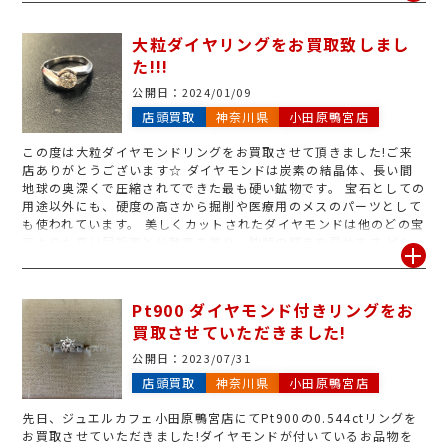
させていただきました。お客様も喜ばれており、私達スタッフも大
変嬉しく思います!ジュエルカフェ小田原鴨宮店ではリングの重さだ
大粒ダイヤリングをお買取致しまし
けではなく、付いているそのダイヤモンド・メレダイヤ・宝石・色
た!!!
石など大きさからその色味、カットや状態なども査定させていただ
き金額提示をしております。まずはお気軽に査定へお越し下さいま
公開日：
2024/01/09
せ!ジュエルカフェ小田原鴨宮店は査定、お見積りと無料で行ってお
店頭買取
神奈川県
小田原鴨宮店
りますので、この機会にぜひご利用下さいませ♪また、それぞれ鑑
定書・鑑別書などもお持ち下さると金額UPに繋がる場合もござい
この度は大粒ダイヤモンドリングをお買取させて頂きました!ご来
ます。お品物とぜひご一緒にご持参下さいね!皆様のご来店、ジュエ
店ありがとうございます☆ ダイヤモンドは炭素の結晶体、長い間
ルカフェ小田原鴨宮店にてお待ちしております!!
地球の奥深くで圧縮されてできた最も硬い鉱物です。 宝石としての
用途以外にも、硬度の高さから掘削や医療用のメスのパーツとして
も使われています。 美しくカットされたダイヤモンドは他のどの宝
石よりも高い屈折率と分散率を誇り、独特の輝きを見せます ピン
クやブルーなどのカラーダイヤモンドも流行していますが、基本的
には無色透明なものが評価されます。 そんなダイヤモンドですが、
何年も使っていないし、売れるものなら売ってみたいと思っていた
Pt900 ダイヤモンド付きリングをお
り、売り方がわからずケースにしまい込んでいるダイヤモンドジュ
買取させていただきました!
エリーはございませんか?条件の良い売り方や売り時がいつなの
か、気になりますよね。サイズが小さい、デザインが古い等でも
公開日：
2023/07/31
OK!傷や汚れがあり宝石がくすんでいる物、グレードが低いもので
店頭買取
神奈川県
小田原鴨宮店
もOK!! まずは一度ご相談下さい!無料査定・無料駐車場完備のジュ
エルカフェ小田原鴨宮店にてお待ちしております。
先日、ジュエルカフェ小田原鴨宮店にてPt900の0.544ctリングを
お買取させていただきました!ダイヤモンドが付いているお品物を