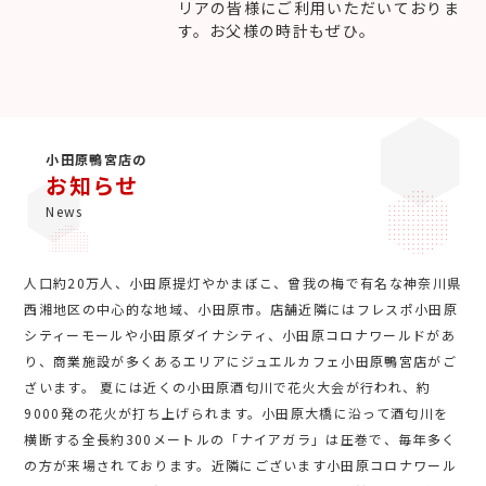
リアの皆様にご利用いただいておりま
す。お父様の時計もぜひ。
小田原鴨宮店の
お知らせ
News
人口約20万人、小田原提灯やかまぼこ、曾我の梅で有名な神奈川県
西湘地区の中心的な地域、小田原市。店舗近隣にはフレスポ小田原
シティーモールや小田原ダイナシティ、小田原コロナワールドがあ
り、商業施設が多くあるエリアにジュエルカフェ小田原鴨宮店がご
ざいます。 夏には近くの小田原酒匂川で花火大会が行われ、約
9000発の花火が打ち上げられます。小田原大橋に沿って酒匂川を
横断する全長約300メートルの「ナイアガラ」は圧巻で、毎年多く
の方が来場されております。近隣にございます小田原コロナワール