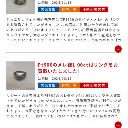
公開日：
2024/11/18
店頭買取
神奈川県
小田原鴨宮店
ジュエルカフェ小田原鴨宮店にてPt900のダイヤ・メレ付のリング
をお買取させていただきました!この度はご利用いただきまして誠
にありがとうございます♪ジュエルカフェ小田原鴨宮店では小さな
メレダイヤから大きいダイヤモンドまでしっかり細かく査定をさせ
ていただいております。ダイヤモンドには4Cというものがあり【カ
ラー・クラリティ・カラット・カット】と、それぞれ査定をさせて
いただいております!もちろん、そのデザイン性も加味してお値付
けさせていただきます!グレードによってお値付けする金額も変わっ
てまいります。またダイヤモンドなら鑑定書、宝石や色石なら鑑別
Pt900のメレ総1.00ct付リングをお
書もございますとお買取金額UPに繋がる場合がございます。ぜひ
買取いたしました!
ご自宅で保管されておりましたらお品物とご一緒にお持ち下さいま
せ!またジュエルカフェ小田原鴨宮店は無料でお見積り・査定を行っ
公開日：
2024/08/17
ております。まずはお気軽にご利用・ご来店下さいませ★
店頭買取
神奈川県
小田原鴨宮店
リピートのお客様よりPt900のメレダイヤ付1.00ctリングをお買取
させていただきました!ジュエルカフェ小田原鴨宮店をご利用いただ
きまして誠にありがとうございました☆またのご来店をお待ちして
おります。今回小さなメレダイヤがたくさん付いたリングのお買取
となりました。1粒はとても小さいですが細かく丁寧に装飾された
メレダイヤリングはキラキラと動くたびに綺麗に輝いておりまし
た!こちらのリングはそのデザイン性もしっかり加味してお値付け