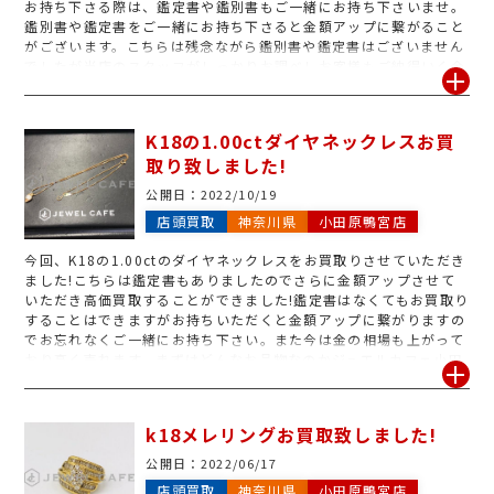
お持ち下さる際は、鑑定書や鑑別書もご一緒にお持ち下さいませ。
鑑別書や鑑定書をご一緒にお持ち下さると金額アップに繋がること
がございます。こちらは残念ながら鑑別書や鑑定書はございません
でしたが当店のスタッフがしっかりお調べしお客様もご納得いく金
額でお買取することができました。ジュエルカフェ小田原鴨宮店で
は0.1ctのダイヤモンドから金額を付けることができます。ダイヤ
モンドはジュエルカフェ小田原鴨宮店にお任せ下さいませ!何か気に
K18の1.00ctダイヤネックレスお買
なるお品物がございましたらぜひお持ち下さいませ! この度はジュ
取り致しました!
エルカフェ小田原鴨宮店にPt900 0.544ctリングをお売り下さり誠
にありがとうございます。断捨離とのことでお持ち下さいました。
公開日：
2022/10/19
買取価格相場は1/10から1/30と言われていますがお客様にご納得
店頭買取
神奈川県
小田原鴨宮店
いただける金額でお買取することができ大変嬉しく思います。近年
生前整理や、断捨離、ミニマリストが流行りお持ち込みが増えてお
今回、K18の1.00ctのダイヤネックレスをお買取りさせていただき
ります。ジュエルカフェ小田原鴨宮店では貴金属、ブランド品、ブ
ました!こちらは鑑定書もありましたのでさらに金額アップさせて
ランド時計、記念硬貨、商品券、テレカ、ハガキ、切手、お着物、
いただき高価買取することができました!鑑定書はなくてもお買取り
コスメ、お酒など幅広くお買取しております。まずはお見積りだけ
することはできますがお持ちいただくと金額アップに繋がりますの
でも大歓迎です。査定・お見積りは完全無料です。一点でもおまと
でお忘れなくご一緒にお持ち下さい。また今は金の相場も上がって
めのお持込みも大歓迎です。 ダイヤモンドは実験で確かめられてい
おり高く売れます。まずはどんなお品物なのかジュエルカフェ小田
る中では天然で最も硬いと言われています。光を透過し熱伝導が非
原鴨宮店へお持ち下さいませ!査定やお見積りは無料で行っておりま
常に高く熱を通しません。ところが衝撃に対しては弱くハンマーな
す。小田原シティーモールの目の前に当店があり、無料駐車場も完
どで叩くと割れてしまいます。ダイヤモンドの価値は4Cで決まりま
備しております。お買い物ついでにご来店下さるお客様も多くいら
す。大きさはもちろん大切ですが、輝きや色、透明度なども大切に
k18メレリングお買取致しました!
っしゃいます!店員は女性スタッフなので話しやすく入りやすいで
なってきます。4Cとはダイヤモンドの品質等を評価する基準として
す。ぜひお気軽にジュエルカフェ小田原鴨宮店をご利用下さいま
4Cという要素があり、カラーカラットクラリティカットの各要素の
公開日：
2022/06/17
せ!!
頭文字にCが付くことから「4C」と呼ばれています。ダイヤモンド
店頭買取
神奈川県
小田原鴨宮店