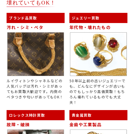
壊れていてもOK！
ブランド品買取
ジュエリー買取
汚れ・シミ・ベタ
年代物・壊れたもの
ルイヴィトンやシャネルなどの
50年以上前の古いジュエリーで
人気バッグは汚れ・シミがあっ
も、どんなにデザインが古いも
てもお買取大歓迎です。内側の
のでもしっかり高価買取！もち
ベタつきや匂いがあってもOK！
ろん壊れているものでも大丈
夫！
ロレックス時計買取
貴金属買取
故障・破損
金歯や工業製品