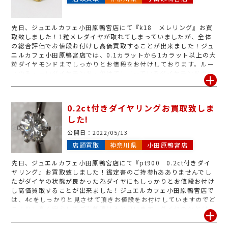
のお買取でしたら新品はもちろん古いお品物や汚れているお品物ど
んなものでも丁寧に査定いたします。
先日、ジュエルカフェ小田原鴨宮店にて『k18 メレリング』お買
取致しました！1粒メレダイヤが取れてしまっていましたが、全体
の総合評価でお値段お付けし高価買取することが出来ました！ジュ
エルカフェ小田原鴨宮店では、0.1カラットから1カラット以上の大
粒ダイヤモンドまでしっかりとお値段をお付けしております。ルー
スのみ・古いダイヤモンド・欠けてしまっているダイヤモンドのお
買取も行っておりますので、気になるお品物御座いましたら、是非
ジュエルカフェ小田原鴨宮店までお持ち下さいませ◎鑑定書のない
お品物でもお買取可能ですが、鑑定書と一緒にご持参頂ければダイ
0.2ct付きダイヤリングお買取致しま
ヤの状態を確認させて頂く上で信頼が上がり査定額upにも繋がり
した!
ますので、ご自宅にある方は忘れずにご持参下さい！査定のみ大歓
迎です！
公開日：
2022/05/13
店頭買取
神奈川県
小田原鴨宮店
先日、ジュエルカフェ小田原鴨宮店にて『pt900 0.2ct付きダイ
ヤリング』お買取致しました！鑑定書のご持参hあありませんでし
たがダイヤの状態が良かった為ダイヤにもしっかりとお値段お付け
し高価買取することが出来ました！ジュエルカフェ小田原鴨宮店で
は、4cをしっかりと見させて頂きお値段をお付けしていますのでど
こよりも高く安心してご売却頂けると思います。ダイヤの4cとは、
カット(Cut)・カラー(color)・カラット(Carat)・クラリティ
(Clarity)の頭文字を取って4cと呼ばれております。4cの中で査定