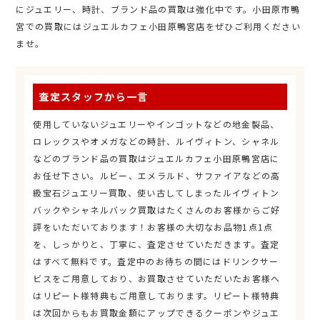
にジュエリー、時計、ブランド品の買取は強化中です。小田原市鴨
宮での買取にはジュエルカフェ小田原鴨宮店をぜひご利用ください
ませ。
査定スタッフから一言
使用していないジュエリーやインゴットなどの地金製品、
ロレックスやオメガなどの時計、ルイヴィトン、シャネル
などのブランド品の買取はジュエルカフェ小田原鴨宮店に
お任せ下さい。ルビー、エメラルド、サファイアなどの高
級宝石ジュエリー買取、使い古してしまったルイヴィトン
バックやシャネルバック買取はたくさんのお客様からご好
評をいただいております！お客様の大切なお品物1点1点
を、しっかりと、丁寧に、査定させていただきます。査定
はすべて無料です。査定中のお待ちの間にはドリンクサー
ビスをご用意しており、お買取させていただいたお客様へ
はリピート様特典もご用意しております。リピート様特典
は次回からもお買取金額にアップできるクーポンやジュエ