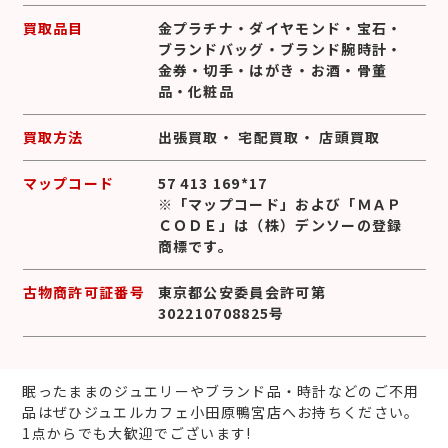
買取品目
金プラチナ
・
ダイヤモンド
・
宝石
・
ブランドバッグ
・
ブランド腕時計
・
金券
・
切手
・
はがき
・
お酒
・
骨董
品
・
化粧品
買取方法
出張買取
・
宅配買取
・
店頭買取
マップコード
57 413 169*17
※「マップコード」および「ＭＡＰ
ＣＯＤＥ」は（株）デンソーの登録
商標です。
古物商許可証番号
東京都公安委員会許可第
302210708825号
眠ったままのジュエリーやブランド品・時計などのご不用
品はぜひジュエルカフェ小田原鴨宮店へお持ちください。
1点からでも大歓迎でございます!