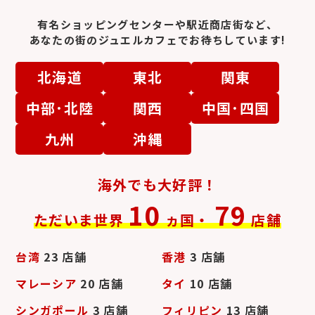
有名ショッピングセンターや駅近商店街など、
レーザードリル処理ダ
曇っているダイヤ
あなたの街のジュエルカフェでお待ちしています!
イヤ
北海道
東北
関東
中部･北陸
関西
中国･四国
九州
沖縄
海外でも大好評！
ダイヤモンドネックレ
ダイヤモンドリング
ス
10
79
ただいま世界
ヵ国・
店舗
台湾
23 店舗
香港
3 店舗
マレーシア
20 店舗
タイ
10 店舗
シンガポール
3 店舗
フィリピン
13 店舗