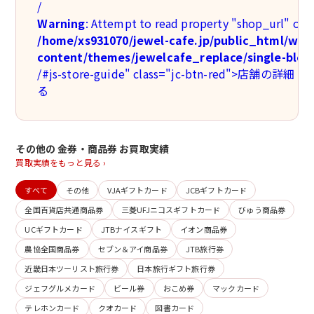
/
Warning
: Attempt to read property "shop_url" on n
/home/xs931070/jewel-cafe.jp/public_html/wp-
content/themes/jewelcafe_replace/single-blog
/#js-store-guide" class="jc-btn-red">店舗の詳
る
その他の 金券・商品券 お買取実績
買取実績をもっと見る ›
すべて
その他
VJAギフトカード
JCBギフトカード
全国百貨店共通商品券
三菱UFJニコスギフトカード
びゅう商品券
UCギフトカード
JTBナイスギフト
イオン商品券
農協全国商品券
セブン＆アイ商品券
JTB旅行券
近畿日本ツーリスト旅行券
日本旅行ギフト旅行券
ジェフグルメカード
ビール券
おこめ券
マックカード
テレホンカード
クオカード
図書カード