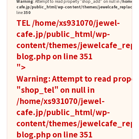
Warning
: Attempt to read property "shop_add" on null in
/home/xs
cafe.jp/public_html/wp-content/themes/jewelcafe_replace/s
line
350
TEL
/home/xs931070/jewel-
cafe.jp/public_html/wp-
content/themes/jewelcafe_repla
blog.php on line
351
">
Warning
: Attempt to read prope
"shop_tel" on null in
/home/xs931070/jewel-
cafe.jp/public_html/wp-
content/themes/jewelcafe_repla
blog.php
on line
351