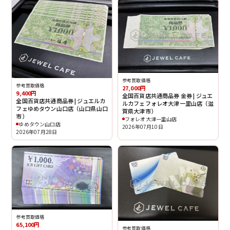
参考買取価格
参考買取価格
27,000円
9,400円
全国百貨店共通商品券 金券 | ジュエ
全国百貨店共通商品券 | ジュエルカ
ルカフェフォレオ大津一里山店（滋
フェゆめタウン山口店（山口県山口
賀県大津市）
市）
フォレオ大津一里山店
ゆめタウン山口店
2026年07月10日
2026年07月28日
参考買取価格
65,100円
参考買取価格