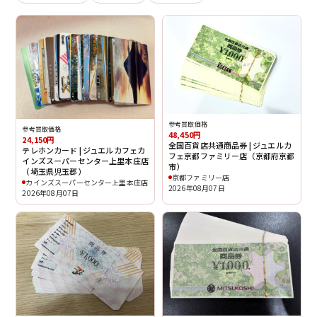
参考買取価格
参考買取価格
48,450円
24,150円
全国百貨店共通商品券 | ジュエルカ
テレホンカード | ジュエルカフェカ
フェ京都ファミリー店（京都府京都
インズスーパーセンター上里本庄店
市）
（埼玉県児玉郡）
京都ファミリー店
カインズスーパーセンター上里本庄店
2026年08月07日
2026年08月07日