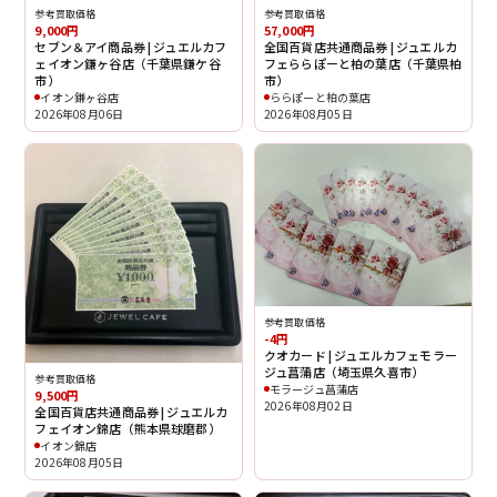
参考買取価格
参考買取価格
9,000円
57,000円
セブン＆アイ商品券 | ジュエルカフ
全国百貨店共通商品券 | ジュエルカ
ェイオン鎌ヶ谷店（千葉県鎌ケ谷
フェららぽーと柏の葉店（千葉県柏
市）
市）
イオン鎌ヶ谷店
ららぽーと柏の葉店
2026年08月06日
2026年08月05日
参考買取価格
-4円
クオカード | ジュエルカフェモラー
ジュ菖蒲店（埼玉県久喜市）
参考買取価格
モラージュ菖蒲店
9,500円
2026年08月02日
全国百貨店共通商品券 | ジュエルカ
フェイオン錦店（熊本県球磨郡）
イオン錦店
2026年08月05日