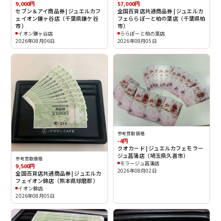
9,000円
57,000円
セブン＆アイ商品券 | ジュエルカフ
全国百貨店共通商品券 | ジュエルカ
ェイオン鎌ヶ谷店（千葉県鎌ケ谷
フェららぽーと柏の葉店（千葉県柏
市）
市）
イオン鎌ヶ谷店
ららぽーと柏の葉店
2026年08月06日
2026年08月05日
参考買取価格
-4円
クオカード | ジュエルカフェモラー
ジュ菖蒲店（埼玉県久喜市）
参考買取価格
モラージュ菖蒲店
9,500円
2026年08月02日
全国百貨店共通商品券 | ジュエルカ
フェイオン錦店（熊本県球磨郡）
イオン錦店
2026年08月05日