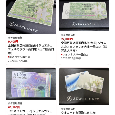
参考買取価格
参考買取価格
27,000円
9,400円
全国百貨店共通商品券 金券 | ジュエ
全国百貨店共通商品券 | ジュエルカ
ルカフェフォレオ大津一里山店（滋
フェゆめタウン山口店（山口県山口
賀県大津市）
市）
フォレオ大津一里山店
ゆめタウン山口店
2026年07月10日
2026年07月28日
参考買取価格
65,100円
参考買取価格
JCBギフトカード | ジュエルカフェ
クオカードお買取しました!
フジ南岩国店（山口県岩国市）