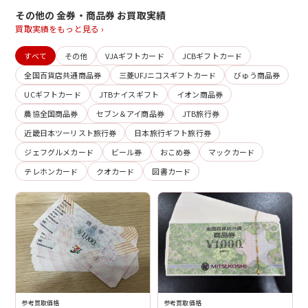
その他の 金券・商品券 お買取実績
買取実績をもっと見る ›
すべて
その他
VJAギフトカード
JCBギフトカード
全国百貨店共通商品券
三菱UFJニコスギフトカード
びゅう商品券
UCギフトカード
JTBナイスギフト
イオン商品券
農協全国商品券
セブン＆アイ商品券
JTB旅行券
近畿日本ツーリスト旅行券
日本旅行ギフト旅行券
ジェフグルメカード
ビール券
おこめ券
マックカード
テレホンカード
クオカード
図書カード
参考買取価格
参考買取価格