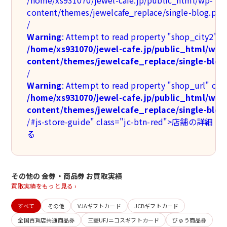
/home/xs931070/jewel-cafe.jp/public_html/wp-
content/themes/jewelcafe_replace/single-blog.php
/
Warning
: Attempt to read property "shop_city2" on
/home/xs931070/jewel-cafe.jp/public_html/wp-
content/themes/jewelcafe_replace/single-blog
/
Warning
: Attempt to read property "shop_url" on n
/home/xs931070/jewel-cafe.jp/public_html/wp-
content/themes/jewelcafe_replace/single-blog
/#js-store-guide" class="jc-btn-red">店舗の詳
る
その他の 金券・商品券 お買取実績
買取実績をもっと見る ›
すべて
その他
VJAギフトカード
JCBギフトカード
全国百貨店共通商品券
三菱UFJニコスギフトカード
びゅう商品券