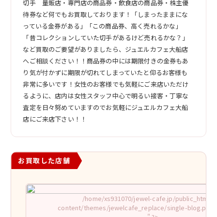
切手 量販店・専門店の商品券・飲食店の商品券・株主優
待券など何でもお買取しております！「しまったままにな
っている金券がある」「この商品券、高く売れるかな」
「昔コレクションしていた切手があるけど売れるかな？」
など買取のご要望がありましたら、ジュエルカフェ大船店
へご相談ください！！商品券の中には期限付きの金券もあ
り気が付かずに期限が切れてしまっていたと仰るお客様も
非常に多いです！女性のお客様でも気軽にご来店いただけ
るように、店内は女性スタッフ中心で明るい接客・丁寧な
査定を日々努めていますのでお気軽にジュエルカフェ大船
店にご来店下さい！！
お買取した店舗
/home/xs931070/jewel-cafe.jp/public_html/w
content/themes/jewelcafe_replace/single-blog.php o
" ?>