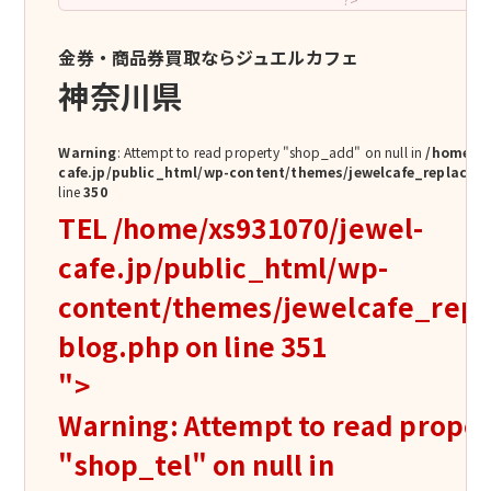
金券・商品券買取ならジュエルカフェ
神奈川県
Warning
: Attempt to read property "shop_add" on null in
/home/xs
cafe.jp/public_html/wp-content/themes/jewelcafe_replace/s
line
350
TEL
/home/xs931070/jewel-
cafe.jp/public_html/wp-
content/themes/jewelcafe_repla
blog.php on line
351
">
Warning
: Attempt to read prope
"shop_tel" on null in