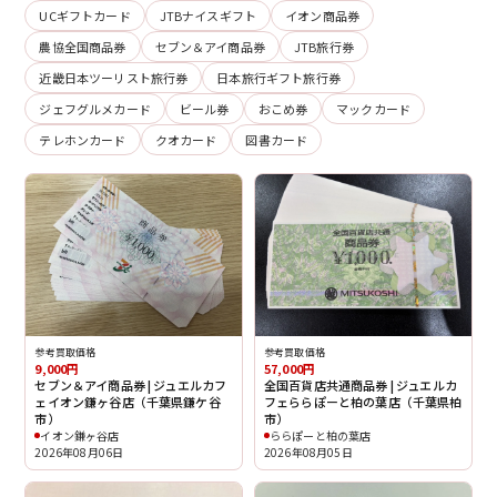
UCギフトカード
JTBナイスギフト
イオン商品券
農協全国商品券
セブン＆アイ商品券
JTB旅行券
近畿日本ツーリスト旅行券
日本旅行ギフト旅行券
ジェフグルメカード
ビール券
おこめ券
マックカード
テレホンカード
クオカード
図書カード
参考買取価格
参考買取価格
9,000円
57,000円
セブン＆アイ商品券 | ジュエルカフ
全国百貨店共通商品券 | ジュエルカ
ェイオン鎌ヶ谷店（千葉県鎌ケ谷
フェららぽーと柏の葉店（千葉県柏
市）
市）
イオン鎌ヶ谷店
ららぽーと柏の葉店
2026年08月06日
2026年08月05日