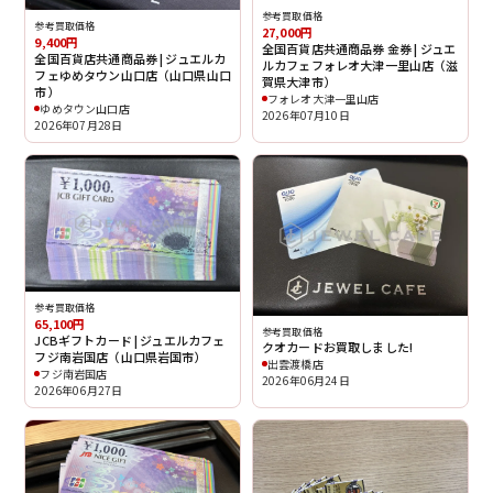
参考買取価格
参考買取価格
27,000円
9,400円
全国百貨店共通商品券 金券 | ジュエ
全国百貨店共通商品券 | ジュエルカ
ルカフェフォレオ大津一里山店（滋
フェゆめタウン山口店（山口県山口
賀県大津市）
市）
フォレオ大津一里山店
ゆめタウン山口店
2026年07月10日
2026年07月28日
参考買取価格
65,100円
参考買取価格
JCBギフトカード | ジュエルカフェ
クオカードお買取しました!
フジ南岩国店（山口県岩国市）
出雲渡橋店
フジ南岩国店
2026年06月24日
2026年06月27日