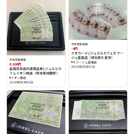
参考買取価格
-4円
クオカード | ジュエルカフェモラー
ジュ菖蒲店（埼玉県久喜市）
参考買取価格
モラージュ菖蒲店
9,500円
2026年08月02日
全国百貨店共通商品券 | ジュエルカ
フェイオン錦店（熊本県球磨郡）
イオン錦店
2026年08月05日