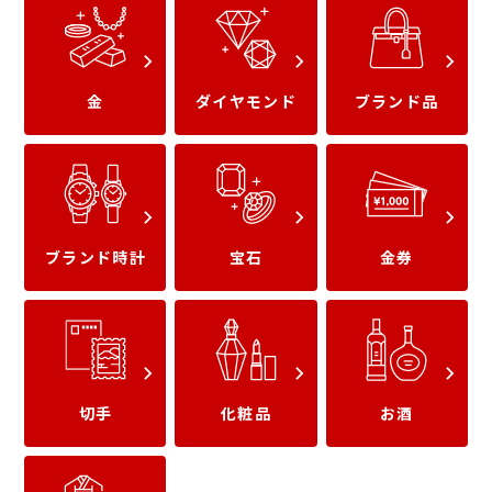
金
ダイヤモンド
ブランド品
真珠
翡翠
ブランド時計
宝石
金券
赤珊瑚
アレキサンドライト
切手
化粧品
お酒