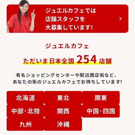
アクアマリン
トルマリン
ジュエルカフェでは
店舗スタッフを
大募集しています!
ジュエルカフェ
254
ただいま日本全国
店舗
ペリドット
アメシスト
有名ショッピングセンターや駅近商店街など、
あなたの街のジュエルカフェでお待ちしています!
北海道
東北
関東
中部･北陸
関西
中国･四国
ラピスラズリ
九州
沖縄