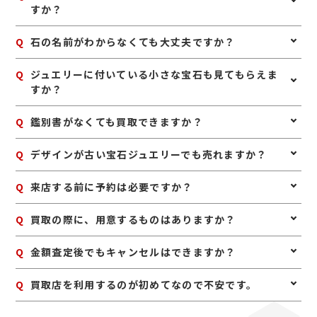
にお持ちいただくのがおすすめです。また、ジュエリー
すか？
ンター内 ●山梨交通バス 「韮崎駅バス停」下車 徒歩3
として保管されている場合は、枠や地金も含めて査定で
分 ※韮崎駅前広場を通り抜けて階段を降りると、正面に
きることがあります。ご自身で磨いたり手を加えたりせ
「ライフガーデンにらさき」が見えます。 《お車でお越
A
はい、査定可能です。ルビー、サファイア、エメラルド
Q
石の名前がわからなくても大丈夫ですか？
ず、購入時に近い状態でお持ちいただくと安心です。
しの場合》 中央自動車道「韮崎インターチェンジ」より
などの宝石は、種類だけでなく色味や透明感、大きさ、
韮崎市街方面へ（山梨県道27号韮崎昇仙峡線をJR韮崎
状態などを見て査定いたします。
A
駅方面へ走行）車で10分。
はい、大丈夫です。ご自身で宝石の種類がわからなくて
Q
ジュエリーに付いている小さな宝石も見てもらえま
も問題ありません。お持ち込みいただければ、確認しな
すか？
がら査定いたします。
A
はい、ジュエリー全体として査定いたします。中央の石
Q
鑑別書がなくても買取できますか？
だけでなく、脇石や地金部分も含めて総合的に評価いた
します。
A
はい、鑑別書がなくても査定は可能です。鑑別書がある
Q
デザインが古い宝石ジュエリーでも売れますか？
場合は参考になりますが、なくてもお品物そのものを確
認して査定いたします。
A
はい、古いデザインでも宝石や素材に価値があれば査定
Q
来店する前に予約は必要ですか？
できます。譲り受けたジュエリーや長年使っていないお
品物もお気軽にご相談ください。
A
予約は必要ありませんのでいつでもお越しいただけます
Q
買取の際に、用意するものはありますか？
が、混み合っている場合は査定をお待たせする場合もご
ざいますので、事前にお電話にて来店予約をいただけま
A
はい。身分証明書(運転免許証、マイナンバーカード、
Q
金額査定後でもキャンセルはできますか？
すとスムーズにご案内できます。
パスポート等)をご用意してください。店舗にてコピー
を取らせていただきますので、必ずお持ちください。
A
お値段にご満足いただけない場合は、もちろんキャンセ
Q
買取店を利用するのが初めてなので不安です。
ル可能です。手数料等も一切かかりませんのでご安心く
ださい。
A
初めての買取店にジュエルカフェをご検討いただきあり