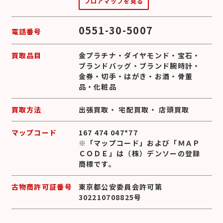
フロアマップを見る
0551-30-5007
電話番号
買取品目
金プラチナ
・
ダイヤモンド
・
宝石
・
ブランドバッグ
・
ブランド腕時計
・
金券
・
切手
・
はがき
・
お酒
・
骨董
品
・
化粧品
買取方法
出張買取
・
宅配買取
・
店頭買取
マップコード
167 474 047*77
※「マップコード」および「ＭＡＰ
ＣＯＤＥ」は（株）デンソーの登録
商標です。
古物商許可証番号
東京都公安委員会許可第
302210708825号