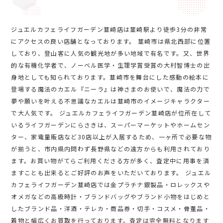
ジュエルカフェライフガーデン韮崎店は韮崎駅より徒歩3分の非常
にアクセスの良い店舗となっております。 韮崎市は県北西部に位置
しており、登山客に人気の観光地が多い地域で有名です。又、世界
的な有機化学者で、ノーベル医学・生理学賞受賞の大村智博士の出
身地としても知られております。韮崎市を舞台にした感動の絵本に
登場する魔法のカエル『ニーラ』は神さまのお使いで、魔法の力で
夢や願いを叶える不思議なカエルは韮崎市のイメージキャラクター
で大人気です。 ジュエルカフェライフガーデン韮崎店が位所在して
いるライフガーデンにらさきは、スーパーマーケットやホームセン
ター、家電量販店など30店以上が入居するため、一ヶ所で必要な物
が揃うと、市内県内問わず長野県などの遠方からも利用されており
ます。お買い物がてらご利用くださる方が多く、査定中に用事を済
ますことも出来るとご好評のお声をいただいております。 ジュエル
カフェライフガーデン韮崎店では金プラチナ銀製品・ロレックスや
オメガなどの高級時計・ブランドバッグやブランド小物をはじめと
したブランド品・洋酒・テレカ・商品券・切手・コスメ・骨董品・
着物と幅広くお買取を行っております。査定は完全無料となります