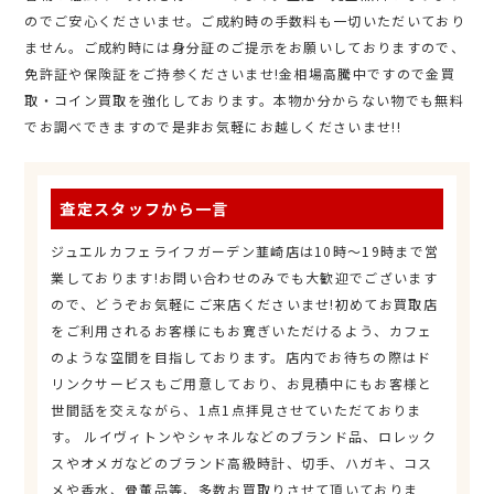
のでご安心くださいませ。ご成約時の手数料も一切いただいており
ません。ご成約時には身分証のご提示をお願いしておりますので、
免許証や保険証をご持参くださいませ!金相場高騰中ですので金買
取・コイン買取を強化しております。本物か分からない物でも無料
でお調べできますので是非お気軽にお越しくださいませ!!
査定スタッフから一言
ジュエルカフェライフガーデン韮崎店は10時～19時まで営
業しております!お問い合わせのみでも大歓迎でございます
ので、どうぞお気軽にご来店くださいませ!初めてお買取店
をご利用されるお客様にもお寛ぎいただけるよう、カフェ
のような空間を目指しております。店内でお待ちの際はド
リンクサービスもご用意しており、お見積中にもお客様と
世間話を交えながら、1点1点拝見させていただておりま
す。 ルイヴィトンやシャネルなどのブランド品、ロレック
スやオメガなどのブランド高級時計、切手、ハガキ、コス
メや香水、骨董品等、多数お買取りさせて頂いておりま