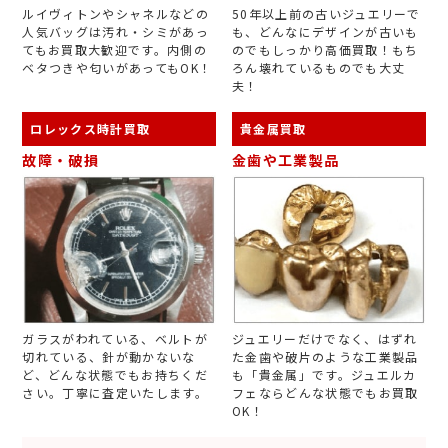
ルイヴィトンやシャネルなどの
50年以上前の古いジュエリーで
人気バッグは汚れ・シミがあっ
も、どんなにデザインが古いも
てもお買取大歓迎です。内側の
のでもしっかり高価買取！もち
ベタつきや匂いがあってもOK！
ろん壊れているものでも大丈
夫！
ロレックス時計買取
貴金属買取
故障・破損
金歯や工業製品
ガラスがわれている、ベルトが
ジュエリーだけでなく、はずれ
切れている、針が動かないな
た金歯や破片のような工業製品
ど、どんな状態でもお持ちくだ
も「貴金属」です。ジュエルカ
さい。丁寧に査定いたします。
フェならどんな状態でもお買取
OK！