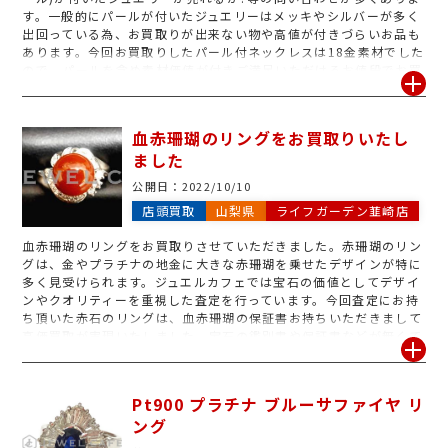
す。一般的にパールが付いたジュエリーはメッキやシルバーが多く
出回っている為、お買取りが出来ない物や高値が付きづらいお品も
あります。今回お買取りしたパール付ネックレスは18金素材でした
ので、パールを含め素材価値が付きご満足いただけるお値段でお買
取させていただきました。ジュエルカフェではデザインや素材等で
しっかりと査定させていただきます。パールは経年劣化の影響が出
やすい素材なので、使わないジュエリーをお持ちでしたら金が高騰
血赤珊瑚のリングをお買取りいたし
している今が手放されるのに良いタイミングです。是非一度ジュエ
ました
ルカフェライフガーデン韮崎店で無料査定をお試しください。
公開日：
2022/10/10
店頭買取
山梨県
ライフガーデン韮崎店
血赤珊瑚のリングをお買取りさせていただきました。赤珊瑚のリン
グは、金やプラチナの地金に大きな赤珊瑚を乗せたデザインが特に
多く見受けられます。ジュエルカフェでは宝石の価値としてデザイ
ンやクオリティーを重視した査定を行っています。今回査定にお持
ち頂いた赤石のリングは、血赤珊瑚の保証書お持ちいただきまして
高価買取が実現いたしました。宝石の鑑別書や保証書などが無くて
も大丈夫ですが、もしありましたら高評価に繋がりますので、一緒
にお持ち下さい。古いデザインや価値があるのかわからない、とい
う赤珊瑚のジュエリーもジュエルカフェにお任せ下さい(石の状態に
Pt900 プラチナ ブルーサファイヤ リ
よってはお値段がつかない場合もございます)。
ング