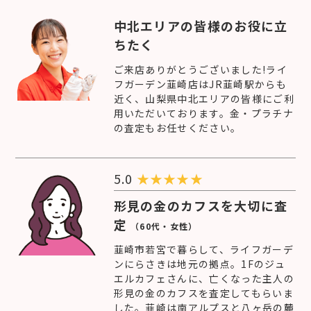
中北エリアの皆様のお役に立
ちたく
ご来店ありがとうございました!ライ
フガーデン韮崎店はJR韮崎駅からも
近く、山梨県中北エリアの皆様にご利
用いただいております。金・プラチナ
の査定もお任せください。
5.0
★
★
★
★
★
形見の金のカフスを大切に査
定
（60代・女性）
韮崎市若宮で暮らして、ライフガーデ
ンにらさきは地元の拠点。1Fのジュ
エルカフェさんに、亡くなった主人の
形見の金のカフスを査定してもらいま
した。韮崎は南アルプスと八ヶ岳の麓