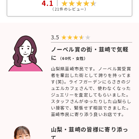
4.1
（
21
件のレビュー）
3.5
★
★
★
★
ノーベル賞の街・韮崎で気軽
に
（60代・女性）
山梨県韮崎市民です。ノーベル賞受賞
者を輩出した街として誇りを持ってま
す(笑)。ライフガーデンにらさきのジ
ュエルカフェさんで、使わなくなった
ジュエリーを査定してもらいました。
スタッフさんがゆったりした山梨らし
い接客で、緊張せず相談できました。
韮崎市民に寄り添う良いお店です。
山梨・韮崎の皆様に寄り添っ
て