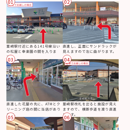
01
02
韮崎駅付近にある141号線沿い
直進し、正面にサンドラックが
の松屋と幸楽園の間を入りま
見えますので左に曲がります。
す。
03
04
直進した花屋の先に、ATMとク
韮崎駅改札を出ると施設が見え
リーニング店の間に当店があり
ますので、横断歩道を渡り直進
ます。
します。
05
06