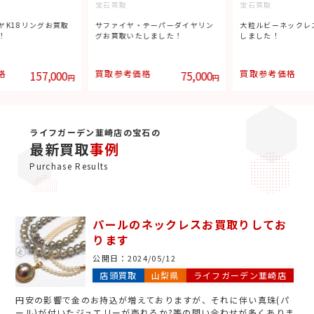
宝石買取
宝石買取
ヤK18リングお買取
サファイヤ・テーパーダイヤリン
大粒ルビーネックレ
！
グお買取いたしました！
しました！
格
157,000
買取参考価格
75,000
買取参考価格
円
円
ライフガーデン韮崎店の宝石の
最新買取
事例
Purchase Results
パールのネックレスお買取りしてお
ります
公開日：
2024/05/12
店頭買取
山梨県
ライフガーデン韮崎店
円安の影響で金のお持込が増えておりますが、それに伴い真珠(パ
ール)が付いたジュエリーが売れるか?等の問い合わせが多くありま