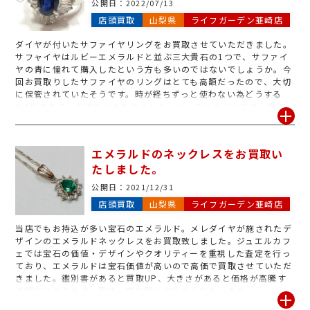
公開日：
2022/07/13
店頭買取
山梨県
ライフガーデン韮崎店
ダイヤが付いたサファイヤリングをお買取させていただきました。
サフャイヤはルビーエメラルドと並ぶ三大貴石の1つで、サファイ
ヤの青に憧れて購入したという方も多いのではないでしょうか。今
回お買取りしたサファイヤのリングはとても高額だったので、大切
に保管されていたそうです。時が経ちずっと使わない為どうする
か?悩まれて、お持ちいただきました。ジュエルカフェでは、宝石
の価値やデザイン性、クオリティー等を重視した査定を行っており
ます。鑑別書は紛失したようでお持ちでありませんでしたが、状態
とデザイン性で高評価となり高価買取が実現いたしました。
エメラルドのネックレスをお買取い
たしました。
公開日：
2021/12/31
店頭買取
山梨県
ライフガーデン韮崎店
当店でもお持込が多い宝石のエメラルド。メレダイヤが施されたデ
ザインのエメラルドネックレスをお買取致しました。ジュエルカフ
ェでは宝石の価値・デザインやクオリティーを重視した査定を行っ
ており、エメラルドは宝石価値が高いので高価で買取させていただ
きました。鑑別書があると買取UP、大きさがあると価格が高騰す
る傾向にあります。是非一度お問い合わせくださいませ。