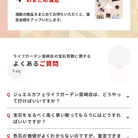
複数の商品をまとめてお持ちいただくと、査
定金額をアップいたします。
ライフガーデン韮崎店の宝石買取に関する
よくある
ご質問
Faq
Q
ジュエルカフェライフガーデン韮崎店は、どうやっ
て行けばいいですか？
A
《電車でお越しの場合》 JR線中央本線「韮崎駅」下車
Q
宝石をなるべく高く買い取ってもらうにはどうすれ
で徒歩3分、改札を出て直進し階段を降りると、正面に
ばいいですか？
「ライフガーデンにらさき」が見えます。 《バスでお越
しの場合》 ●韮崎市民バス 「ライフガーデンにらさき
A
宝石は、鑑別書や鑑定書、購入時の付属品があれば一緒
Q
色石の価値がよくわからないのですが、査定できま
バス停」下車 ※ライフガーデンにらさきショッピングセ