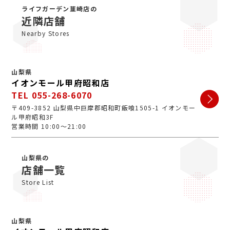
がとうございます。ジュエルカフェは女性スタッフが中
ライフガーデン韮崎店の
心で、丁寧な接客・明るいお店・手数料完全無料の手軽
近隣店舗
さで多くのお客様にご利用いただいています。ぜひ安心
Nearby Stores
してお越しくださいませ。
山梨県
イオンモール甲府昭和店
TEL 055-268-6070
〒409-3852 山梨県中巨摩郡昭和町飯喰1505-1 イオンモー
ル甲府昭和3F
営業時間 10:00～21:00
山梨県の
店舗一覧
Store List
山梨県