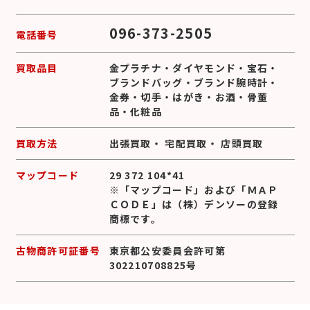
096-373-2505
電話番号
買取品目
金プラチナ
・
ダイヤモンド
・
宝石
・
ブランドバッグ
・
ブランド腕時計
・
金券
・
切手
・
はがき
・
お酒
・
骨董
品
・
化粧品
買取方法
出張買取
・
宅配買取
・
店頭買取
マップコード
29 372 104*41
※「マップコード」および「ＭＡＰ
ＣＯＤＥ」は（株）デンソーの登録
商標です。
古物商許可証番号
東京都公安委員会許可第
302210708825号