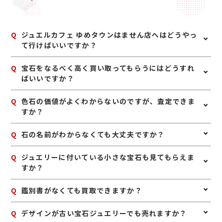
Q
ジュエルカフェ ゆめタウンはません店へはどうやっ
て行けばいいですか？
A
JR肥後線南熊本駅から車で約10分。国道266号熊本浜
Q
宝石をなるべく高く買い取ってもらうにはどうすれ
線バイパスと国道57号線東バイパス沿いに立地していま
ばいいですか？
す。熊本中央病院の目の前にゆめタウンはませんがあり
ます。ジュエルカフェは、正面入り口から真っ直ぐ進ん
A
宝石は、鑑別書や鑑定書、購入時の付属品があれば一緒
Q
色石の価値がよくわからないのですが、査定できま
だ先にあるエスカレーターで2階へ上がり、下りたら右
にお持ちいただくのがおすすめです。また、ジュエリー
すか？
方向の婦人服売り場を左へ曲がり、そのまま真っ直ぐ進
として保管されている場合は、枠や地金も含めて査定で
んで右側です。
きることがあります。ご自身で磨いたり手を加えたりせ
A
はい、査定可能です。ルビー、サファイア、エメラルド
Q
石の名前がわからなくても大丈夫ですか？
ず、購入時に近い状態でお持ちいただくと安心です。
などの宝石は、種類だけでなく色味や透明感、大きさ、
状態などを見て査定いたします。
A
はい、大丈夫です。ご自身で宝石の種類がわからなくて
Q
ジュエリーに付いている小さな宝石も見てもらえま
も問題ありません。お持ち込みいただければ、確認しな
すか？
がら査定いたします。
A
はい、ジュエリー全体として査定いたします。中央の石
Q
鑑別書がなくても買取できますか？
だけでなく、脇石や地金部分も含めて総合的に評価いた
します。
A
はい、鑑別書がなくても査定は可能です。鑑別書がある
Q
デザインが古い宝石ジュエリーでも売れますか？
場合は参考になりますが、なくてもお品物そのものを確