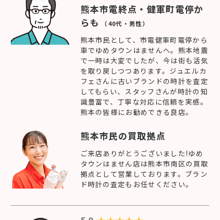
熊本市電終点・健軍町電停か
らも
（40代・男性）
熊本市民として、市電健軍町電停から
車でゆめタウンはませんへ。熊本地震
で一時は大変でしたが、今は街も活気
を取り戻しつつあります。ジュエルカ
フェさんに古いブランドの時計を査定
してもらい、スタッフさんが時計の知
識豊富で、丁寧な対応に信頼を実感。
熊本の皆様にお勧めできる良店。
熊本市民の買取拠点
ご来店ありがとうございました!ゆめ
タウンはません店は熊本市南区の買取
拠点として営業しております。ブラン
ド時計の査定もお任せください。
5.0
★
★
★
★
★