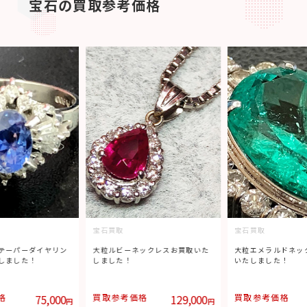
宝石の買取参考価格
宝石買取
宝石買取
テーパーダイヤリン
大粒ルビーネックレスお買取いた
大粒エメラルドネッ
しました！
しました！
いたしました！
格
75,000
買取参考価格
129,000
買取参考価格
円
円