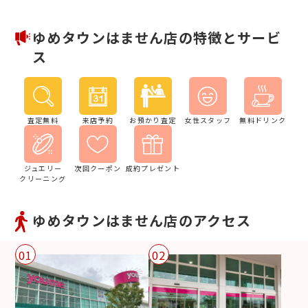
ゆめタウンはません店の特徴とサービ
ス
査定無料
来店予約
お預かり査定
女性スタッフ
無料ドリンク
ジュエリー
次回クーポン
成約プレゼント
クリーニング
ゆめタウンはません店のアクセス
01
02