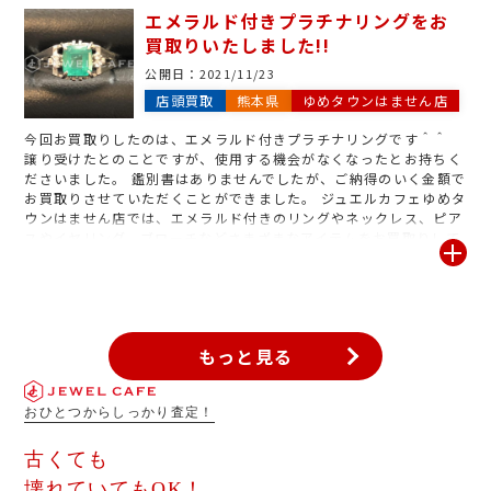
一緒にお持ちくださると、査定のポイントとなり高価お買取りにも
エメラルド付きプラチナリングをお
繋がります！！ 真珠（パール）は劣化も早いので、そのままにせ
買取りいたしました!!
ずお早めにジュエルカフェゆめタウンはません店にご相談ください
ませ。
公開日：
2021/11/23
店頭買取
熊本県
ゆめタウンはません店
今回お買取りしたのは、エメラルド付きプラチナリングです＾＾
譲り受けたとのことですが、使用する機会がなくなったとお持ちく
ださいました。 鑑別書はありませんでしたが、ご納得のいく金額で
お買取りさせていただくことができました。 ジュエルカフェゆめタ
ウンはません店では、エメラルド付きのリングやネックレス、ピア
スやイヤリング、ブローチなどさまざまなアイテムをお買取りして
おります。 また、鑑別書や鑑定書がないエメラルド・ダイヤモン
ド・ルビー・サファイアなどの宝石ジュエリーの買取強化中です。
お気軽にジュエルカフェゆめタウンはません店をご利用くださいま
せ。
もっと見る
おひとつからしっかり査定！
古くても
壊れていてもOK！