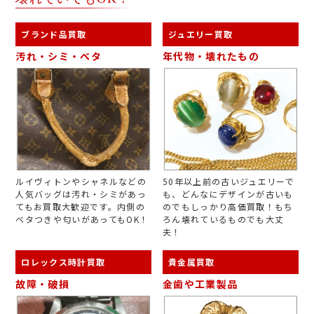
ブランド品買取
ジュエリー買取
汚れ・シミ・ベタ
年代物・壊れたもの
ルイヴィトンやシャネルなどの
50年以上前の古いジュエリーで
人気バッグは汚れ・シミがあっ
も、どんなにデザインが古いも
てもお買取大歓迎です。内側の
のでもしっかり高価買取！もち
ベタつきや匂いがあってもOK！
ろん壊れているものでも大丈
夫！
ロレックス時計買取
貴金属買取
故障・破損
金歯や工業製品