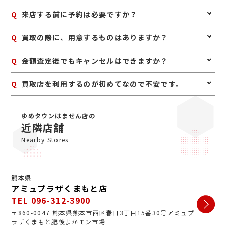
認して査定いたします。
A
はい、古いデザインでも宝石や素材に価値があれば査定
Q
来店する前に予約は必要ですか？
できます。譲り受けたジュエリーや長年使っていないお
品物もお気軽にご相談ください。
A
予約は必要ありませんのでいつでもお越しいただけます
Q
買取の際に、用意するものはありますか？
が、混み合っている場合は査定をお待たせする場合もご
ざいますので、事前にお電話にて来店予約をいただけま
A
はい。身分証明書(運転免許証、マイナンバーカード、
Q
金額査定後でもキャンセルはできますか？
すとスムーズにご案内できます。
パスポート等)をご用意してください。店舗にてコピー
を取らせていただきますので、必ずお持ちください。
A
お値段にご満足いただけない場合は、もちろんキャンセ
Q
買取店を利用するのが初めてなので不安です。
ル可能です。手数料等も一切かかりませんのでご安心く
ださい。
A
初めての買取店にジュエルカフェをご検討いただきあり
がとうございます。ジュエルカフェは女性スタッフが中
ゆめタウンはません店の
心で、丁寧な接客・明るいお店・手数料完全無料の手軽
近隣店舗
さで多くのお客様にご利用いただいています。ぜひ安心
Nearby Stores
してお越しくださいませ。
熊本県
アミュプラザくまもと店
TEL 096-312-3900
〒860-0047 熊本県熊本市西区春日3丁目15番30号アミュプ
ラザくまもと肥後よかモン市場