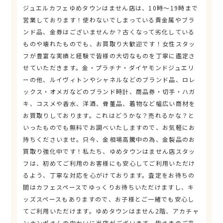
ジュエルカフェゆめタウンはません店は、10時～19時まで
営業しております！使わないでしまっている貴金属やブラ
ンド品、金券はございませんか？古くなって劣化している
ものや壊れたものでも、お買取り大歓迎です！女性スタッ
フが豊富な実績と経験で皆様の大切なものを丁寧に鑑定さ
せていただきます。金・プラチナ・ダイヤモンドジュエリ
ーの他、ルイヴィトンやシャネルなどのブランド品、ロレ
ックス・オメガなどのブランド時計、商品券・切手・ハガ
キ、コスメや香水、洋酒、骨董品、着物など幅広い商材を
お買取りしております。これはどうかな？売れるかな？と
いったものでも無料でお調べいたしますので、お気軽にお
持ちくださいませ。只今、金相場高騰中の為、金製品のお
買取り強化中です！私たち、ゆめタウンはません店スタッ
フは、初めてご利用のお客様にも安心してご利用いただけ
るよう、丁寧な対応を心がけております。査定をお待ちの
間はカフェスペースでゆっくりお待ちいただけますし、キ
ッズスペースもありますので、お子様とご一緒でも安心し
てご利用いただけます。ゆめタウンはません2階、アカチャ
ンホンポさんの向かいに当店がございます。皆さまのご来