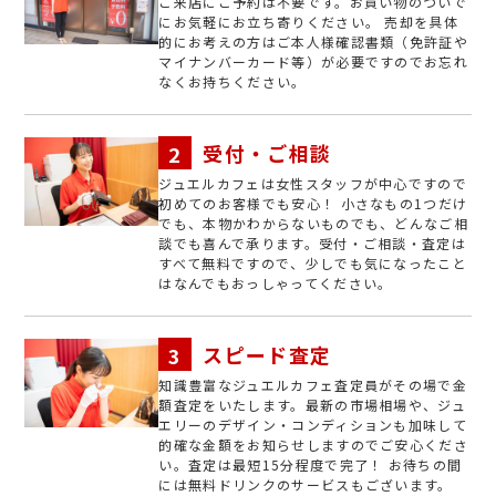
ご来店にご予約は不要です。お買い物のついで
にお気軽にお立ち寄りください。 売却を具体
的にお考えの方はご本人様確認書類（免許証や
マイナンバーカード等）が必要ですのでお忘れ
なくお持ちください。
受付・ご相談
ジュエルカフェは女性スタッフが中心ですので
初めてのお客様でも安心！ 小さなもの1つだけ
でも、本物かわからないものでも、どんなご相
談でも喜んで承ります。受付・ご相談・査定は
すべて無料ですので、少しでも気になったこと
はなんでもおっしゃってください。
スピード査定
知識豊富なジュエルカフェ査定員がその場で金
額査定をいたします。最新の市場相場や、ジュ
エリーのデザイン・コンディションも加味して
的確な金額をお知らせしますのでご安心くださ
い。査定は最短15分程度で完了！ お待ちの間
には無料ドリンクのサービスもございます。