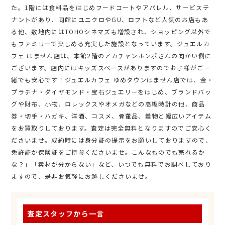
た。1階には食料品をはじめフードコートやアパレル、サービステ
ナントがあり、同館にユニクロやGU、ロフトなど人気のお店もあ
る他、敷地内にはTOHOシネマズも増設され、ショッピング以外で
もファミリーで楽しめる充実した施設となっています。ジュエルカ
フェ はません店は、本館2階のアカチャンホンポさんの向かい側に
ございます。店内にはキッズスペースがありますのでお子様がご一
緒でも安心です！ジュエルカフェ ゆめタウンはません店では、金・
プラチナ・ダイヤモンド・宝石ジュエリーをはじめ、ブランドバッ
グや財布、小物、ロレックスやオメガなどの高級時計の他、商品
券・切手・ハガキ、洋酒、コスメ、骨董品、着物と幅広いアイテム
をお買取りしております。査定は完全無料となりますのでご安心く
ださいませ。成約時には身分証の提示をお願いしておりますので、
免許証か保険証をご持参くださいませ。こんなものでも売れるか
な？」「素材が分からない」など、いつでも無料でお調べしており
ますので、是非お気軽にお越しくださいませ。
査定スタッフから一言