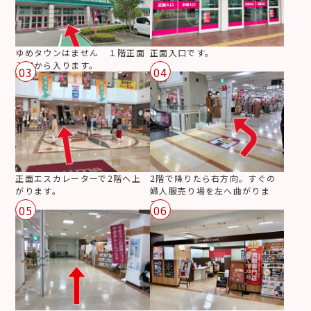
ゆめタウンはません １階正面
正面入口です。
入口から入ります。
03
04
正面エスカレーターで2階へ上
2階で降りたら右方向。すぐの
がります。
婦人服売り場を左へ曲がりま
す。
05
06