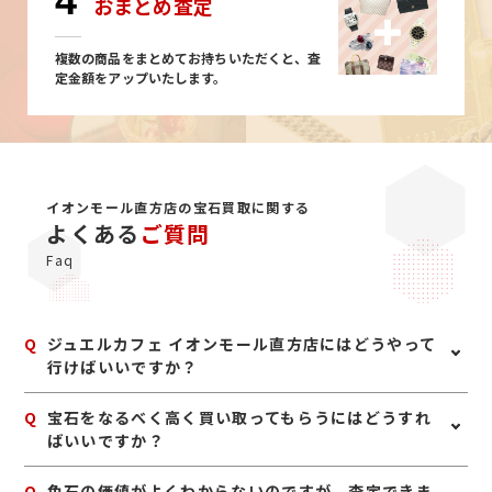
4
おまとめ査定
複数の商品をまとめてお持ちいただくと、査
定金額をアップいたします。
イオンモール直方店の宝石買取に関する
よくある
ご質問
Faq
Q
ジュエルカフェ イオンモール直方店にはどうやって
行けばいいですか？
A
【直方駅ご利用の方】 JR福北ゆたか線『ＪＲ直方
Q
宝石をなるべく高く買い取ってもらうにはどうすれ
駅』、もしくは平成筑豊鉄道伊田線『直方駅』下車。西
ばいいですか？
鉄直方バスセンター(JR直方駅)発の行先番号13に乗車
し、イオンモール直方で下車。 【感田駅ご利用の方】
A
宝石は、鑑別書や鑑定書、購入時の付属品があれば一緒
Q
色石の価値がよくわからないのですが、査定できま