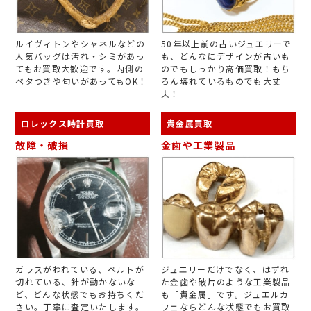
ルイヴィトンやシャネルなどの
50年以上前の古いジュエリーで
人気バッグは汚れ・シミがあっ
も、どんなにデザインが古いも
てもお買取大歓迎です。内側の
のでもしっかり高価買取！もち
ベタつきや匂いがあってもOK！
ろん壊れているものでも大丈
夫！
ロレックス時計買取
貴金属買取
故障・破損
金歯や工業製品
ガラスがわれている、ベルトが
ジュエリーだけでなく、はずれ
切れている、針が動かないな
た金歯や破片のような工業製品
ど、どんな状態でもお持ちくだ
も「貴金属」です。ジュエルカ
さい。丁寧に査定いたします。
フェならどんな状態でもお買取