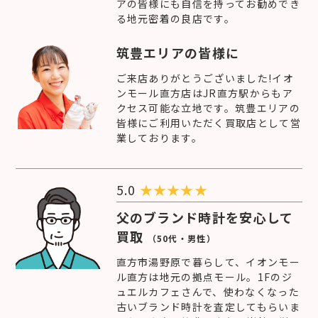
アの皆様にも自信を持ってお勧めでき
る地元密着の良店です。
筑豊エリアの皆様に
ご来店ありがとうございました!イオ
ンモール直方店はJR直方駅からもア
クセス可能な立地です。筑豊エリアの
皆様にご利用いただく買取店として営
業しております。
5.0
★
★
★
★
★
父のブランド時計を安心して
買取
（50代・男性）
直方市湯野原で暮らして、イオンモー
ル直方は地元の拠点モール。1Fのジ
ュエルカフェさんで、使わなくなった
古いブランド時計を査定してもらいま