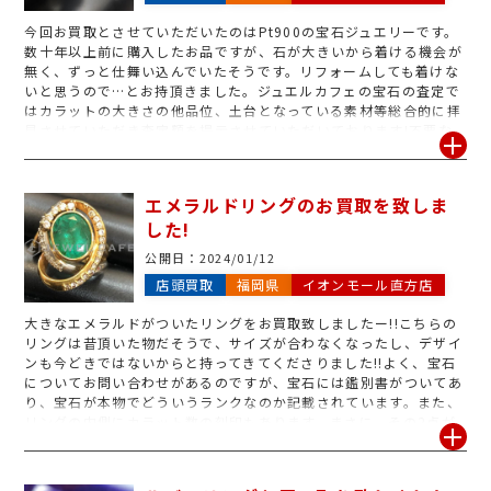
今回お買取とさせていただいたのはPt900の宝石ジュエリーです。
数十年以上前に購入したお品ですが、石が大きいから着ける機会が
無く、ずっと仕舞い込んでいたそうです。リフォームしても着けな
いと思うので…とお持頂きました。ジュエルカフェの宝石の査定で
はカラットの大きさの他品位、土台となっている素材等総合的に拝
見させていただき査定額を提示させていただいております!不要な
宝石ジュエリーがございましたら是非一度ジュエルカフェ直方店の
無料査定へお越しください!
エメラルドリングのお買取を致しま
した!
公開日：
2024/01/12
店頭買取
福岡県
イオンモール直方店
大きなエメラルドがついたリングをお買取致しましたー!!こちらの
リングは昔頂いた物だそうで、サイズが合わなくなったし、デザイ
ンも今どきではないからと持ってきてくださりました!!よく、宝石
についてお問い合わせがあるのですが、宝石には鑑別書がついてあ
り、宝石が本物でどういうランクなのか記載されています。また、
リングの内側にカラット数の刻印もあります。まさに、その2点が
宝石のご査定ポイントとなります!!もし、宝石だけ売りたくないと
いうお客様には、宝石のみお返しすることも可能です^_^場合によ
ってとれないのもありますのでその都度ご説明させていただきます