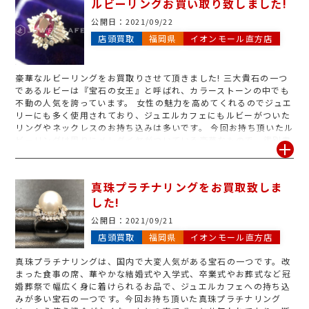
ルビーリングお買い取り致しました!
^_^ ジュエルカフェはブランド時計、貴金属、いろいろと他社圧倒
の買取実績を誇ります。是非一度無料査定へ起こし下さい!
公開日：
2021/09/22
店頭買取
福岡県
イオンモール直方店
豪華なルビーリングをお買取りさせて頂きました! 三大貴石の一つ
であるルビーは『宝石の女王』と呼ばれ、カラーストーンの中でも
不動の人気を誇っています。 女性の魅力を高めてくれるのでジュエ
リーにも多く使用されており、ジュエルカフェにもルビーがついた
リングやネックレスのお持ち込みは多いです。 今回お持ち頂いたル
ビーリングは周りにメレダイヤがついている豪華なもので、鑑別書
も一緒にお持ちくださったので金額頑張らせて頂きました!
真珠プラチナリングをお買取致しま
した!
公開日：
2021/09/21
店頭買取
福岡県
イオンモール直方店
真珠プラチナリングは、国内で大変人気がある宝石の一つです。改
まった食事の席、華やかな結婚式や入学式、卒業式やお葬式など冠
婚葬祭で幅広く身に着けられるお品で、ジュエルカフェへの持ち込
みが多い宝石の一つです。今回お持ち頂いた真珠プラチナリング