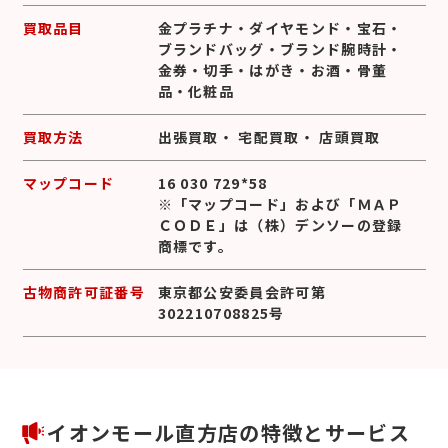
買取品目
金プラチナ
・
ダイヤモンド
・
宝石
・
ブランドバッグ
・
ブランド腕時計
・
金券
・
切手
・
はがき
・
お酒
・
骨董
品
・
化粧品
買取方法
出張買取
・
宅配買取
・
店頭買取
マップコード
16 030 729*58
※「マップコード」および「ＭＡＰ
ＣＯＤＥ」は（株）デンソーの登録
商標です。
古物商許可証番号
東京都公安委員会許可第
302210708825号
イオンモール直方店の特徴とサービス