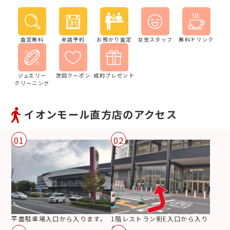
査定無料
来店予約
お預かり査定
女性スタッフ
無料ドリンク
ジュエリー
次回クーポン
成約プレゼント
クリーニング
イオンモール直方店のアクセス
01
02
平面駐車場入口から入ります。
1階レストラン街E入口から入り
ます。