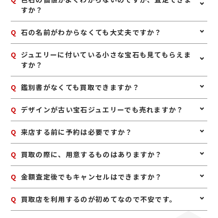
筑豊電鉄『感田駅』下車し、西鉄黒崎バスセンター(JR
にお持ちいただくのがおすすめです。また、ジュエリー
すか？
黒崎駅)発の行先番号53に乗車しイオンモール直方で下
として保管されている場合は、枠や地金も含めて査定で
車。イオン到着後は、レストラン街平面入口に入って左
きることがあります。ご自身で磨いたり手を加えたりせ
に曲がり、レストラン街を抜けたカメラのキタムラさん
A
はい、査定可能です。ルビー、サファイア、エメラルド
Q
石の名前がわからなくても大丈夫ですか？
ず、購入時に近い状態でお持ちいただくと安心です。
のお隣です。
などの宝石は、種類だけでなく色味や透明感、大きさ、
状態などを見て査定いたします。
A
はい、大丈夫です。ご自身で宝石の種類がわからなくて
Q
ジュエリーに付いている小さな宝石も見てもらえま
も問題ありません。お持ち込みいただければ、確認しな
すか？
がら査定いたします。
A
はい、ジュエリー全体として査定いたします。中央の石
Q
鑑別書がなくても買取できますか？
だけでなく、脇石や地金部分も含めて総合的に評価いた
します。
A
はい、鑑別書がなくても査定は可能です。鑑別書がある
Q
デザインが古い宝石ジュエリーでも売れますか？
場合は参考になりますが、なくてもお品物そのものを確
認して査定いたします。
A
はい、古いデザインでも宝石や素材に価値があれば査定
Q
来店する前に予約は必要ですか？
できます。譲り受けたジュエリーや長年使っていないお
品物もお気軽にご相談ください。
A
予約は必要ありませんのでいつでもお越しいただけます
Q
買取の際に、用意するものはありますか？
が、混み合っている場合は査定をお待たせする場合もご
ざいますので、事前にお電話にて来店予約をいただけま
A
はい。身分証明書(運転免許証、マイナンバーカード、
Q
金額査定後でもキャンセルはできますか？
すとスムーズにご案内できます。
パスポート等)をご用意してください。店舗にてコピー
を取らせていただきますので、必ずお持ちください。
A
お値段にご満足いただけない場合は、もちろんキャンセ
Q
買取店を利用するのが初めてなので不安です。
ル可能です。手数料等も一切かかりませんのでご安心く
ださい。