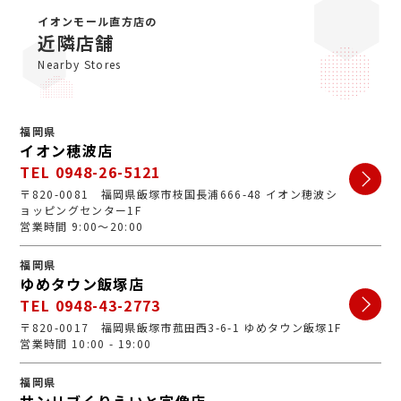
A
初めての買取店にジュエルカフェをご検討いただきあり
がとうございます。ジュエルカフェは女性スタッフが中
イオンモール直方店の
心で、丁寧な接客・明るいお店・手数料完全無料の手軽
近隣店舗
さで多くのお客様にご利用いただいています。ぜひ安心
Nearby Stores
してお越しくださいませ。
福岡県
イオン穂波店
TEL 0948-26-5121
〒820-0081 福岡県飯塚市枝国長浦666-48 イオン穂波シ
ョッピングセンター1F
営業時間 9:00～20:00
福岡県
ゆめタウン飯塚店
TEL 0948-43-2773
〒820-0017 福岡県飯塚市菰田西3-6-1 ゆめタウン飯塚1F
営業時間 10:00 - 19:00
福岡県