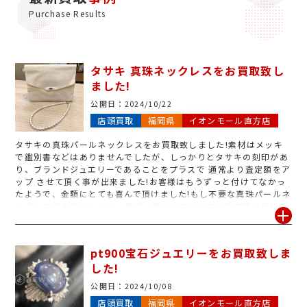
Purchase Results
タサキ 真珠ネックレスをお買取致し
ました!
公開日：
2024/10/22
店頭買取
福岡県
イオンモール直方店
タサキの真珠パールネックレスをお買取致しました!素材はメッキ
で鑑別書などはありませんでしたが、しっかりとタサキの刻印があ
り、ブランドジュエリーであることをプラスで 通常より査定額をア
ップ させて頂く事が出来ました!お客様はもうずっと付けてなかっ
たようで、金額にとても喜んで頂けました!もし不要な真珠パールネ
ックレスがありましたら、是非一度ジュエルカフェ直方店の無料査
定へお越し下さい。
pt900宝石ジュエリーをお買取致しま
した!
公開日：
2024/10/08
店頭買取
福岡県
イオンモール直方店