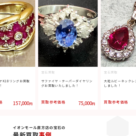
宝石買取
宝石買取
テーパーダイヤリン
大粒ルビーネックレスお買取いた
大粒エメラルドネッ
しました！
しました！
いたしました！
格
75,000
買取参考価格
129,000
買取参考価格
円
円
イオンモール直方店の宝石の
最新買取
事例