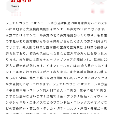
News
ジュエルカフェ イオンモール直方店は国道200号線直方バイパス沿
いに立地する大規模商業施設イオンモール直方の1Fにございます。
直方市にはイオンモール直方の他に直方感田びっくり市や、もち吉
の本社があり直方市はもちろん県外からもたくさんの方が利用され
ています。元大関の魁皇は直方市の出身で直方駅には魁皇の銅像が
飾られており、特急の名前にもなるなど直方市の方々にも愛されお
ります。また春には直方チューリップフェアが開催され、毎年約20
万人の観光客が訪れます。イオンモール直方はJR直方駅からはイオ
ンモール直方行きのバスが出ております。また九州自動車道八幡IC
から約1.5km、北九州都市高速金剛ICから約2kmと車でのアクセス
が大変便利になっております。ジュエルカフェ イオンモール直方店
は平面駐車場レストラン側入口から入って頂き、左手に進んで頂き
ますと当店がございます！当店では金・プラチナ製品・ルイヴィト
ンやシャネル・エルメスなどのブランド品・ロレックスやオメガな
どの高級時計・商品券・テレカ・切手・コスメ・洋酒・骨董品・楽