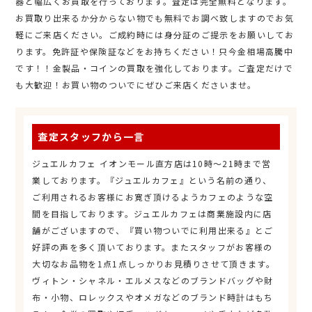
器と幅広くお買取を行っております。査定は完全無料となります。
お買取り出来るか分からない物でも無料でお調べ致しますのでお気
軽にご来店ください。ご成約時には身分証のご提示をお願いしてお
ります。免許証や保険証などをお持ちください！只今金相場高騰中
です！！金製品・コインの買取を強化しております。ご査定だけで
も大歓迎！お買い物のついでにぜひご来店くださいませ。
査定スタッフから一言
ジュエルカフェ イオンモール直方店は10時～21時まで営
業しております。『ジュエルカフェ』という名前の通り、
ご利用されるお客様にお寛ぎ頂けるようカフェのような空
間を目指しております。ジュエルカフェは商業施設内に店
舗がございますので、『買い物ついでに利用出来る』とご
好評の声を多く頂いております。またスタッフがお客様の
大切なお品物を1点1点しっかりお見積りさせて頂きます。
ヴィトン・シャネル・エルメスなどのブランドバッグや財
布・小物、ロレックスやオメガなどのブランド時計はもち