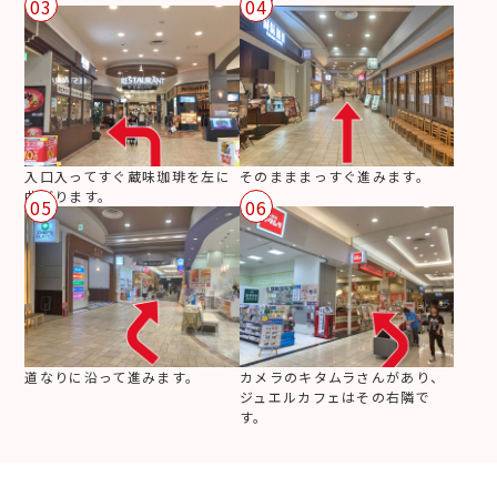
03
04
入口入ってすぐ蔵味珈琲を左に
そのまままっすぐ進みます。
曲がります。
05
06
道なりに沿って進みます。
カメラのキタムラさんがあり、
ジュエルカフェはその右隣で
す。