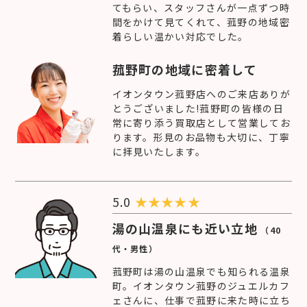
てもらい、スタッフさんが一点ずつ時
間をかけて見てくれて、菰野の地域密
着らしい温かい対応でした。
菰野町の地域に密着して
イオンタウン菰野店へのご来店ありが
とうございました!菰野町の皆様の日
常に寄り添う買取店として営業してお
ります。形見のお品物も大切に、丁寧
に拝見いたします。
5.0
★
★
★
★
★
湯の山温泉にも近い立地
（40
代・男性）
菰野町は湯の山温泉でも知られる温泉
町。イオンタウン菰野のジュエルカフ
ェさんに、仕事で菰野に来た時に立ち