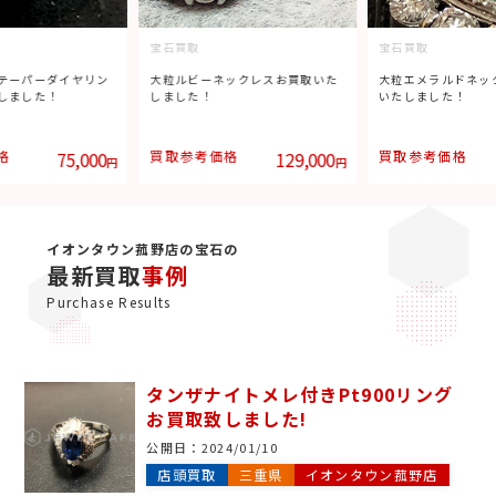
宝石買取
宝石買取
テーパーダイヤリン
大粒ルビーネックレスお買取いた
大粒エメラルドネッ
しました！
しました！
いたしました！
格
75,000
買取参考価格
129,000
買取参考価格
円
円
イオンタウン菰野店の宝石の
最新買取
事例
Purchase Results
タンザナイトメレ付きPt900リング
お買取致しました!
公開日：
2024/01/10
店頭買取
三重県
イオンタウン菰野店