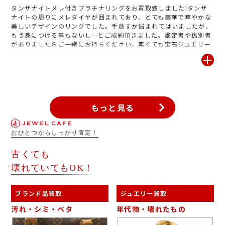
タンザナイトメレ付きプラチナリングをお買取致しました!タンザ
ナイトの周りにメレダイヤが囲まれており、とても豪華で華やかな
美しいデザインのリングでした。手放すか悩まれてはいましたが、
もう身につける事もないし…とご成約頂きました。鑑定書や鑑別書
がありましたらご一緒にお持ちください。無くても宝石ジュエリー
本体のみのお買取も行っておりますので、使わないジュエリーなど
ございましたら是非一度ジュエルカフェイオンタウン菰野店にお越
し下さいませ。査定も無料で行っております。お気軽にお立ち寄り
くださいませ。お待ちしております!!
もっと見る
おひとつからしっかり査定！
古くても
壊れていてもOK！
ブランド品買取
ジュエリー買取
汚れ・シミ・ベタ
年代物・壊れたもの