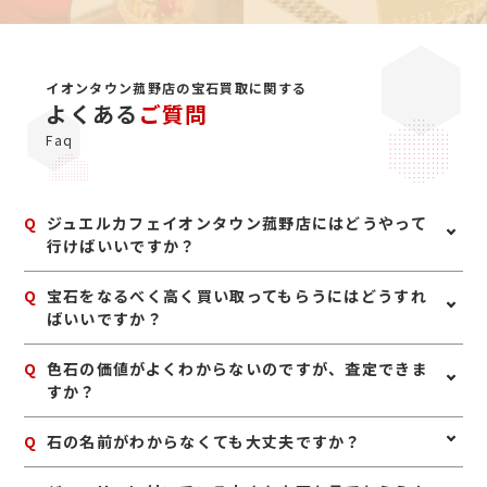
イオンタウン菰野店の宝石買取に関する
よくある
ご質問
Faq
Q
ジュエルカフェイオンタウン菰野店にはどうやって
行けばいいですか？
A
お車の場合、477号線を菰野方面に向かい、140号線と
Q
宝石をなるべく高く買い取ってもらうにはどうすれ
交わる交差点のすぐにございます。電車の場合、菰野駅
ばいいですか？
を降り四日市方面へ徒歩約19分です。ジュエルカフェは
イオンタウン菰野店の1階にございます。
A
宝石は、鑑別書や鑑定書、購入時の付属品があれば一緒
Q
色石の価値がよくわからないのですが、査定できま
にお持ちいただくのがおすすめです。また、ジュエリー
すか？
として保管されている場合は、枠や地金も含めて査定で
きることがあります。ご自身で磨いたり手を加えたりせ
A
はい、査定可能です。ルビー、サファイア、エメラルド
Q
石の名前がわからなくても大丈夫ですか？
ず、購入時に近い状態でお持ちいただくと安心です。
などの宝石は、種類だけでなく色味や透明感、大きさ、
状態などを見て査定いたします。