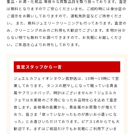
董品・お酒・化粧品 等様々な買取品目を取り扱っております。査定
は無料となりますのでご安心くださいませ。ご成約時には身分証の
ご提示をお願いしておりますので、運転免許証などご持参くださ
い。 また、無料ジュエリークリーニングも行っております。査定の
み、クリーニングのみのご利用も大歓迎でございます。本物か分か
らない物でも無料でお調べできますので、お気軽にお越しくださ
い。ご来店を心よりお待ちしております。
査定スタッフから一言
ジュエルカフェイオンタウン菰野店は、10時～19時にて営
業しております。 タンスの肥やしになって眠っている貴金
属やブランドバッグ、時計はございませんか？ジュエルカ
フェではお客様のご不用になったお品物を心を込めて査定
致します。金相場の高騰から、貴金属のお買取りが増えて
おり、皆さま「使っていなかったものが良いお小遣いにな
った」とお喜びいただけております。ピアス1点からでも大
歓迎です。まずはご相談だけでもお気軽にご利用下さいま