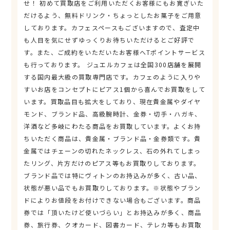
せ！ 初めて買取店をご利用いただくお客様にもお寛ぎいた
だけるよう、無料ドリンク・ちょっとしたお菓子をご用意
しております。カフェスペースもございますので、査定中
も人目を気にせずゆっくりお待ちいただけるとご好評で
す。また、ご成約をいただいたお客様へTポイントサービス
も行っております。 ジュエルカフェは全国300店舗を展開
する国内最大級の買取専門店です。カフェのように入りや
すいお店をコンセプトにピアス1個から喜んでお買取をして
います。買取品目も拡大をしており、現在貴金属やダイヤ
モンド、ブランド品、高級腕時計、金券・切手・ハガキ、
洋酒など多岐にわたる商品をお買取しています。よくお持
ちいただく商品は、貴金属・ブランド品・金券類です。貴
金属ではチェーンの切れたネックレス、石の外れてしまっ
たリング、片方だけのピアス等もお買取りしております。
ブランド品では特にヴィトンのお持込みが多く、古い品、
状態が悪い品でもお買取りしております。※状態やブラン
ドによりお値段をお付けできない場合もございます。商品
券では「頂いたけど使いづらい」とお持込みが多く、商品
券、旅行券、クオカード、図書カード、テレカ等もお買取