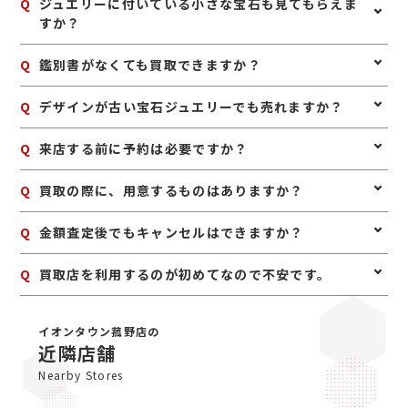
A
はい、大丈夫です。ご自身で宝石の種類がわからなくて
Q
ジュエリーに付いている小さな宝石も見てもらえま
も問題ありません。お持ち込みいただければ、確認しな
すか？
がら査定いたします。
A
はい、ジュエリー全体として査定いたします。中央の石
Q
鑑別書がなくても買取できますか？
だけでなく、脇石や地金部分も含めて総合的に評価いた
します。
A
はい、鑑別書がなくても査定は可能です。鑑別書がある
Q
デザインが古い宝石ジュエリーでも売れますか？
場合は参考になりますが、なくてもお品物そのものを確
認して査定いたします。
A
はい、古いデザインでも宝石や素材に価値があれば査定
Q
来店する前に予約は必要ですか？
できます。譲り受けたジュエリーや長年使っていないお
品物もお気軽にご相談ください。
A
予約は必要ありませんのでいつでもお越しいただけます
Q
買取の際に、用意するものはありますか？
が、混み合っている場合は査定をお待たせする場合もご
ざいますので、事前にお電話にて来店予約をいただけま
A
はい。身分証明書(運転免許証、マイナンバーカード、
Q
金額査定後でもキャンセルはできますか？
すとスムーズにご案内できます。
パスポート等)をご用意してください。店舗にてコピー
を取らせていただきますので、必ずお持ちください。
A
お値段にご満足いただけない場合は、もちろんキャンセ
Q
買取店を利用するのが初めてなので不安です。
ル可能です。手数料等も一切かかりませんのでご安心く
ださい。
A
初めての買取店にジュエルカフェをご検討いただきあり
がとうございます。ジュエルカフェは女性スタッフが中
イオンタウン菰野店の
心で、丁寧な接客・明るいお店・手数料完全無料の手軽
近隣店舗
さで多くのお客様にご利用いただいています。ぜひ安心
Nearby Stores
してお越しくださいませ。