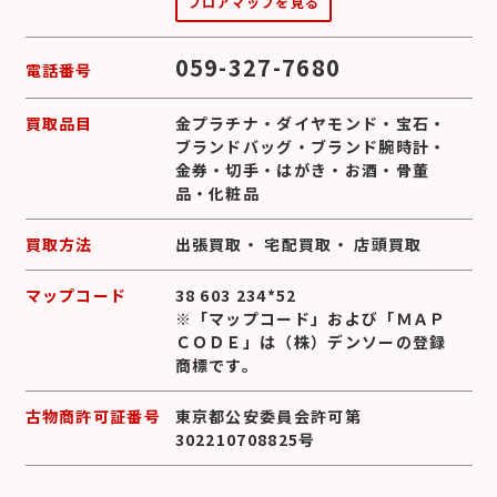
フロアマップを見る
059-327-7680
電話番号
買取品目
金プラチナ
・
ダイヤモンド
・
宝石
・
ブランドバッグ
・
ブランド腕時計
・
金券
・
切手
・
はがき
・
お酒
・
骨董
品
・
化粧品
買取方法
出張買取
・
宅配買取
・
店頭買取
マップコード
38 603 234*52
※「マップコード」および「ＭＡＰ
ＣＯＤＥ」は（株）デンソーの登録
商標です。
古物商許可証番号
東京都公安委員会許可第
302210708825号