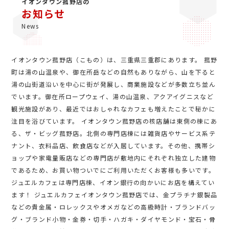
イオンタウン菰野店の
お知らせ
News
イオンタウン菰野店（こもの）は、三重県三重郡にあります。 菰野
町は湯の山温泉や、御在所岳などの自然もありながら、山を下ると
湯の山街道沿いを中心に街が発展し、商業施設などが多数立ち並ん
でいます。御在所ロープウェイ、湯の山温泉、アクアイグニスなど
観光施設があり、最近ではおしゃれなカフェも増えたことで秘かに
注目を浴びています。 イオンタウン菰野店の核店舗は東側の棟にあ
る、ザ・ビッグ菰野店。北側の専門店棟には雑貨店やサービス系テ
ナント、衣料品店、飲食店などが入居しています。その他、携帯シ
ョップや家電量販店などの専門店が敷地内にそれぞれ独立した建物
であるため、お買い物ついでにご利用いただくお客様も多いです。
ジュエルカフェは専門店棟、イオン銀行の向かいにお店を構えてい
ます！ ジュエルカフェイオンタウン菰野店では、金プラチナ銀製品
などの貴金属・ロレックスやオメガなどの高級時計・ブランドバッ
グ・ブランド小物・金券・切手・ハガキ・ダイヤモンド・宝石・骨