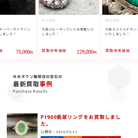
宝石買取
宝石買取
テーパーダイヤリン
大粒ルビーネックレスお買取いた
大粒エメラルドネッ
しました！
しました！
いたしました！
格
75,000
買取参考価格
129,000
買取参考価格
円
円
ゆめタウン飯塚店の宝石の
最新買取
事例
Purchase Results
Pt900翡翠リングをお買取しまし
た。
公開日：
2024/03/11