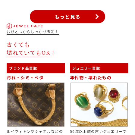
エルカフェゆめタウン飯塚店で無料査定致します。2023年7月末に
オープンしたばかりのゆめタウン飯塚内、1階ピロティ駐車場の黄
色のエレベーターを2階に上がってすぐのところにございます。皆
もっと見る
様のお越しを心よりお待ちしております。
おひとつからしっかり査定！
古くても
壊れていてもOK！
ブランド品買取
ジュエリー買取
汚れ・シミ・ベタ
年代物・壊れたもの
ルイヴィトンやシャネルなどの
50年以上前の古いジュエリーで