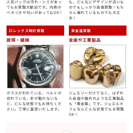
人気バッグは汚れ・シミがあっ
も、どんなにデザインが古いも
てもお買取大歓迎です。内側の
のでもしっかり高価買取！もち
ベタつきや匂いがあってもOK！
ろん壊れているものでも大丈
夫！
ロレックス時計買取
貴金属買取
故障・破損
金歯や工業製品
ガラスがわれている、ベルトが
ジュエリーだけでなく、はずれ
切れている、針が動かないな
た金歯や破片のような工業製品
ど、どんな状態でもお持ちくだ
も「貴金属」です。ジュエルカ
さい。丁寧に査定いたします。
フェならどんな状態でもお買取
OK！