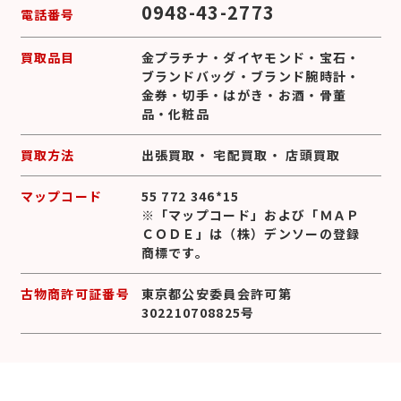
0948-43-2773
電話番号
買取品目
金プラチナ
・
ダイヤモンド
・
宝石
・
ブランドバッグ
・
ブランド腕時計
・
金券
・
切手
・
はがき
・
お酒
・
骨董
品
・
化粧品
買取方法
出張買取
・
宅配買取
・
店頭買取
マップコード
55 772 346*15
※「マップコード」および「ＭＡＰ
ＣＯＤＥ」は（株）デンソーの登録
商標です。
古物商許可証番号
東京都公安委員会許可第
302210708825号