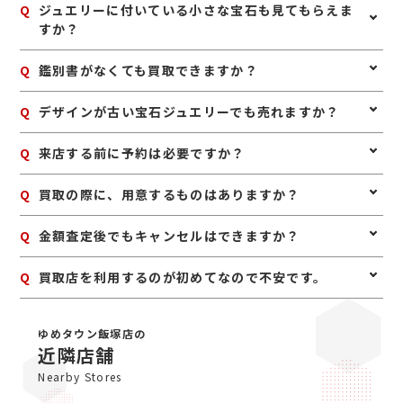
A
はい、大丈夫です。ご自身で宝石の種類がわからなくて
Q
ジュエリーに付いている小さな宝石も見てもらえま
も問題ありません。お持ち込みいただければ、確認しな
すか？
がら査定いたします。
A
はい、ジュエリー全体として査定いたします。中央の石
Q
鑑別書がなくても買取できますか？
だけでなく、脇石や地金部分も含めて総合的に評価いた
します。
A
はい、鑑別書がなくても査定は可能です。鑑別書がある
Q
デザインが古い宝石ジュエリーでも売れますか？
場合は参考になりますが、なくてもお品物そのものを確
認して査定いたします。
A
はい、古いデザインでも宝石や素材に価値があれば査定
Q
来店する前に予約は必要ですか？
できます。譲り受けたジュエリーや長年使っていないお
品物もお気軽にご相談ください。
A
予約は必要ありませんのでいつでもお越しいただけます
Q
買取の際に、用意するものはありますか？
が、混み合っている場合は査定をお待たせする場合もご
ざいますので、事前にお電話にて来店予約をいただけま
A
はい。身分証明書(運転免許証、マイナンバーカード、
Q
金額査定後でもキャンセルはできますか？
すとスムーズにご案内できます。
パスポート等)をご用意してください。店舗にてコピー
を取らせていただきますので、必ずお持ちください。
A
お値段にご満足いただけない場合は、もちろんキャンセ
Q
買取店を利用するのが初めてなので不安です。
ル可能です。手数料等も一切かかりませんのでご安心く
ださい。
A
初めての買取店にジュエルカフェをご検討いただきあり
がとうございます。ジュエルカフェは女性スタッフが中
ゆめタウン飯塚店の
心で、丁寧な接客・明るいお店・手数料完全無料の手軽
近隣店舗
さで多くのお客様にご利用いただいています。ぜひ安心
Nearby Stores
してお越しくださいませ。