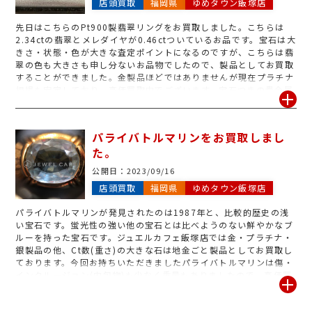
店頭買取
福岡県
ゆめタウン飯塚店
先日はこちらのPt900製翡翠リングをお買取しました。こちらは
2.34ctの翡翠とメレダイヤが0.46ctついているお品です。宝石は大
きさ・状態・色が大きな査定ポイントになるのですが、こちらは翡
翠の色も大きさも申し分ないお品物でしたので、製品としてお買取
することができました。金製品ほどではありませんが現在プラチナ
相場も安定しており、高価買取中でございます。宝石つきの貴金属
はぜひジュエルカフェゆめタウン飯塚店へお持ち下さい。1階ピロ
ティ駐車場の黄色のエレベーター上がってすぐにございます。
パライバトルマリンをお買取しまし
た。
公開日：
2023/09/16
店頭買取
福岡県
ゆめタウン飯塚店
パライバトルマリンが発見されたのは1987年と、比較的歴史の浅
い宝石です。蛍光性の強い他の宝石とは比べようのない鮮やかなブ
ルーを持った宝石です。ジュエルカフェ飯塚店では金・プラチナ・
銀製品の他、Ct数(重さ)の大きな石は地金ごと製品としてお買取し
ております。今回お持ちいただきましたパライバトルマリンは傷・
インクルージョン(内包物)も少なく重量もありましたので、高価買
取させていただきました。好みではなくなったものや、サイズが合
わなくなったので使わない等のジュエリーがございましたら、ジュ