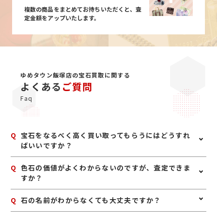
複数の商品をまとめてお持ちいただくと、査
定金額をアップいたします。
ゆめタウン飯塚店の宝石買取に関する
よくある
ご質問
Faq
Q
宝石をなるべく高く買い取ってもらうにはどうすれ
ばいいですか？
A
宝石は、鑑別書や鑑定書、購入時の付属品があれば一緒
Q
色石の価値がよくわからないのですが、査定できま
にお持ちいただくのがおすすめです。また、ジュエリー
すか？
として保管されている場合は、枠や地金も含めて査定で
きることがあります。ご自身で磨いたり手を加えたりせ
A
はい、査定可能です。ルビー、サファイア、エメラルド
Q
石の名前がわからなくても大丈夫ですか？
ず、購入時に近い状態でお持ちいただくと安心です。
などの宝石は、種類だけでなく色味や透明感、大きさ、
状態などを見て査定いたします。