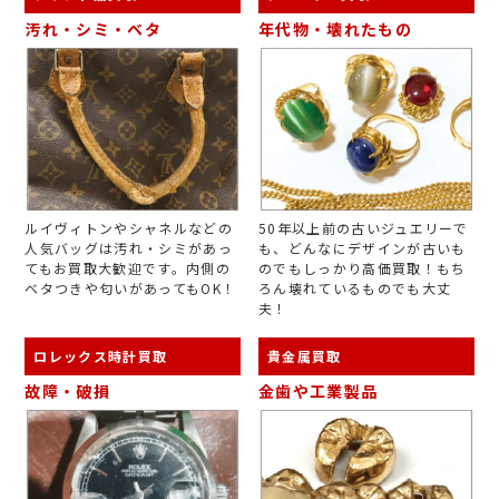
汚れ・シミ・ベタ
年代物・壊れたもの
ルイヴィトンやシャネルなどの
50年以上前の古いジュエリーで
人気バッグは汚れ・シミがあっ
も、どんなにデザインが古いも
てもお買取大歓迎です。内側の
のでもしっかり高価買取！もち
ベタつきや匂いがあってもOK！
ろん壊れているものでも大丈
夫！
ロレックス時計買取
貴金属買取
故障・破損
金歯や工業製品