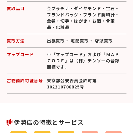
買取品目
金プラチナ
・
ダイヤモンド
・
宝石
・
ブランドバッグ
・
ブランド腕時計
・
金券
・
切手
・
はがき
・
お酒
・
骨董
品
・
化粧品
買取方法
出張買取
・
宅配買取
・
店頭買取
マップコード
※「マップコード」および「ＭＡＰ
ＣＯＤＥ」は（株）デンソーの登録
商標です。
古物商許可証番号
東京都公安委員会許可第
302210708825号
伊勢店の特徴とサービス