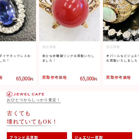
宝石買取
宝石買取
ダイヤネックレスお
希少な赤珊瑚リングお買取いたし
オパールなどジュエ
した！
ました！
お買取いたしました
格
65,000
買取参考価格
65,000
買取参考価格
円
円
おひとつからしっかり査定！
古くても
壊れていてもOK！
ブランド品買取
ジュエリー買取