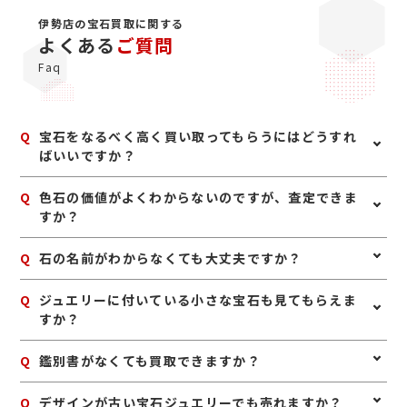
伊勢店の宝石買取に関する
よくある
ご質問
Faq
Q
宝石をなるべく高く買い取ってもらうにはどうすれ
ばいいですか？
A
宝石は、鑑別書や鑑定書、購入時の付属品があれば一緒
Q
色石の価値がよくわからないのですが、査定できま
にお持ちいただくのがおすすめです。また、ジュエリー
すか？
として保管されている場合は、枠や地金も含めて査定で
きることがあります。ご自身で磨いたり手を加えたりせ
A
はい、査定可能です。ルビー、サファイア、エメラルド
Q
石の名前がわからなくても大丈夫ですか？
ず、購入時に近い状態でお持ちいただくと安心です。
などの宝石は、種類だけでなく色味や透明感、大きさ、
状態などを見て査定いたします。
A
はい、大丈夫です。ご自身で宝石の種類がわからなくて
Q
ジュエリーに付いている小さな宝石も見てもらえま
も問題ありません。お持ち込みいただければ、確認しな
すか？
がら査定いたします。
A
はい、ジュエリー全体として査定いたします。中央の石
Q
鑑別書がなくても買取できますか？
だけでなく、脇石や地金部分も含めて総合的に評価いた
します。
A
はい、鑑別書がなくても査定は可能です。鑑別書がある
Q
デザインが古い宝石ジュエリーでも売れますか？