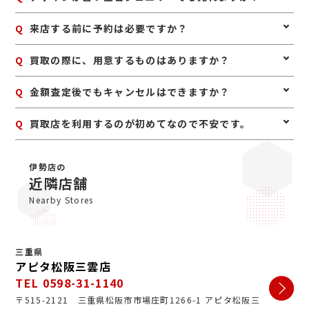
場合は参考になりますが、なくてもお品物そのものを確
認して査定いたします。
A
はい、古いデザインでも宝石や素材に価値があれば査定
Q
来店する前に予約は必要ですか？
できます。譲り受けたジュエリーや長年使っていないお
品物もお気軽にご相談ください。
A
予約は必要ありませんのでいつでもお越しいただけます
Q
買取の際に、用意するものはありますか？
が、混み合っている場合は査定をお待たせする場合もご
ざいますので、事前にお電話にて来店予約をいただけま
A
はい。身分証明書(運転免許証、マイナンバーカード、
Q
金額査定後でもキャンセルはできますか？
すとスムーズにご案内できます。
パスポート等)をご用意してください。店舗にてコピー
を取らせていただきますので、必ずお持ちください。
A
お値段にご満足いただけない場合は、もちろんキャンセ
Q
買取店を利用するのが初めてなので不安です。
ル可能です。手数料等も一切かかりませんのでご安心く
ださい。
A
初めての買取店にジュエルカフェをご検討いただきあり
がとうございます。ジュエルカフェは女性スタッフが中
伊勢店の
心で、丁寧な接客・明るいお店・手数料完全無料の手軽
近隣店舗
さで多くのお客様にご利用いただいています。ぜひ安心
Nearby Stores
してお越しくださいませ。
三重県
アピタ松阪三雲店
TEL 0598-31-1140
〒515-2121 三重県松阪市市場庄町1266-1 アピタ松阪三