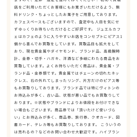
店をご利用いただくお客様にもお寛ぎいただけるよう、無
料ドリンク・ちょっとしたお菓子をご用意しております。
カフェスペースもございますので、査定中も人目を気にせ
ずゆっくりお待ちいただけるとご好評です。 ジュエルカフ
ェはカフェのように入りやすいお店をコンセプトにピアス1
個から喜んでお買取をしています。買取品目も拡大をして
おり、現在貴金属やダイヤモンド、ブランド品、高級腕時
計、金券・切手・ハガキ、洋酒など多岐にわたる商品をお
買取しています。よくお持ちいただく商品は、貴金属・ブ
ランド品・金券類です。貴金属ではチェーンの切れたネッ
クレス、石の外れてしまったリング、片方だけのピアス等
もお買取りしております。ブランド品では特にヴィトンの
お持込みが多く、古い品、状態が悪い品でもお買取りして
おります。※状態やブランドによりお値段をお付けできな
い場合もございます。商品券では「頂いたけど使いづら
い」とお持込みが多く、商品券、旅行券、クオカード、図
書カード、テレカ等もお買取りしております。 こういうの
は売れるの？などのお問い合わせ大歓迎です。ハイブラン