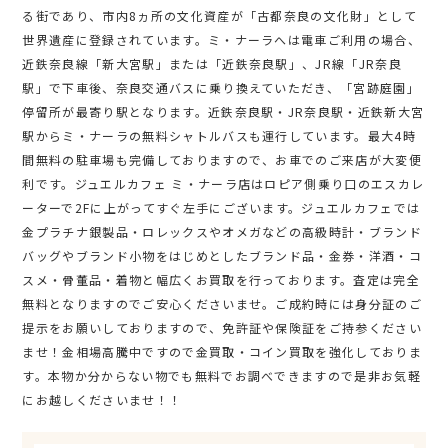
る街であり、市内8ヵ所の文化資産が「古都奈良の文化財」として
世界遺産に登録されています。ミ・ナーラへは電車ご利用の場合、
近鉄奈良線「新大宮駅」または「近鉄奈良駅」、JR線「JR奈良
駅」で下車後、奈良交通バスに乗り換えていただき、「宮跡庭園」
停留所が最寄り駅となります。近鉄奈良駅・JR奈良駅・近鉄新大宮
駅からミ・ナーラの無料シャトルバスも運行しています。最大4時
間無料の駐車場も完備しておりますので、お車でのご来店が大変便
利です。ジュエルカフェ ミ・ナーラ店はロピア側乗り口のエスカレ
ーターで2Fに上がってすぐ左手にございます。ジュエルカフェでは
金プラチナ銀製品・ロレックスやオメガなどの高級時計・ブランド
バッグやブランド小物をはじめとしたブランド品・金券・洋酒・コ
スメ・骨董品・着物と幅広くお買取を行っております。査定は完全
無料となりますのでご安心くださいませ。ご成約時には身分証のご
提示をお願いしておりますので、免許証や保険証をご持参ください
ませ！金相場高騰中ですので金買取・コイン買取を強化しておりま
す。本物か分からない物でも無料でお調べできますので是非お気軽
にお越しくださいませ！！