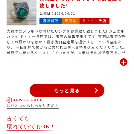
致しました!
書がなくてもしっかりと拝見させて頂きます。是非当店 ジュエルカ
フェミ・ナーラ店にお越しください!査定いつでも無料です!
公開日：
2024/04/01
店頭買取
奈良県
ミ・ナーラ店
大粒のエメラルドが付いたリングをお買取り致しました! ジュエル
カフェ ミ・ナーラ店では、宝石の買取実施中です! 宝石は査定が難
しくお預かりをさせて頂き後日査定額を提示する…という店もあ
り、 今回他店で預かると言われ当店へお持ち込みくださりました。
当店でも預かるケースもございますが、大半はその場で査定をさせ
ていただいておりますのでご安心ください! 宝石に関しては鑑別書
をお持ち頂くとその場でお査定が可能です! これ売れるのかな?と、
ご不安な方も是非! 1点からでも構わないのでご持参くださいませ!
お査定は完全無料!宝石・貴金属のお買取りには、ジュエルカフェ
ミ・ナーラ店を是非ご利用くださいませ。
もっと見る
おひとつからしっかり査定！
古くても
壊れていてもOK！