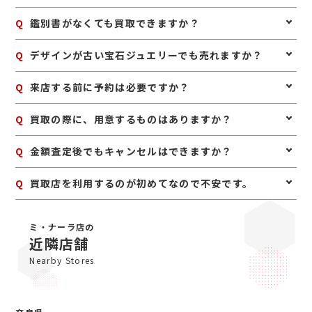
A
はい、ジュエリー全体として査定いたします。中央の石
Q
鑑別書がなくても買取できますか？
だけでなく、脇石や地金部分も含めて総合的に評価いた
します。
A
はい、鑑別書がなくても査定は可能です。鑑別書がある
Q
デザインが古い宝石ジュエリーでも売れますか？
場合は参考になりますが、なくてもお品物そのものを確
認して査定いたします。
A
はい、古いデザインでも宝石や素材に価値があれば査定
Q
来店する前に予約は必要ですか？
できます。譲り受けたジュエリーや長年使っていないお
品物もお気軽にご相談ください。
A
予約は必要ありませんのでいつでもお越しいただけます
Q
買取の際に、用意するものはありますか？
が、混み合っている場合は査定をお待たせする場合もご
ざいますので、事前にお電話にて来店予約をいただけま
A
はい。身分証明書(運転免許証、マイナンバーカード、
Q
金額査定後でもキャンセルはできますか？
すとスムーズにご案内できます。
パスポート等)をご用意してください。店舗にてコピー
を取らせていただきますので、必ずお持ちください。
A
お値段にご満足いただけない場合は、もちろんキャンセ
Q
買取店を利用するのが初めてなので不安です。
ル可能です。手数料等も一切かかりませんのでご安心く
ださい。
A
初めての買取店にジュエルカフェをご検討いただきあり
がとうございます。ジュエルカフェは女性スタッフが中
ミ・ナーラ店の
心で、丁寧な接客・明るいお店・手数料完全無料の手軽
近隣店舗
さで多くのお客様にご利用いただいています。ぜひ安心
Nearby Stores
してお越しくださいませ。