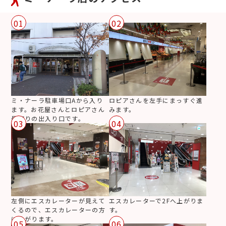
01
02
ミ・ナーラ駐車場口Aから入り
ロピアさんを左手にまっすぐ進
ます。お花屋さんとロピアさん
みます。
最寄りの出入り口です。
03
04
左側にエスカレーターが見えて
エスカレーターで2Fへ上がりま
くるので、エスカレーターの方
す。
に曲がります。
05
06