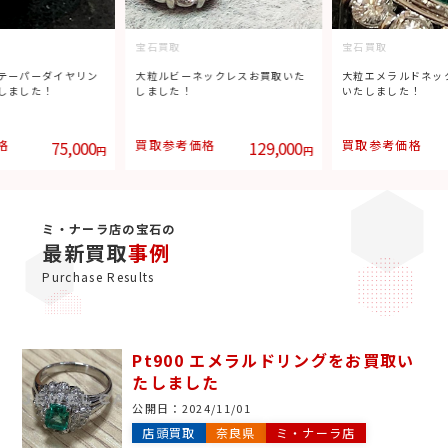
宝石買取
宝石買取
テーパーダイヤリン
大粒ルビーネックレスお買取いた
大粒エメラルドネッ
しました！
しました！
いたしました！
格
75,000
買取参考価格
129,000
買取参考価格
円
円
ミ・ナーラ店の宝石の
最新買取
事例
Purchase Results
Pt900 エメラルドリングをお買取い
たしました
公開日：
2024/11/01
店頭買取
奈良県
ミ・ナーラ店