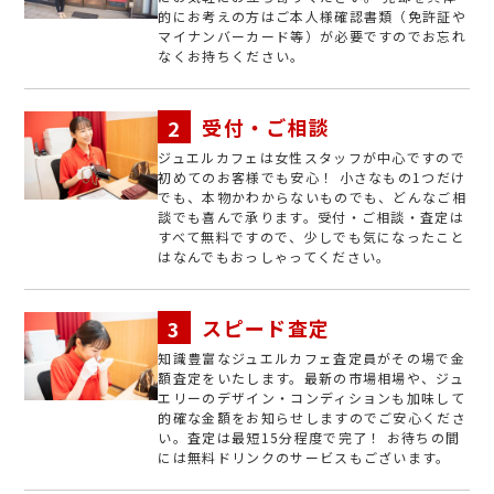
的にお考えの方はご本人様確認書類（免許証や
マイナンバーカード等）が必要ですのでお忘れ
なくお持ちください。
受付・ご相談
ジュエルカフェは女性スタッフが中心ですので
初めてのお客様でも安心！ 小さなもの1つだけ
でも、本物かわからないものでも、どんなご相
談でも喜んで承ります。受付・ご相談・査定は
すべて無料ですので、少しでも気になったこと
はなんでもおっしゃってください。
スピード査定
知識豊富なジュエルカフェ査定員がその場で金
額査定をいたします。最新の市場相場や、ジュ
エリーのデザイン・コンディションも加味して
的確な金額をお知らせしますのでご安心くださ
い。査定は最短15分程度で完了！ お待ちの間
には無料ドリンクのサービスもございます。