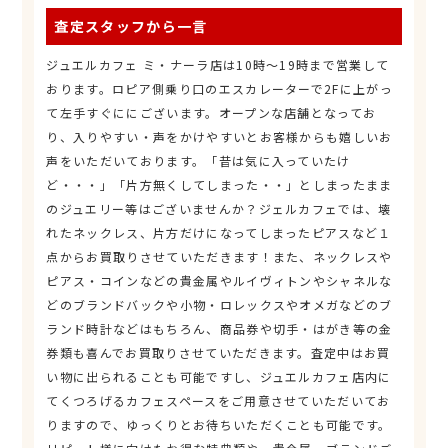
査定スタッフから一言
ジュエルカフェ ミ・ナーラ店は10時～19時まで営業して
おります。ロピア側乗り口のエスカレーターで2Fに上がっ
て左手すぐににございます。オープンな店舗となってお
り、入りやすい・声をかけやすいとお客様からも嬉しいお
声をいただいております。「昔は気に入っていたけ
ど・・・」「片方無くしてしまった・・」としまったまま
のジュエリー等はございませんか？ジェルカフェでは、壊
れたネックレス、片方だけになってしまったピアスなど１
点からお買取りさせていただきます！また、ネックレスや
ピアス・コインなどの貴金属やルイヴィトンやシャネルな
どのブランドバックや小物・ロレックスやオメガなどのブ
ランド時計などはもちろん、商品券や切手・はがき等の金
券類も喜んでお買取りさせていただきます。査定中はお買
い物に出られることも可能ですし、ジュエルカフェ店内に
てくつろげるカフェスペースをご用意させていただいてお
りますので、ゆっくりとお待ちいただくことも可能です。