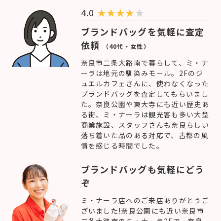
4.0
★
★
★
★
★
ブランドバッグを気軽に査定
依頼
（40代・女性）
奈良市二条大路南で暮らして、ミ・ナ
ーラは地元の馴染みモール。2Fのジ
ュエルカフェさんに、使わなくなった
ブランドバッグを査定してもらいまし
た。奈良公園や東大寺にも近い歴史あ
る街、ミ・ナーラは観光客も多い大型
商業施設、スタッフさんも奈良らしい
落ち着いた品のある対応で、古都の風
情を感じる時間でした。
ブランドバッグも気軽にどう
ぞ
ミ・ナーラ店へのご来店ありがとうご
ざいました!奈良公園にも近い奈良市
二条大路南のミ・ナーラ2Fで、奈良