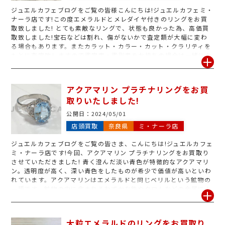
ジュエルカフェブログをご覧の皆様こんにちは!ジュエルカフェミ・
ナーラ店です!この度エメラルドとメレダイヤ付きのリングをお買
取致しました! とても素敵なリングで、状態も良かった為、高価買
取致しました!宝石などは割れ、傷がないかで査定額が大幅に変わ
る場合もあります。またカラット・カラー・カット・クラリティを
もとに査定致しますので鑑定書・鑑別書をお持ちの場合は一緒にお
持ち込みいただいた方が査定額アップにつながる場合もあります!
もちろん鑑定書・鑑別書がなくても丁寧に査定致しますのでご安心
ください。もう身につけることがない宝石ジュエリーなどございま
アクアマリン プラチナリングをお買
したら是非ジュエルカフェミ・ナーラ店へお持ち込みください!
取りいたしました!
公開日：
2024/05/01
店頭買取
奈良県
ミ・ナーラ店
ジュエルカフェブログをご覧の皆さま、こんにちは!ジュエルカフェ
ミ・ナーラ店です!今回、アクアマリン プラチナリングをお買取り
させていただきました! 青く澄んだ淡い青色が特徴的なアクアマリ
ン。透明度が高く、深い青色をしたものが希少で価値が高いといわ
れています。アクアマリンはエメラルドと同じベリルという鉱物の
一種です。鉱物の中に含まれるわずかな鉄やクロムなどの金属によ
ってその色を変え、色によってアクアマリン、エメラルド、モルガ
ナイトなどと呼び名が変わります。アクアマリンという名前は、ラ
テン語で水と海を意味する「Aqua(アクア)」と「Marinus(マリ
大粒エメラルドのリングをお買取り
ン)」が語源となっています。 ジュエルカフェでは、鑑別書や鑑定