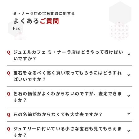
ミ・ナーラ店の宝石買取に関する
よくある
ご質問
Faq
Q
ジュエルカフェ ミ・ナーラ店はどうやって行けばい
いですか？
A
電車ご利用の場合、近鉄奈良線「新大宮駅」または「近
Q
宝石をなるべく高く買い取ってもらうにはどうすれ
鉄奈良駅」、JR線「JR奈良駅」で下車後、奈良交通バ
ばいいですか？
スに乗り換えていただき、「宮跡庭園」停留所が最寄り
駅となります。近鉄奈良駅・JR奈良駅・近鉄新大宮駅か
A
宝石は、鑑別書や鑑定書、購入時の付属品があれば一緒
Q
色石の価値がよくわからないのですが、査定できま
らミ・ナーラの無料シャトルバスも運行しています。ジ
にお持ちいただくのがおすすめです。また、ジュエリー
すか？
ュエルカフェをご利用いただくだけでも2時間無料の駐
として保管されている場合は、枠や地金も含めて査定で
車券発券しておりますので、お車でのご来店が大変便利
きることがあります。ご自身で磨いたり手を加えたりせ
です。ジュエルカフェ ミ・ナーラ店はロピア側乗り口の
A
はい、査定可能です。ルビー、サファイア、エメラルド
Q
石の名前がわからなくても大丈夫ですか？
ず、購入時に近い状態でお持ちいただくと安心です。
エスカレーターで2Fに上がった左手すぐにございます。
などの宝石は、種類だけでなく色味や透明感、大きさ、
状態などを見て査定いたします。
A
はい、大丈夫です。ご自身で宝石の種類がわからなくて
Q
ジュエリーに付いている小さな宝石も見てもらえま
も問題ありません。お持ち込みいただければ、確認しな
すか？
がら査定いたします。