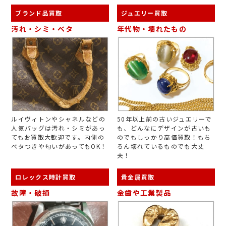
ブランド品買取
ジュエリー買取
汚れ・シミ・ベタ
年代物・壊れたもの
ルイヴィトンやシャネルなどの
50年以上前の古いジュエリーで
人気バッグは汚れ・シミがあっ
も、どんなにデザインが古いも
てもお買取大歓迎です。内側の
のでもしっかり高価買取！もち
ベタつきや匂いがあってもOK！
ろん壊れているものでも大丈
夫！
ロレックス時計買取
貴金属買取
故障・破損
金歯や工業製品