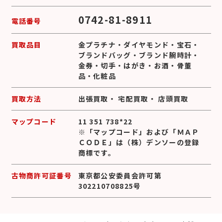
0742-81-8911
電話番号
買取品目
金プラチナ
・
ダイヤモンド
・
宝石
・
ブランドバッグ
・
ブランド腕時計
・
金券
・
切手
・
はがき
・
お酒
・
骨董
品
・
化粧品
買取方法
出張買取
・
宅配買取
・
店頭買取
マップコード
11 351 738*22
※「マップコード」および「ＭＡＰ
ＣＯＤＥ」は（株）デンソーの登録
商標です。
古物商許可証番号
東京都公安委員会許可第
302210708825号