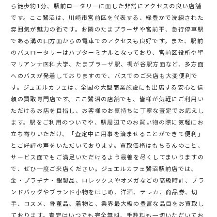
ら徒歩約1分、駅前ロータリーに面した非常にアクセスの良い店舗
です。ここ鷺沼は、川崎市宮前区を代表する、緑豊かで洗練された
雰囲気が魅力の街です。お隣のたまプラーザや宮前平、急行停車駅
である溝の口方面からの電車でのアクセスも良好です。また、駅前
のバスロータリーはハブターミナルとなっており、宮前区役所や聖
マリアンナ医科大学、たまプラーザ駅、梶が谷駅方面など、多方面
へのバスが発着しておりますので、バスでのご来店も大変便利で
す。ジュエルカフェは、全国の大型商業施設にも出店する安心と信
頼の買取専門店です。ここ鷺沼の店舗でも、皆様が気軽にご利用い
ただけるお店を目指し、お客様のお気持ちに丁寧な査定でお応えし
ます。駅をご利用のついでや、駅周辺でのお買い物の際に気軽にお
立ち寄りいただけ、「査定中に用事を済ませることができて便利」
とご好評の声をいただいております。買取価格はもちろんのこと、
サービス面でもご満足いただけるよう最善を尽くしてまいりますの
で、ぜひ一度ご来店ください。ジュエルカフェ鷺沼駅前店では、
金・プラチナ・銀製品、ロレックスやオメガなどの高級時計、ブラ
ンドバッグやブランド小物をはじめ、洋酒、テレカ、商品券、切
手、コスメ、骨董品、着物と、業界最大級の豊富な品目をお買取し
ております。査定はいつでも完全無料、手数料も一切いただいてお