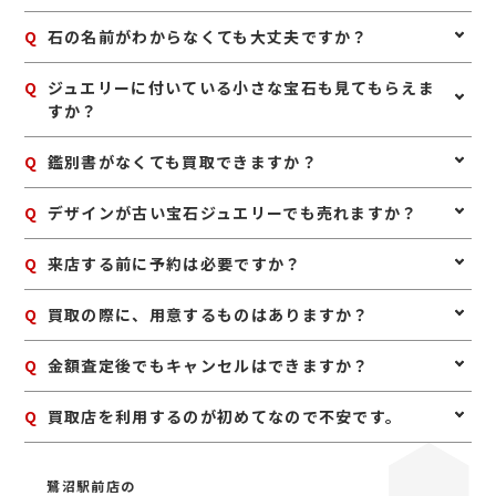
きることがあります。ご自身で磨いたり手を加えたりせ
A
はい、査定可能です。ルビー、サファイア、エメラルド
Q
石の名前がわからなくても大丈夫ですか？
ず、購入時に近い状態でお持ちいただくと安心です。
などの宝石は、種類だけでなく色味や透明感、大きさ、
状態などを見て査定いたします。
A
はい、大丈夫です。ご自身で宝石の種類がわからなくて
Q
ジュエリーに付いている小さな宝石も見てもらえま
も問題ありません。お持ち込みいただければ、確認しな
すか？
がら査定いたします。
A
はい、ジュエリー全体として査定いたします。中央の石
Q
鑑別書がなくても買取できますか？
だけでなく、脇石や地金部分も含めて総合的に評価いた
します。
A
はい、鑑別書がなくても査定は可能です。鑑別書がある
Q
デザインが古い宝石ジュエリーでも売れますか？
場合は参考になりますが、なくてもお品物そのものを確
認して査定いたします。
A
はい、古いデザインでも宝石や素材に価値があれば査定
Q
来店する前に予約は必要ですか？
できます。譲り受けたジュエリーや長年使っていないお
品物もお気軽にご相談ください。
A
予約は必要ありませんのでいつでもお越しいただけます
Q
買取の際に、用意するものはありますか？
が、混み合っている場合は査定をお待たせする場合もご
ざいますので、事前にお電話にて来店予約をいただけま
A
はい。身分証明書(運転免許証、マイナンバーカード、
Q
金額査定後でもキャンセルはできますか？
すとスムーズにご案内できます。
パスポート等)をご用意してください。店舗にてコピー
を取らせていただきますので、必ずお持ちください。
A
お値段にご満足いただけない場合は、もちろんキャンセ
Q
買取店を利用するのが初めてなので不安です。
ル可能です。手数料等も一切かかりませんのでご安心く
ださい。
A
初めての買取店にジュエルカフェをご検討いただきあり
がとうございます。ジュエルカフェは女性スタッフが中
鷺沼駅前店の