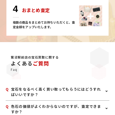
4
おまとめ査定
複数の商品をまとめてお持ちいただくと、査
定金額をアップいたします。
鷺沼駅前店の宝石買取に関する
よくある
ご質問
Faq
Q
宝石をなるべく高く買い取ってもらうにはどうすれ
ばいいですか？
A
宝石は、鑑別書や鑑定書、購入時の付属品があれば一緒
Q
色石の価値がよくわからないのですが、査定できま
にお持ちいただくのがおすすめです。また、ジュエリー
すか？
として保管されている場合は、枠や地金も含めて査定で