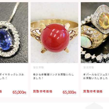
宝石買取
宝石買取
リングお買取いたし
オパールなどジュエリーまとめて
エメラルド・テーパ
お買取いたしました！
グお買取いたしまし
格
65,000
買取参考価格
225,500
買取参考価格
円
円