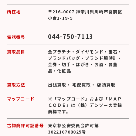
所在地
〒216-0007 神奈川県川崎市宮前区
小台1-19-5
044-750-7113
電話番号
買取品目
金プラチナ
・
ダイヤモンド
・
宝石
・
ブランドバッグ
・
ブランド腕時計
・
金券
・
切手
・
はがき
・
お酒
・
骨董
品
・
化粧品
買取方法
出張買取
・
宅配買取
・
店頭買取
マップコード
※「マップコード」および「ＭＡＰ
ＣＯＤＥ」は（株）デンソーの登録
商標です。
古物商許可証番号
東京都公安委員会許可第
302210708825号