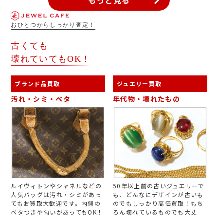
もっと見る
おひとつからしっかり査定！
古くても
壊れていてもOK！
ブランド品買取
ジュエリー買取
汚れ・シミ・ベタ
年代物・壊れたもの
ルイヴィトンやシャネルなどの
50年以上前の古いジュエリーで
人気バッグは汚れ・シミがあっ
も、どんなにデザインが古いも
てもお買取大歓迎です。内側の
のでもしっかり高価買取！もち
ベタつきや匂いがあってもOK！
ろん壊れているものでも大丈