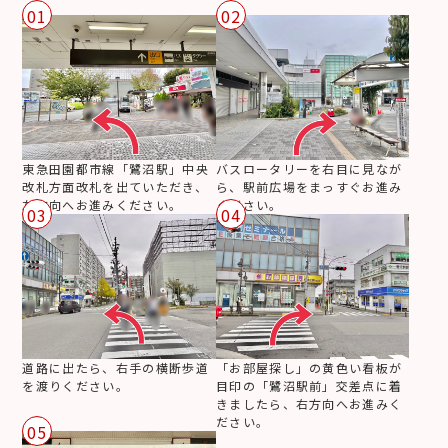
01
02
東急田園都市線「鷺沼駅」中央
バスロータリーを右目に見なが
改札方面改札を出ていただき、
ら、駅前広場をまっすぐお進み
左方向へお進みください。
ください。
03
04
道路に出たら、右手の横断歩道
「お部屋探し」の黄色い看板が
を渡りください。
目印の「鷺沼駅前」交差点に着
きましたら、右方向へお進みく
ださい。
05