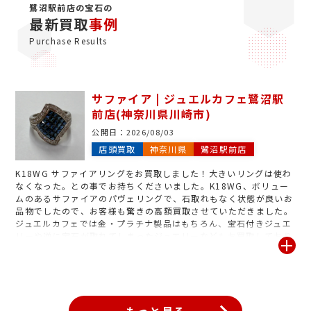
鷺沼駅前店の宝石の
最新買取
事例
Purchase Results
サファイア | ジュエルカフェ鷺沼駅
前店(神奈川県川崎市)
公開日：
2026/08/03
店頭買取
神奈川県
鷺沼駅前店
K18WG サファイアリングをお買取しました！大きいリングは使わ
なくなった。との事でお持ちくださいました。K18WG、ボリュー
ムのあるサファイアのパヴェリングで、石取れもなく状態が良いお
品物でしたので、お客様も驚きの高額買取させていただきました。
ジュエルカフェでは金・プラチナ製品はもちろん、宝石付きジュエ
リーや逆に宝石が取れてしまったジュエリーなどもお買取しており
ます。切れているもの、壊れているものでも大歓迎ですので気にな
るものがございましたらぜひご相談くださいませ。査定は無料です
のでお気軽にお持ちください。