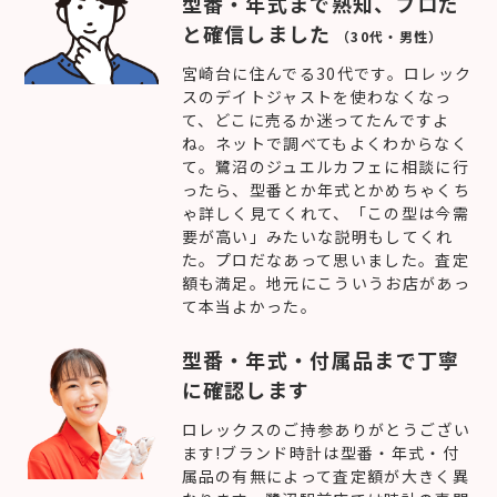
型番・年式まで熟知、プロだ
と確信しました
（30代・男性）
宮崎台に住んでる30代です。ロレック
スのデイトジャストを使わなくなっ
て、どこに売るか迷ってたんですよ
ね。ネットで調べてもよくわからなく
て。鷺沼のジュエルカフェに相談に行
ったら、型番とか年式とかめちゃくち
ゃ詳しく見てくれて、「この型は今需
要が高い」みたいな説明もしてくれ
た。プロだなあって思いました。査定
額も満足。地元にこういうお店があっ
て本当よかった。
型番・年式・付属品まで丁寧
に確認します
ロレックスのご持参ありがとうござい
ます!ブランド時計は型番・年式・付
属品の有無によって査定額が大きく異