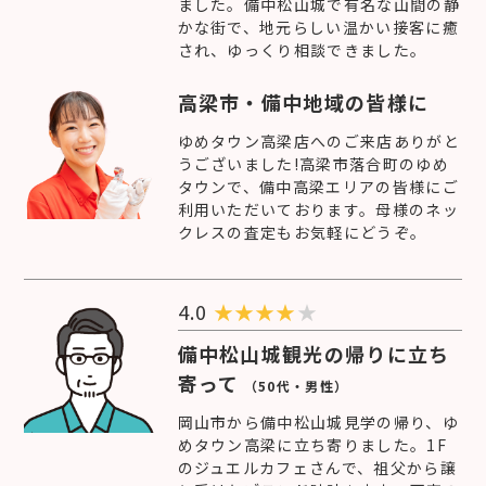
ました。備中松山城で有名な山間の静
かな街で、地元らしい温かい接客に癒
され、ゆっくり相談できました。
高梁市・備中地域の皆様に
ゆめタウン高梁店へのご来店ありがと
うございました!高梁市落合町のゆめ
タウンで、備中高梁エリアの皆様にご
利用いただいております。母様のネッ
クレスの査定もお気軽にどうぞ。
4.0
★
★
★
★
★
備中松山城観光の帰りに立ち
寄って
（50代・男性）
岡山市から備中松山城見学の帰り、ゆ
めタウン高梁に立ち寄りました。1F
のジュエルカフェさんで、祖父から譲