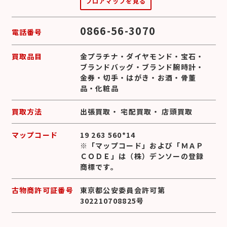
フロアマップを見る
0866-56-3070
電話番号
買取品目
金プラチナ
・
ダイヤモンド
・
宝石
・
ブランドバッグ
・
ブランド腕時計
・
金券
・
切手
・
はがき
・
お酒
・
骨董
品
・
化粧品
買取方法
出張買取
・
宅配買取
・
店頭買取
マップコード
19 263 560*14
※「マップコード」および「ＭＡＰ
ＣＯＤＥ」は（株）デンソーの登録
商標です。
古物商許可証番号
東京都公安委員会許可第
302210708825号