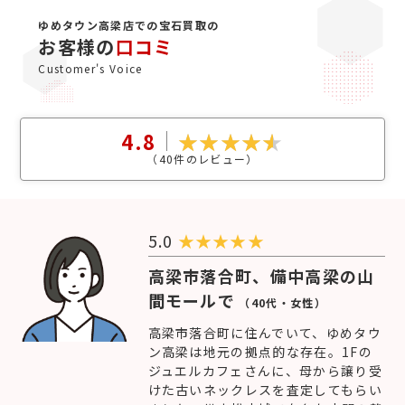
ゆめタウン高梁店での宝石買取の
お客様の
口コミ
Customer's Voice
4.8
（
40
件のレビュー）
5.0
★
★
★
★
★
高梁市落合町、備中高梁の山
間モールで
（40代・女性）
高梁市落合町に住んでいて、ゆめタウ
ン高梁は地元の拠点的な存在。1Fの
ジュエルカフェさんに、母から譲り受
けた古いネックレスを査定してもらい