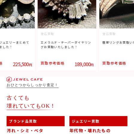
宝石買取
宝石買取
ジュエリーまとめて
エメラルド・テーパーダイヤリン
翡翠リングお買取い
ました！
グお買取いたしました！
格
225,500
買取参考価格
189,000
買取参考価格
円
円
おひとつからしっかり査定！
古くても
壊れていてもOK！
ブランド品買取
ジュエリー買取
汚れ・シミ・ベタ
年代物・壊れたもの