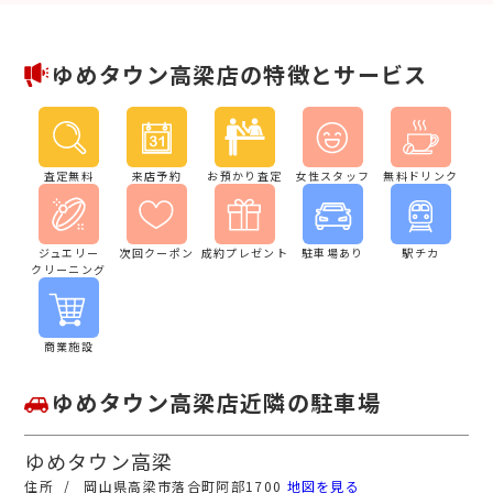
ゆめタウン高梁店の特徴とサービス
査定無料
来店予約
お預かり査定
女性スタッフ
無料ドリンク
ジュエリー
次回クーポン
成約プレゼント
駐車場あり
駅チカ
クリーニング
商業施設
ゆめタウン高梁店近隣の駐車場
ゆめタウン高梁
岡山県高梁市落合町阿部1700
地図を見る