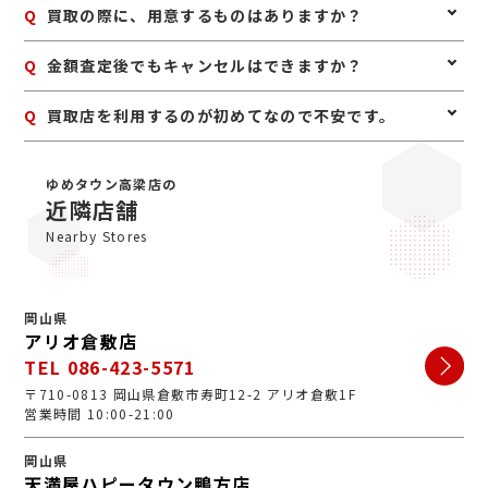
品物もお気軽にご相談ください。
A
予約は必要ありませんのでいつでもお越しいただけます
Q
買取の際に、用意するものはありますか？
が、混み合っている場合は査定をお待たせする場合もご
ざいますので、事前にお電話にて来店予約をいただけま
A
はい。身分証明書(運転免許証、マイナンバーカード、
Q
金額査定後でもキャンセルはできますか？
すとスムーズにご案内できます。
パスポート等)をご用意してください。店舗にてコピー
を取らせていただきますので、必ずお持ちください。
A
お値段にご満足いただけない場合は、もちろんキャンセ
Q
買取店を利用するのが初めてなので不安です。
ル可能です。手数料等も一切かかりませんのでご安心く
ださい。
A
初めての買取店にジュエルカフェをご検討いただきあり
がとうございます。ジュエルカフェは女性スタッフが中
ゆめタウン高梁店の
心で、丁寧な接客・明るいお店・手数料完全無料の手軽
近隣店舗
さで多くのお客様にご利用いただいています。ぜひ安心
Nearby Stores
してお越しくださいませ。
岡山県
アリオ倉敷店
TEL 086-423-5571
〒710-0813 岡山県倉敷市寿町12-2 アリオ倉敷1F
営業時間 10:00-21:00
岡山県
天満屋ハピータウン鴨方店