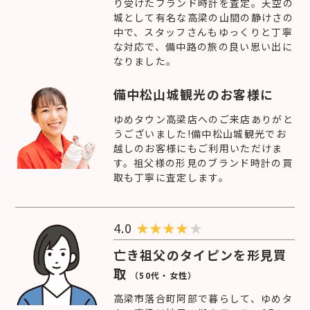
り受けたブランド時計を査定。天空の
城として有名な高梁の山間の静けさの
中で、スタッフさんもゆっくりと丁寧
な対応で、備中路の旅の良い思い出に
なりました。
備中松山城観光のお客様に
ゆめタウン高梁店へのご来店ありがと
うございました!備中松山城観光でお
越しのお客様にもご利用いただけま
す。祖父様の形見のブランド時計の買
取も丁寧に査定します。
4.0
★
★
★
★
★
亡き祖父のタイピンを形見買
取
（50代・女性）
高梁市落合町阿部で暮らして、ゆめタ