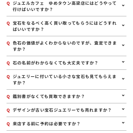
Q
ジュエルカフェ ゆめタウン高梁店にはどうやって
行けばいいですか？
A
国道313号線沿いにあるゆめタウン高梁店1F入口右手
Q
宝石をなるべく高く買い取ってもらうにはどうすれ
側、外付け店舗にございます。伯備線備中高梁駅前にあ
ばいいですか？
る高梁バスセンターよりゆめタウンシャトルバスで11分
のところです。
A
宝石は、鑑別書や鑑定書、購入時の付属品があれば一緒
Q
色石の価値がよくわからないのですが、査定できま
にお持ちいただくのがおすすめです。また、ジュエリー
すか？
として保管されている場合は、枠や地金も含めて査定で
きることがあります。ご自身で磨いたり手を加えたりせ
A
はい、査定可能です。ルビー、サファイア、エメラルド
Q
石の名前がわからなくても大丈夫ですか？
ず、購入時に近い状態でお持ちいただくと安心です。
などの宝石は、種類だけでなく色味や透明感、大きさ、
状態などを見て査定いたします。
A
はい、大丈夫です。ご自身で宝石の種類がわからなくて
Q
ジュエリーに付いている小さな宝石も見てもらえま
も問題ありません。お持ち込みいただければ、確認しな
すか？
がら査定いたします。
A
はい、ジュエリー全体として査定いたします。中央の石
Q
鑑別書がなくても買取できますか？
だけでなく、脇石や地金部分も含めて総合的に評価いた
します。
A
はい、鑑別書がなくても査定は可能です。鑑別書がある
Q
デザインが古い宝石ジュエリーでも売れますか？
場合は参考になりますが、なくてもお品物そのものを確
認して査定いたします。
A
はい、古いデザインでも宝石や素材に価値があれば査定
Q
来店する前に予約は必要ですか？
できます。譲り受けたジュエリーや長年使っていないお