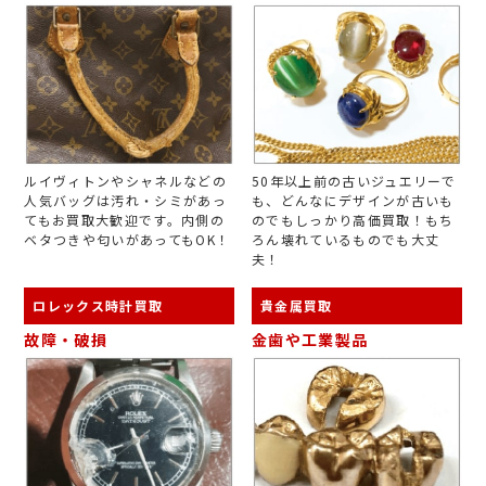
ルイヴィトンやシャネルなどの
50年以上前の古いジュエリーで
人気バッグは汚れ・シミがあっ
も、どんなにデザインが古いも
てもお買取大歓迎です。内側の
のでもしっかり高価買取！もち
ベタつきや匂いがあってもOK！
ろん壊れているものでも大丈
夫！
ロレックス時計買取
貴金属買取
故障・破損
金歯や工業製品