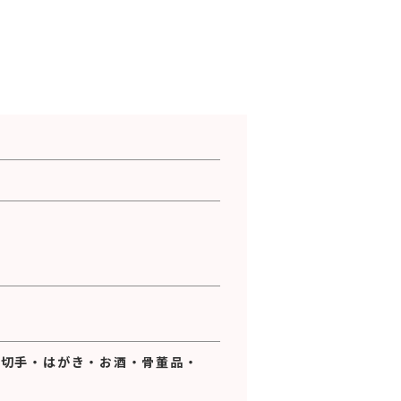
・
切手
・
はがき
・
お酒
・
骨董品
・