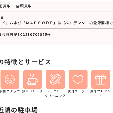
配買取
・
店頭買取
06
ード」および「ＭＡＰＣＯＤＥ」は（株）デンソーの登録商標で
許可第302210708825号
の特徴とサービス
女性スタッフ
無料ドリンク
ジュエリー
次回クーポン
成約プレゼン
クリーニング
ト
近隣の駐車場