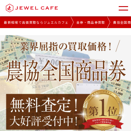
最新相場で高価買取ならジュエルカフェ
金券・商品券買取
農協全国