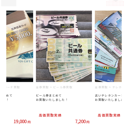
ール券買取
金券買取 > テレホンカード買取
金券買取 > ビール券
て
古いテレホンカード
ビール券まとめて
した！
お買取いたしました！
お買取いたしました！
績
高価買取実績
高価買取実績
7,200
10,500
円
円