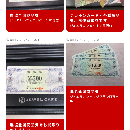
農協全国商品券
テレホンカード・各種商品
券、高価買取りです!
ジュエルカフェフジグラン重信店
ジュエルカフェイオン長岡店
公開日：2024/10/01
公開日：2024/09/18
農協全国商品券
ジュエルカフェフジグラン四万十
店
農協全国商品券をお買取り
致しました