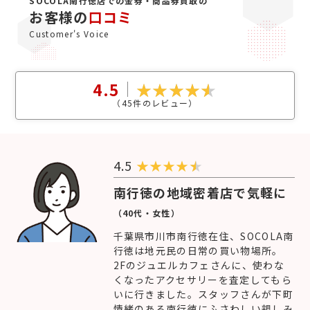
SOCOLA南行徳店での金券・商品券買取の
お客様の
口コミ
Customer's Voice
4.5
（
45
件のレビュー）
4.5
★
★
★
★
南行徳の地域密着店で気軽に
（40代・女性）
千葉県市川市南行徳在住、SOCOLA南
行徳は地元民の日常の買い物場所。
2Fのジュエルカフェさんに、使わな
くなったアクセサリーを査定してもら
いに行きました。スタッフさんが下町
情緒のある南行徳にふさわしい親しみ