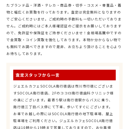
たブランド品・洋酒・テレカ・商品券・切手・コスメ・骨董品・着
物と幅広くお買取を行っております。査定は完全無料となりますの
でご安心くださいませ。ご成約時の手数料も一切いただいておりま
せん。ご成約時にはご本人様確認証のご提示をお願いしております
ので、免許証や保険証をご持参くださいませ！金相場高騰中ですの
で金買取・コイン買取を強化しております。本物か分からない物で
も無料でお調べできますので是非、お立ちより頂けることを心より
お待ちしております。
査定スタッフから一言
ジェエルカフェSOCOLA南行徳店は市川市行徳にございま
すSOCOLA南行徳店、2Fのココロ南行徳歯科クリニック様
の奥にございます。最寄り駅は南行徳駅からバスに乗り、
南行徳三丁目バス停にて下車、歩いてすぐにございます。
お車でお越しの際にはSOCOLA南行徳の地下駐車場、屋上
駐車場をご利用ください。ジュエルカフェSOCOLA南行徳
店は10時から19時まで営業しておりますので、お仕事帰