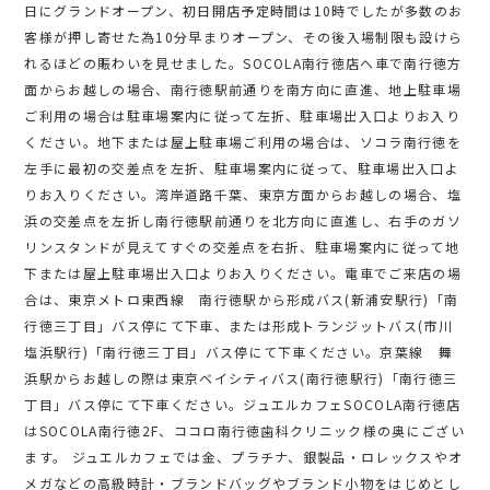
日にグランドオープン、初日開店予定時間は10時でしたが多数のお
客様が押し寄せた為10分早まりオープン、その後入場制限も設けら
れるほどの賑わいを見せました。SOCOLA南行徳店へ車で南行徳方
面からお越しの場合、南行徳駅前通りを南方向に直進、地上駐車場
ご利用の場合は駐車場案内に従って左折、駐車場出入口よりお入り
ください。地下または屋上駐車場ご利用の場合は、ソコラ南行徳を
左手に最初の交差点を左折、駐車場案内に従って、駐車場出入口よ
りお入りください。湾岸道路千葉、東京方面からお越しの場合、塩
浜の交差点を左折し南行徳駅前通りを北方向に直進し、右手のガソ
リンスタンドが見えてすぐの交差点を右折、駐車場案内に従って地
下または屋上駐車場出入口よりお入りください。電車でご来店の場
合は、東京メトロ東西線 南行徳駅から形成バス(新浦安駅行)「南
行徳三丁目」バス停にて下車、または形成トランジットバス(市川
塩浜駅行)「南行徳三丁目」バス停にて下車ください。京葉線 舞
浜駅からお越しの際は東京ベイシティバス(南行徳駅行)「南行徳三
丁目」バス停にて下車ください。ジュエルカフェSOCOLA南行徳店
はSOCOLA南行徳2F、ココロ南行徳歯科クリニック様の奥にござい
ます。 ジュエルカフェでは金、プラチナ、銀製品・ロレックスやオ
メガなどの高級時計・ブランドバッグやブランド小物をはじめとし