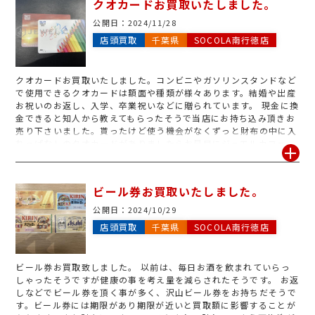
クオカードお買取いたしました。
公開日：
2024/11/28
店頭買取
千葉県
SOCOLA南行徳店
クオカードお買取いたしました。コンビニやガソリンスタンドなど
で使用できるクオカードは額面や種類が様々あります。結婚や出産
お祝いのお返し、入学、卒業祝いなどに贈られています。 現金に換
金できると知人から教えてもらったそうで当店にお持ち込み頂きお
売り下さいました。貰ったけど使う機会がなくずっと財布の中に入
れっぱなしのクオカードがありましたらお早目にジュエルカフェ
SOCOLA南行徳店にお持ち込み下さい。!クオカードの中には残高
証明が必要なものがございますので詳しくはスタッフまでお気軽に
お声掛けください!電話でのお問い合わせも可能ですのでお待ちし
ビール券お買取いたしました。
ております
公開日：
2024/10/29
店頭買取
千葉県
SOCOLA南行徳店
ビール券お買取致しました。 以前は、毎日お酒を飲まれていらっ
しゃったそうですが健康の事を考え量を減らされたそうです。 お返
しなどでビール券を頂く事が多く、沢山ビール券をお持ちだそうで
す。ビール券には期限があり期限が近いと買取額に影響することが