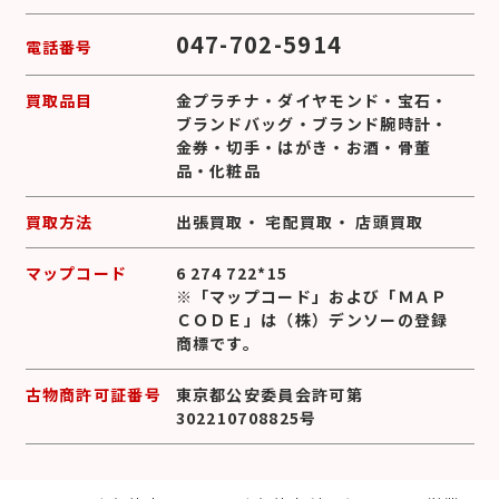
047-702-5914
電話番号
買取品目
金プラチナ
・
ダイヤモンド
・
宝石
・
ブランドバッグ
・
ブランド腕時計
・
金券
・
切手
・
はがき
・
お酒
・
骨董
品
・
化粧品
買取方法
出張買取
・
宅配買取
・
店頭買取
マップコード
6 274 722*15
※「マップコード」および「ＭＡＰ
ＣＯＤＥ」は（株）デンソーの登録
商標です。
古物商許可証番号
東京都公安委員会許可第
302210708825号