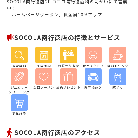
SOCOLA南行徳店2F ココロ南行徳歯科の向かいにて営業
中！
「ホームページクーポン」貴金属10％アップ
SOCOLA南行徳店の特徴とサービス
査定無料
来店予約
お預かり査定
女性スタッフ
無料ドリンク
ジュエリー
次回クーポン
成約プレゼント
駐車場あり
駅チカ
クリーニング
商業施設
SOCOLA南行徳店のアクセス