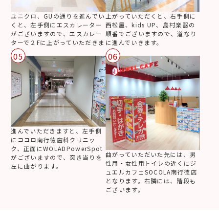
ユニクロ、GUの通りを進んでい
上がっていただくと、右手側に
くと、左手側にエスカレーター
西松屋、kids UP、島村楽器の
がございますので、エスカレー
順番でございますので、道なり
ターで２Fに上がっていただきま
に進んでいきます。
す。
05
06
進んでいただきますと、左手側
にココロ南行徳歯科クリニッ
ク、正面にWOLADPowerSpot
曲がっていただいた先には、男
がございますので、突き当りを
性用・女性用トイレの近くにジ
左に曲がります。
ュエルカフェSOCOLA南行徳店
となります。右隣には、階段も
ございます。