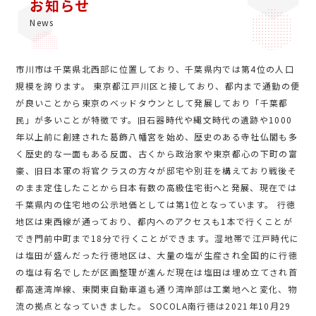
お知らせ
News
市川市は千葉県北西部に位置しており、千葉県内では第4位の人口
規模を誇ります。 東京都江戸川区と接しており、都内まで通勤の便
が良いことから東京のベッドタウンとして発展しており「千葉都
民」が多いことが特徴です。旧石器時代や縄文時代の遺跡や1000
年以上前に創建された葛飾八幡宮を始め、歴史のある寺社仏閣も多
く歴史的な一面もある反面、古くから政治家や東京都心の下町の富
豪、旧日本軍の将官クラスの方々が邸宅や別荘を構えており戦後そ
のまま定住したことから日本有数の高級住宅街へと発展、現在では
千葉県内の住宅地の公示地価としては第1位となっています。 行徳
地区は東西線が通っており、都内へのアクセスも1本で行くことが
でき門前中町まで18分で行くことができます。湿地帯で江戸時代に
は塩田が盛んだった行徳地区は、大量の塩が生産され全国的に行徳
の塩は有名でしたが区画整理が進んだ現在は塩田は埋め立てされ首
都高速湾岸線、東関東自動車道も通り湾岸部は工業地へと変化、物
流の拠点となっていきました。 SOCOLA南行徳は2021年10月29