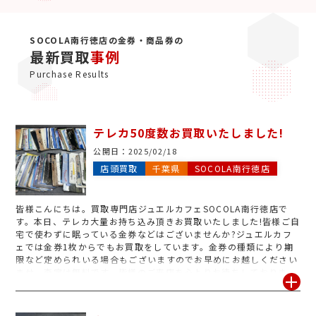
SOCOLA南行徳店の金券・商品券の
最新買取
事例
Purchase Results
テレカ50度数お買取いたしました!
公開日：
2025/02/18
店頭買取
千葉県
SOCOLA南行徳店
皆様こんにちは。買取専門店ジュエルカフェSOCOLA南行徳店で
す。本日、テレカ大量お持ち込み頂きお買取いたしました!皆様ご自
宅で使わずに眠っている金券などはございませんか?ジュエルカフ
ェでは金券1枚からでもお買取をしています。金券の種類により期
限など定められいる場合もございますのでお早めにお越しください
ませ。査定は無料です。皆様のご来店を心よりお待ちしておりま
す。