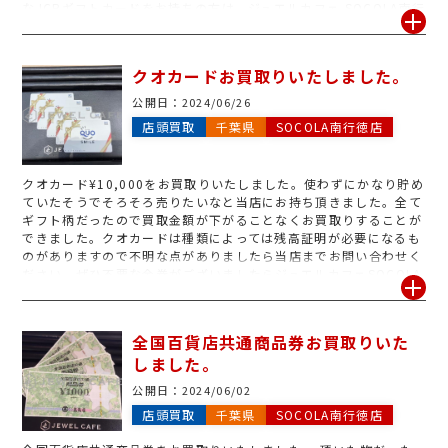
なJCBギフトカードをお持ちの方は、ジュエルカフェ SOCOLA南行
徳店にお持ちください。
クオカードお買取りいたしました。
公開日：
2024/06/26
店頭買取
千葉県
SOCOLA南行徳店
クオカード¥10,000をお買取りいたしました。使わずにかなり貯め
ていたそうでそろそろ売りたいなと当店にお持ち頂きました。全て
ギフト柄だったので買取金額が下がることなくお買取りすることが
できました。クオカードは種類によっては残高証明が必要になるも
のがありますので不明な点がありましたら当店までお問い合わせく
ださい。ぜひ不要な金券がございましたらジュエルカフェSOCOLA
南行徳店にお持ちください!!
全国百貨店共通商品券お買取りいた
しました。
公開日：
2024/06/02
店頭買取
千葉県
SOCOLA南行徳店