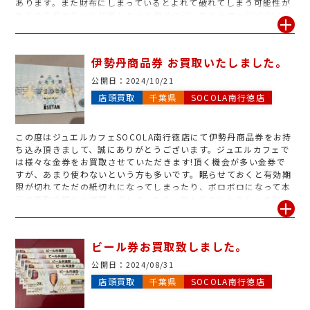
あります。また財布にしまっているとよれて破れてしまう可能性が
あるので使わないと判断したらお早めにジュエルカフェSOCOLA南
行徳店へお持ちください!安心の無料査定で、金券の現金化をさせ
ていただきます!
伊勢丹商品券 お買取いたしました。
公開日：
2024/10/21
店頭買取
千葉県
SOCOLA南行徳店
この度はジュエルカフェSOCOLA南行徳店にて伊勢丹商品券をお持
ち込み頂きまして、誠にありがとうございます。ジュエルカフェで
は様々な金券をお買取させていただきます!頂く機会が多い金券で
すが、あまり使わないという方も多いです。眠らせておくと有効期
限が切れてただの紙切れになってしまったり、ボロボロになって本
来の買取金額から減額してしまったり…なんてこともありえます。
もったいないです!使わないと思った時が売り時です!是非ジュエル
カフェSOCOLA南行徳店へお持ち込みをお待ちしております。店頭
や電話問い合わせも大歓迎でございます。
ビール券お買取致しました。
公開日：
2024/08/31
店頭買取
千葉県
SOCOLA南行徳店