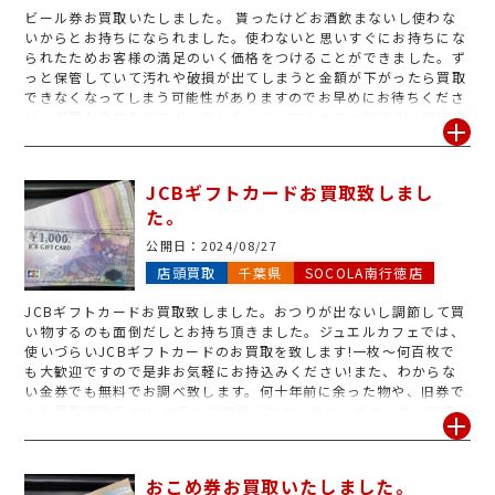
ビール券お買取いたしました。 貰ったけどお酒飲まないし使わな
いからとお持ちになられました。使わないと思いすぐにお持ちにな
られたためお客様の満足のいく価格をつけることができました。ず
っと保管していて汚れや破損が出てしまうと金額が下がったら買取
できなくなってしまう可能性がありますのでお早めにお待ちくださ
い。不要な金券などございましたらジュエルカフェSOCOLA南行徳
店にお越しください。
JCBギフトカードお買取致しまし
た。
公開日：
2024/08/27
店頭買取
千葉県
SOCOLA南行徳店
JCBギフトカードお買取致しました。おつりが出ないし調節して買
い物するのも面倒だしとお持ち頂きました。ジュエルカフェでは、
使いづらいJCBギフトカードのお買取を致します!一枚〜何百枚で
も大歓迎ですので是非お気軽にお持込みください!また、わからな
い金券でも無料でお調べ致します。何十年前に余った物や、旧券で
もお買取可能です!いつでもご相談くださいませ、スタッフ一同皆
様のご来店をお待ち致しております。
おこめ券お買取いたしました。