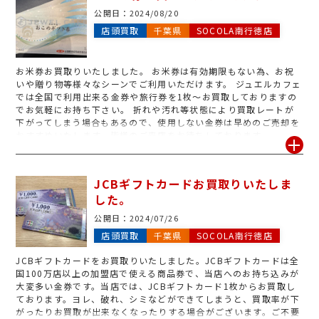
公開日：
2024/08/20
店頭買取
千葉県
SOCOLA南行徳店
お米券お買取りいたしました。 お米券は有効期限もない為、お祝
いや贈り物等様々なシーンでご利用いただけます。 ジュエルカフェ
では全国で利用出来る金券や旅行券を1枚～お買取しておりますの
でお気軽にお持ち下さい。 折れや汚れ等状態により買取レートが
下がってしまう場合もあるので、使用しない金券は早めのご売却を
おすすめいたします。皆様のご来店をお待ちしております。
JCBギフトカードお買取りいたしま
した。
公開日：
2024/07/26
店頭買取
千葉県
SOCOLA南行徳店
JCBギフトカードをお買取りいたしました。JCBギフトカードは全
国100万店以上の加盟店で使える商品券で、当店へのお持ち込みが
大変多い金券です。当店では、JCBギフトカード1枚からお買取し
ております。ヨレ、破れ、シミなどができてしまうと、買取率が下
がったりお買取が出来なくなったりする場合がございます。ご不要