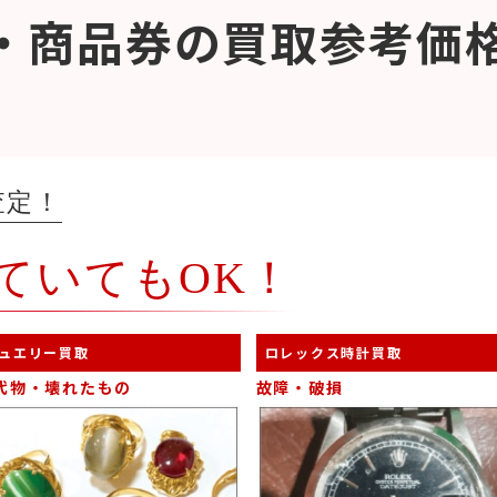
・商品券の買取参考価
査定！
ていてもOK！
ュエリー買取
ロレックス時計買取
代物・壊れたもの
故障・破損