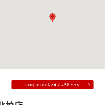
GoogleMapでお店までの経路をみる
北柏店