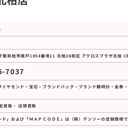
0
1 千葉県柏市根戸1854番地11 北柏26街区 アクロスプラザ北柏 C棟
6-7037
ダイヤモンド
・
宝石
・
ブランドバッグ
・
ブランド腕時計
・
金券
配買取
・
店頭買取
ード」および「ＭＡＰＣＯＤＥ」は（株）デンソーの登録商標で