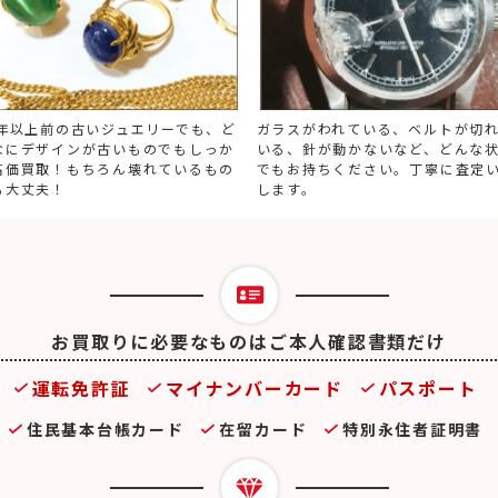
0年以上前の古いジュエリーでも、ど
ガラスがわれている、ベルトが切
なにデザインが古いものでもしっか
いる、針が動かないなど、どんな
高価買取！もちろん壊れているもの
でもお持ちください。丁寧に査定
も大丈夫！
します。
お買取りに必要なものはご本人確認書類だけ
運転免許証
マイナンバーカード
パスポート
住民基本台帳カード
在留カード
特別永住者証明書