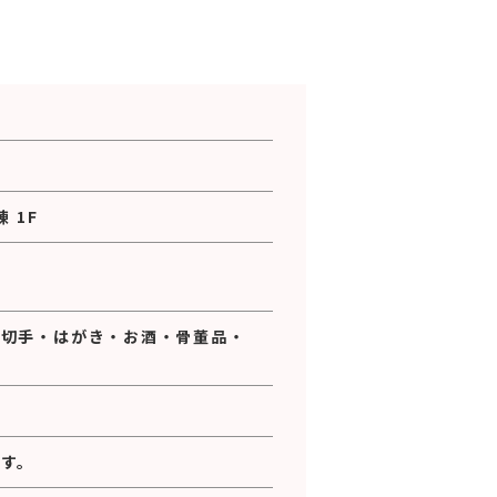
 1F
・
切手
・
はがき
・
お酒
・
骨董品
・
す。