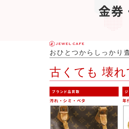
金券
おひとつからしっかり
古くても
壊れ
ブランド品買取
ジ
汚れ・シミ・ベタ
年