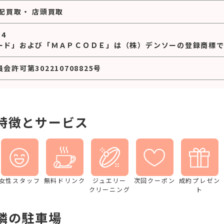
配買取
・
店頭買取
14
ード」および「ＭＡＰＣＯＤＥ」は（株）デンソーの登録商標で
許可第302210708825号
特徴とサービス
女性スタッフ
無料ドリンク
ジュエリー
次回クーポン
成約プレゼン
クリーニング
ト
隣の駐車場