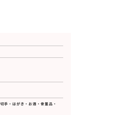
・
切手
・
はがき
・
お酒
・
骨董品
・