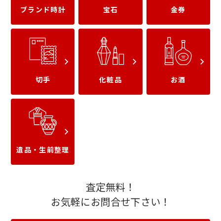
ブランド時計
宝石
金券
VJAギフトカード
三菱UFJニコスギフト
カード
切手
化粧品
お酒
JTB旅行券
JTBナイスギフト
遺品・生前整理
査定無料！
お気軽にお問合せ下さい！
日本旅行 旅行券
近畿日本ツーリスト旅