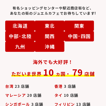
有名ショッピングセンターや駅近商店街など、
あなたの街のジュエルカフェでお待ちしています!
北海道
東北
関東
農協全国商品券
マックカード
中部･北陸
関西
中国･四国
九州
沖縄
海外でも大好評！
10
79
ただいま世界
ヵ国・
店舗
台湾
23 店舗
香港
3 店舗
マレーシア
20 店舗
タイ
10 店舗
シンガポール
3 店舗
フィリピン
13 店舗