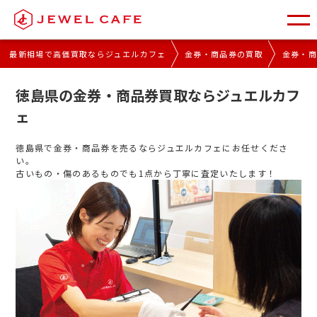
最新相場で高価買取ならジュエルカフェ
金券・商品券の買取
金券・
徳島県の金券・商品券買取ならジュエルカフ
ェ
徳島県で金券・商品券を売るならジュエルカフェにお任せくださ
い。
古いもの・傷のあるものでも1点から丁寧に査定いたします！