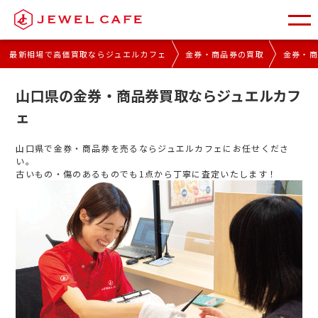
最新相場で高価買取ならジュエルカフェ
金券・商品券の買取
金券・
山口県の金券・商品券買取ならジュエルカフ
ェ
山口県で金券・商品券を売るならジュエルカフェにお任せくださ
い。
古いもの・傷のあるものでも1点から丁寧に査定いたします！