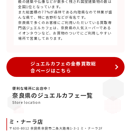
級の建築や仏像などが数多く残され国宝建築物の数は
全国1位となっています。
また総面積の77%が森林である内陸県なので林業が盛
んな県で、特に吉野杉などが有名です。
奈良県で多くのお客様にご利用いただいている買取専
門店ジュエルカフェは、奈良県の人気スーパーである
イオンタウンなど、お買物のついでにご利用しやすい
場所で営業しております。
ジュエルカフェの金券買取総
合ページはこちら
便利な場所に出店中！
奈良県のジュエルカフェ一覧
Store location
ミ・ナーラ店
〒630-8012 奈良県奈良市二条大路南1-3-1 ミ・ナーラ2F