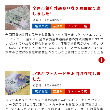
ドがございましたら、是非お持ち込みくださいませ。 スタッフ一
同心よりお待ちしております!
全国百貨店共通商品券をお買取り致
しました!
公開日：
2024/09/29
店頭買取
奈良県
ミ・ナーラ店
全国百貨店共通商品券をお買取りさせて頂きました! ジュエルカフ
ェ ミ・ナーラ店では、全国百貨店共通商品券の買取実施中です! プ
レゼントでいただく機会があっても、使用できる店が少なく使いづ
らい為、現金化希望でお持ち込みいただくことが多い印象です! 買
取率のご確認や買取可能商品券なのかなど質問などございましたら
お気軽にお問合せくださいませ。 全国百貨店共通商品券以外に
も、JCBギフトカード、JTB商品券、旅行券、株主優待券、クオカ
ード、図書カード、テレフォンカード、はがき、切手など、お買取
り可能でございます。 その他たくさんの種類の金券取り扱い中! こ
JCBギフトカードをお買取り致しま
れ売れるのかな?と感じられたら、是非お問い合わせください。 1
した
枚でも大量でもOKです! 金券類のお買取りには、ジュエルカフェ
ミ・ナーラ店を是非ご利用くださいませ。
公開日：
2024/09/21
店頭買取
奈良県
ミ・ナーラ店
ジュエルカフェブログをご覧の皆様こんにちは!ジュエルカフェミ・
ナーラ店です!この度JCBギフトカードをお買取りさせて頂きまし
た! ジュエルカフェ ミ・ナーラ店では、JCBギフトカードの買取実