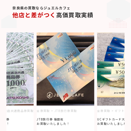
奈良県の買取ならジュエルカフェ
他店と差がつく
高価買取実績
全国百貨店共通商品券買取
金券買取 > JTB旅行券買取
金券買取 > ギフトカ
商品券
JTB旅行券 複数枚
UCギフトカード大量
した！
お買取いたしました！
お買取いたしました！