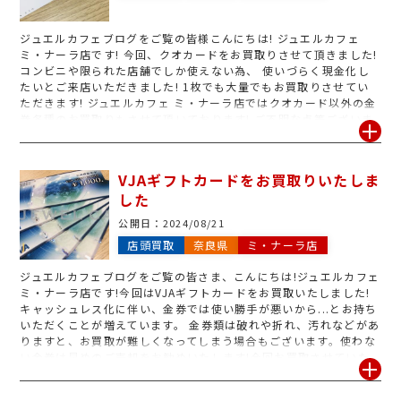
ジュエルカフェブログをご覧の皆様こんにちは! ジュエルカフェ
ミ・ナーラ店です! 今回、クオカードをお買取りさせて頂きました!
コンビニや限られた店舗でしか使えない為、 使いづらく現金化し
たいとご来店いただきました! 1枚でも大量でもお買取りさせてい
ただきます! ジュエルカフェ ミ・ナーラ店ではクオカード以外の金
券各種のお買取りもさせて頂いております! ご不明な点等ございま
したら、お気軽にお問い合わせください。査定はいつでも無料でお
こなっております! 皆様のご来店心よりお待ちしております!
VJAギフトカードをお買取りいたしま
した
公開日：
2024/08/21
店頭買取
奈良県
ミ・ナーラ店
ジュエルカフェブログをご覧の皆さま、こんにちは!ジュエルカフェ
ミ・ナーラ店です!今回はVJAギフトカードをお買取いたしました!
キャッシュレス化に伴い、金券では使い勝手が悪いから...とお持ち
いただくことが増えています。 金券類は破れや折れ、汚れなどがあ
りますと、お買取が難しくなってしまう場合もございます。使わな
い金券は早めのご売却をお勧めいたします!今回お買取させていた
だいたVJAギフトカードだけでなく、JCBギフトカードや全国百貨
店共通商品券、QUOカードや図書カード、テレホンカード、切手や