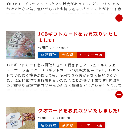
施中です! プレゼントでいただく機会があっても、どこでも使える
わけではない為、使いづらいとお持ち込みいただくことが多い印象
です! JCBギフトカード以外にも、全国百貨店共通商品券、JTB商
品券、旅行券、クオカード、テレフォンカード、図書カード、はが
き、切手など、お買取り可能でございます。 その他たくさんの種類
の金券取り扱い中! これ売れるのかな?と感じられたら、是非お問い
JCBギフトカードをお買取りいたし
合わせください。 1枚でも大量でもOKです! 金券類のお買取りに
ました!
は、ジュエルカフェ ミ・ナーラ店を是非ご利用くださいませ。
公開日：
2024/09/11
店頭買取
奈良県
ミ・ナーラ店
JCBギフトカードをお買取りさせて頂きました! ジュエルカフェ
ミ・ナーラ店では、JCBギフトカードの買取実施中です! プレゼン
トでいただく機会があっても、使用できる店が少なく使いづらい
為、現金化希望でお持ち込みいただくことが多い印象です! 買取率
のご確認や買取可能商品券なのかなど質問などございましたらお気
軽にお問合せくださいませ。 JCBギフトカード以外にも、全国百
貨店共通商品券、JTB商品券、旅行券、株主優待券、クオカード、
図書カード、テレフォンカード、はがき、切手など、お買取り可能
でございます。 その他たくさんの種類の金券取り扱い中! これ売れ
クオカードをお買取りいたしました!
るのかな?と感じられたら、是非お問い合わせください。 1枚でも
大量でもOKです! 金券類のお買取りには、ジュエルカフェ ミ・ナ
公開日：
2024/09/01
ーラ店を是非ご利用くださいませ。
店頭買取
奈良県
ミ・ナーラ店