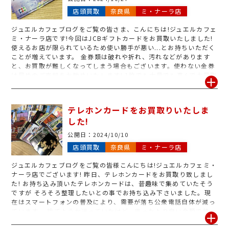
店頭買取
奈良県
ミ・ナーラ店
ジュエルカフェブログをご覧の皆さま、こんにちは!ジュエルカフェ
ミ・ナーラ店です!今回はJCBギフトカードをお買取いたしました!
使えるお店が限られているため使い勝手が悪い...とお持ちいただく
ことが増えています。 金券類は破れや折れ、汚れなどがあります
と、お買取が難しくなってしまう場合もございます。使わない金券
は早めのご売却をお勧めいたします! 1枚でも大量でも喜んでお買取
いたしますので、お気軽にご来店くださいませ! 査定はいつでも無
料でおこなっております!皆さまのご来店心よりお待ちしておりま
す!
テレホンカードをお買取りいたしま
した!
公開日：
2024/10/10
店頭買取
奈良県
ミ・ナーラ店
ジュエルカフェブログをご覧の皆様こんにちは!ジュエルカフェミ・
ナーラ店でございます! 昨日、テレホンカードをお買取り致しまし
た! お持ち込み頂いたテレホンカードは、昔趣味で集めていたそう
ですが そろそろ整理したいとの事でお持ち込み下さいました。現
在はスマートフォンの普及により、需要が落ち公衆電話自体が減っ
ています。 捨てようか迷っていたけど、思ったより良い金額で持っ
てきてみて良かったと喜んで下さいました! ご不要なテレホンカー