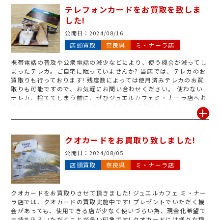
はがきなどもジュエルカフェではお買取しております! 1枚でも大量
テレフォンカードをお買取を致しま
でも喜んでお買取いたしますので、お気軽にご来店くださいませ!
した!
皆さまのご来店心よりお待ちしております!
公開日：
2024/08/16
店頭買取
奈良県
ミ・ナーラ店
携帯電話の普及や公衆電話の減少などにより、使う機会が減ってし
まったテレカ。ご自宅に眠っていませんか? 当店では、テレカのお
買取りも行っております! 残度数によっては使用済みテレカのお買
取りも可能ですので、お気軽にお問い合わせください。 使わない
テレカ、捨ててしまう前に、ぜひジュエルカフェミ・ナーラ店へお
持ち下さい!また、当店では様々な金券のお買取りも行っておりま
す。ミナーラの中にお店がございますので、お買い物のついでなど
にぜひお立ち寄りください! 皆様のご来店、心よりお待ちしており
ます!
クオカードをお買取り致しました!
公開日：
2024/08/05
店頭買取
奈良県
ミ・ナーラ店
クオカードをお買取りさせて頂きました! ジュエルカフェ ミ・ナー
ラ店では、クオカードの買取実施中です! プレゼントでいただく機
会があっても、使用できる店が少なく使いづらい為、現金化希望で
お持ち込みいただくことが多い印象です! クオカードには様々な種