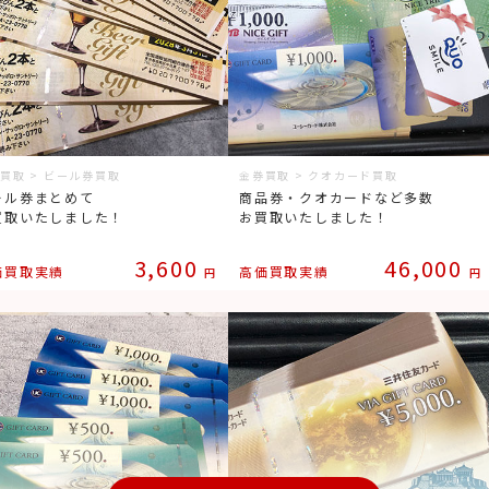
買取 > ビール券買取
金券買取 > クオカード買取
ール券まとめて
商品券・クオカードなど多数
買取いたしました！
お買取いたしました！
3,600
46,000
価買取実績
高価買取実績
円
円