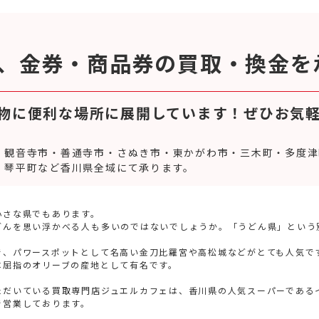
、金券・商品券の買取・換金を
物に便利な場所に展開しています！ぜひお気
・観音寺市・善通寺市・さぬき市・東かがわ市・三木町・多度津
・琴平町など香川県全域にて承ります。
小さな県でもあります。
どんを思い浮かべる人も多いのではないでしょうか。「うどん県」という
。
で、パワースポットとして名高い金刀比羅宮や高松城などがとても人気で
本屈指のオリーブの産地として有名です。
ただいている買取専門店ジュエルカフェは、香川県の人気スーパーである
で営業しております。