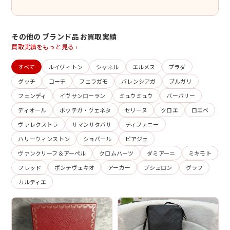
その他の ブランド品 お買取実績
買取実績をもっと見る ›
すべて
ルイヴィトン
シャネル
エルメス
プラダ
グッチ
コーチ
フェラガモ
バレンシアガ
ブルガリ
フェンディ
イヴサンローラン
ミュウミュウ
バーバリー
ディオール
ボッテガ・ヴェネタ
セリーヌ
クロエ
ロエベ
ヴァレクストラ
サマンサタバサ
ティファニー
ハリーウィンストン
ショパール
ピアジェ
ヴァンクリーフ＆アーペル
クロムハーツ
ダミアーニ
ミキモト
フレッド
ポンテヴェキオ
アーカー
ブシュロン
グラフ
カルティエ