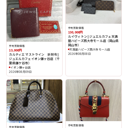
参考買取価格
130,000円
ルイヴィトン | ジュエルカフェ天満
屋ハピーズ西大寺モール店（岡山県
岡山市）
参考買取価格
天満屋ハピーズ西大寺モール店
13,000円
2026年08月08日
カルティエ マストライン 折財布 |
ジュエルカフェイオン鎌ヶ谷店（千
葉県鎌ケ谷市）
イオン鎌ヶ谷店
2026年08月09日
参考買取価格
参考買取価格