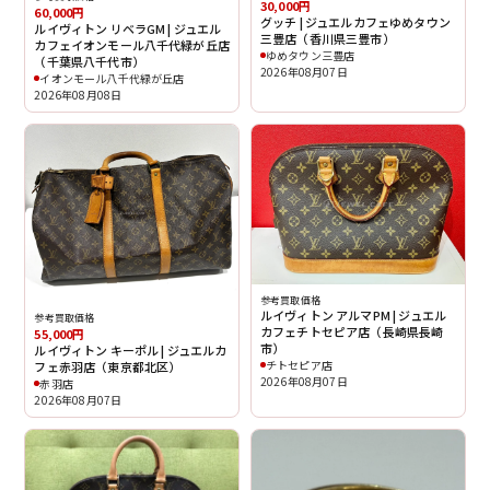
30,000円
60,000円
グッチ | ジュエルカフェゆめタウン
ルイヴィトン リベラGM | ジュエル
三豊店（香川県三豊市）
カフェイオンモール八千代緑が丘店
ゆめタウン三豊店
（千葉県八千代市）
2026年08月07日
イオンモール八千代緑が丘店
2026年08月08日
参考買取価格
ルイヴィトン アルマPM | ジュエル
参考買取価格
カフェチトセピア店（長崎県長崎
55,000円
市）
ルイヴィトン キーポル | ジュエルカ
チトセピア店
フェ赤羽店（東京都北区）
2026年08月07日
赤羽店
2026年08月07日