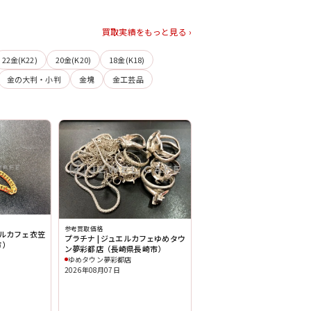
買取実績をもっと見る ›
22金(K22)
20金(K20)
18金(K18)
金の大判・小判
金塊
金工芸品
参考買取価格
エルカフェ衣笠
プラチナ | ジュエルカフェゆめタウ
市）
ン夢彩都店（長崎県長崎市）
ゆめタウン夢彩都店
2026年08月07日