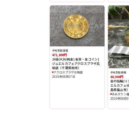
参考買取価格
471,800円
24金(K24/純金) 金貨・金コイン |
ジュエルカフェアクロスプラザ北
柏店（千葉県柏市）
アクロスプラザ北柏店
参考買取価格
2026年08月07日
60,000円
金の指輪(リング
エルカフェ
島県福山市
ゆめタウン
2026年08月