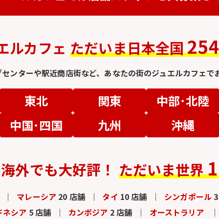
25
エルカフェ
ただいま日本全国
グセンターや駅近商店街など、
あなたの街のジュエルカフェでお
東北
関東
中部･北陸
中国･四国
九州
沖縄
1
は
海外でも大好評！
ただいま世界
マレーシア
20 店舗
タイ
10 店舗
シンガポール
ドネシア
5 店舗
カンボジア
2 店舗
オーストラリア