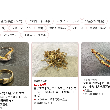
金の指輪(リング)
イエローゴールド
ホワイトゴールド
24金(K24/純金)
べ棒)
金貨・金コイン
金歯
壊れた金製品
金ピアス
金の喜平製品
パラジウム
工業用レアメタル
参考買取価格
参考買取価格
金の喜平製品 | ジュ
114,800円
店（神奈川県横須賀
金ピアス | ジュエルカフェイオンモ
衣笠店
ール八千代緑が丘店（千葉県八千
) 18金(K18) プラ
2026年08月07日
代市）
ュエルカフェイオンモール
イオンモール八千代緑が丘店
形県天童市）
2026年08月07日
ル天童店
07日