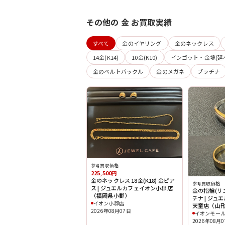
その他の 金 お買取実績
すべて
金のイヤリング
金のネックレス
14金(K14)
10金(K10)
インゴット・金塊(延
金のベルトバックル
金のメガネ
プラチナ
参考買取価格
225,500円
金のネックレス 18金(K18) 金ピア
参考買取価格
ス | ジュエルカフェイオン小郡店
金の指輪(リング
（福岡県小郡）
チナ | ジ
イオン小郡店
天童店（山
2026年08月07日
イオンモー
2026年08月