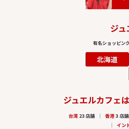
ジュ
有名ショッピン
北海道
ジュエルカフェ
台湾
23 店舗
香港
3 店舗
イン