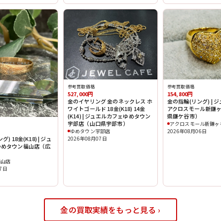
参考買取価格
参考買取価格
527,000円
154,800円
金のイヤリング 金のネックレス ホ
金の指輪(リング) | 
ワイトゴールド 18金(K18) 14金
アクロスモール新鎌
(K14) | ジュエルカフェゆめタウン
県鎌ケ谷市）
宇部店（山口県宇部市）
アクロスモール新鎌ヶ
ゆめタウン宇部店
2026年08月06日
2026年08月07日
) 18金(K18) | ジュ
ゆめタウン福山店（広
）
福山店
07日
金の買取実績をもっと見る ›