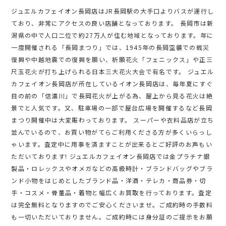
ジュエルカフェイオン長岡店はJR長岡駅の大手口よりバスが運行し
ており、非常にアクセスの良い店舗となっております。 長岡市は新
潟県の中で人口二位で約27万人が住む地域となっております。年に
一度開催される「長岡まつり」では、1945年の長岡空襲での戦災
復興や中越地震での復興を願い、祈願花火「フェニックス」や正三
尺玉花火が打ち上げられる日本三大花火大会で有名です。 ジュエル
カフェイオン長岡店が所在しているイオン長岡店は、毎年夏にすぐ
目の前の「信濃川」で長岡花火が上がる為、屋上から見る花火は絶
景でと人気です。又、駐車場の一部で屋台広場を開催するなど長岡
まつり開催中は大変賑わっております。 スーパーや衣料品店が立ち
並んでいるので、お買い物がてらご利用くださる方が多くいらっし
ゃいます。査定中に用事を済ますことが出来るとご好評のお声もい
ただいております! ジュエルカフェイオン長岡店では金プラチナ銀
製品・ロレックスやオメガなどの高級時計・ブランドバッグやブラ
ンド小物をはじめとしたブランド品・洋酒・テレカ・商品券・切
手・コスメ・骨董品・着物と幅広くお買取を行っております。査定
は完全無料となりますのでご安心くださいませ。ご成約時の手数料
も一切いただいておりません。ご成約時には身分証のご提示をお願