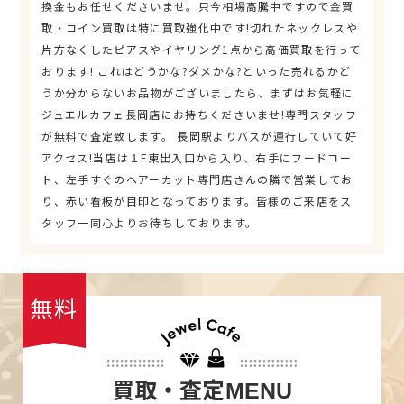
換金もお任せくださいませ。只今相場高騰中ですので金買
取・コイン買取は特に買取強化中です!切れたネックレスや
片方なくしたピアスやイヤリング1点から高価買取を行って
おります! これはどうかな?ダメかな?といった売れるかど
うか分からないお品物がございましたら、まずはお気軽に
ジュエルカフェ長岡店にお持ちくださいませ!専門スタッフ
が無料で査定致します。 長岡駅よりバスが運行していて好
アクセス!当店は１F東出入口から入り、右手にフードコー
ト、左手すぐのヘアーカット専門店さんの隣で営業してお
り、赤い看板が目印となっております。皆様のご来店をス
タッフ一同心よりお待ちしております。
無料
買取・査定
MENU