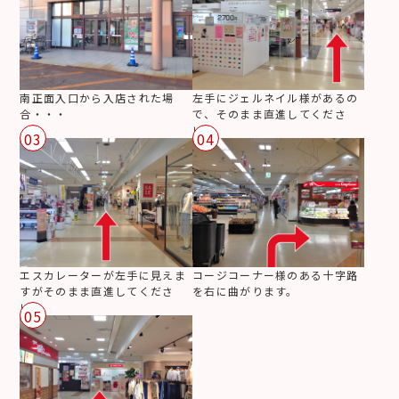
南正面入口から入店された場
左手にジェルネイル様があるの
合・・・
で、そのまま直進してくださ
い。
03
04
エスカレーターが左手に見えま
コージコーナー様のある十字路
すがそのまま直進してくださ
を右に曲がります。
い。
05