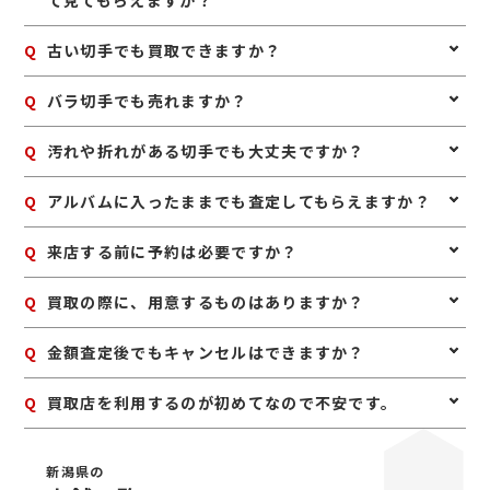
て見てもらえますか？
い場合があり、バラ切手もまとめてお持ちいただくこと
詰」に到着致します！バスも良く通っているので乗り遅
で査定しやすくなります。アルバムに入っている場合は
れてもすぐに次のバスが来ますので安心です。「イオン
A
はい、まとめて査定可能です。シート切手はもちろん、
Q
古い切手でも買取できますか？
無理に外さず、そのままお持ち込みいただくのがおすす
長岡前」で降りてすぐ目の前の入口(東側口)を入って左
バラ切手もお取り扱いしておりますので、そのままお持
めです。
手に当店がございます！ 正面南出入口からお越しの際は
ち込みください。
A
食品売り場方面にまっすぐ進んで頂き、コージーコーナ
はい、古い切手でも査定できる場合があります。普通切
Q
バラ切手でも売れますか？
ー様を右に曲がると突き当りに当店がございます。
手だけでなく、記念切手や特殊切手なども含めて拝見い
たします。
A
はい、バラ切手も買取対象です。シートのほうが評価し
Q
汚れや折れがある切手でも大丈夫ですか？
やすい場合もありますが、バラだからといって査定不可
というわけではありません。
A
状態によっては査定額に影響しますが、まずは拝見いた
Q
アルバムに入ったままでも査定してもらえますか？
します。保存状態によって評価が変わるため、処分前に
一度ご相談いただくのがおすすめです。
A
はい、そのままで問題ありません。無理に整理したり取
Q
来店する前に予約は必要ですか？
り外したりせず、保管されている状態のままお持ち込み
ください。
A
予約は必要ありませんのでいつでもお越しいただけます
Q
買取の際に、用意するものはありますか？
が、混み合っている場合は査定をお待たせする場合もご
ざいますので、事前にお電話にて来店予約をいただけま
A
はい。身分証明書(運転免許証、マイナンバーカード、
Q
金額査定後でもキャンセルはできますか？
すとスムーズにご案内できます。
パスポート等)をご用意してください。店舗にてコピー
を取らせていただきますので、必ずお持ちください。
A
お値段にご満足いただけない場合は、もちろんキャンセ
Q
買取店を利用するのが初めてなので不安です。
ル可能です。手数料等も一切かかりませんのでご安心く
ださい。
A
初めての買取店にジュエルカフェをご検討いただきあり
がとうございます。ジュエルカフェは女性スタッフが中
新潟県の
心で、丁寧な接客・明るいお店・手数料完全無料の手軽