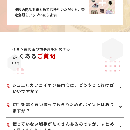
複数の商品をまとめてお持ちいただくと、査
定金額をアップいたします。
イオン長岡店の切手買取に関する
よくある
ご質問
Faq
Q
ジュエルカフェイオン長岡店は、どうやって行けば
いいですか？
A
【お車でお越しの場合】 関越自動車道長岡インターから
Q
切手を高く買い取ってもらうためのポイントはあり
国道8号線を長岡駅方面に向かい約10分、大手大橋手前
ますか？
左側のイオン内1Fにございます。 【電車・バスでお越
しの場合】 JR長岡駅の大手口から出て頂き、バス乗り
A
切手は、できるだけきれいな状態で保管されていること
Q
使っていない切手がたくさんあるのですが、まとめ
場の2番線の「江陽団地行き」か8番線「くるりん」にお
が大切です。シートのまま残っているものは評価しやす
乗り頂くと「イオン長岡前」か向かい側の「大手大橋西