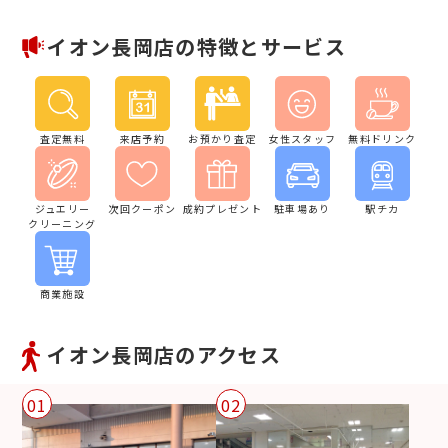
イオン長岡店の特徴とサービス
査定無料
来店予約
お預かり査定
女性スタッフ
無料ドリンク
ジュエリー
次回クーポン
成約プレゼント
駐車場あり
駅チカ
クリーニング
商業施設
イオン長岡店のアクセス
01
02