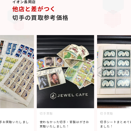
イオン長岡店
他店と差がつく
切手の買取参考価格
切手買取
切手買取
手お買取いたしまし
使わなかった切手・官製はがきお
切手シートまとめて
買取いたしました！
ました！