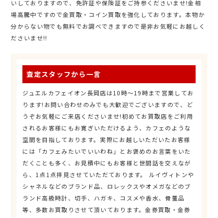
いしておりますので、免許証や保険証をご持参くださいませ!金相
場高騰中ですので金買取・コイン買取を強化しております。本物か
分からない物でも無料でお調べできますので是非お気軽にお越しく
ださいませ!!
査定スタッフから一言
ジュエルカフェイオン長岡店は10時～19時まで営業してお
ります!お問い合わせのみでも大歓迎でございますので、ど
うぞお気軽にご来店くださいませ!初めてお買取店をご利用
されるお客様にもお寛ぎいただけるよう、カフェのような
空間を目指しております。実際にお越しいただいたお客様
には「カフェみたいでいいわね」とお褒めのお言葉をいた
だくことも多く、お見積中にもお客様と世間話を交えなが
ら、1点1点拝見させていただております。 ルイヴィトンや
シャネルなどのブランド品、ロレックスやオメガなどのブ
ランド高級時計、切手、ハガキ、コスメや香水、骨董品
等、多数お買取りさせて頂いております。金券買取・金券