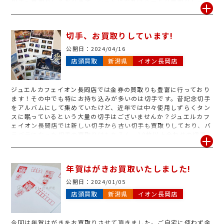
切手～買取りしております。シートになればバラより買取りレート
がアップ！！もし大量でも数日お日にち頂ければ、集計査定し金額
をお出しします。是非使用しないという大量切手がございました
ら、ジュエルカフェイオン長岡店へお持込み下さい！
切手、お買取りしています!
公開日：
2024/04/16
店頭買取
新潟県
イオン長岡店
ジュエルカフェイオン長岡店では金券の買取りも豊富に行っており
ます！その中でも特にお持ち込みが多いのは切手です。昔記念切手
をアルバムにして集めていたけど、近年では中々使用しずらくタン
スに眠っているという大量の切手はございませんか？ジュエルカフ
ェイオン長岡店では新しい切手から古い切手も買取りしており、バ
ラバラになった切手の買取りはもちろん、10枚以上合わせの切手シ
ートの買取も行っております！数十枚枚からでも数千枚でもしっか
りと集計させて頂き、お買取りいたします。是非一度ご自宅で眠っ
ている切手帳、お持ち込み下さい！
年賀はがきお買取いたしました!
公開日：
2024/01/05
店頭買取
新潟県
イオン長岡店
今回は年賀はがきをお買取りさせて頂きました。ご自宅に使わず余