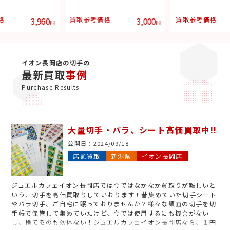
格
3,960
買取参考価格
3,000
買取参考価格
円
円
イオン長岡店の切手の
最新買取
事例
Purchase Results
大量切手・バラ、シート高価買取中!!
公開日：
2024/09/18
店頭買取
新潟県
イオン長岡店
ジュエルカフェイオン長岡店では今ではなかなか買取りが難しいと
いう、切手を高価買取りしていおります！昔集めていた切手シート
やバラ切手、ご自宅に眠っておりませんか？様々な額面の切手を切
手帳で保管して集めていたけど、今では使用するにも機会がない
し、捨てるのも勿体ない！ジュエルカフェイオン長岡店なら、１円