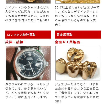
ルイヴィトンやシャネルなどの
50年以上前の古いジュエリーで
人気バッグは汚れ・シミがあっ
も、どんなにデザインが古いも
てもお買取大歓迎です。内側の
のでもしっかり高価買取！もち
ベタつきや匂いがあってもOK！
ろん壊れているものでも大丈
夫！
ロレックス時計買取
貴金属買取
故障・破損
金歯や工業製品
ガラスがわれている、ベルトが
ジュエリーだけでなく、はずれ
切れている、針が動かないな
た金歯や破片のような工業製品
ど、どんな状態でもお持ちくだ
も「貴金属」です。ジュエルカ
さい。丁寧に査定いたします。
フェならどんな状態でもお買取
OK！