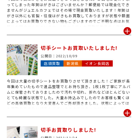
ってしまった年賀はがきはございませんか？郵便局では現金化でき
ませんがジュエルカフェではその場で現金買取いたします！年賀は
がき以外にも官製・往復はがきもお買取しておりますが状態や額面
によってはお買取りできない物もございますのでご不明な点はお気
軽にお問合せくださいませ。1枚からでもお買取可能です！皆様の
ご来店心よりお待ちしております。
切手シートお買取いたしました!
公開日：
2022/10/09
店頭買取
新潟県
イオン長岡店
今回は大量の切手シートをお買取りさせて頂きました！ご家族が長
年集めていたもので遺品整理でとお持ち頂き、1枚1枚丁寧にアルバ
ムに保管されておりましたので汚れや切れ、折れなどほとんどない
とても綺麗な状態でした。大量お持込みでしたのでお客様も驚くほ
どの高価買取となり大変喜んでご売却頂きました。状態によっては
お買取りできない切手もございますのでスタッフが1枚1枚しっかり
と査定させて頂きます。処分に困っている切手がございましたらぜ
ひお持ちください。
切手お買取りしました!
公開日：
2021/11/24