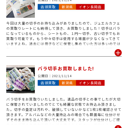
店頭買取
新潟県
イオン長岡店
今回は大量の切手のお持ち込みがありましたので、ジュエルカフェ
の買取りレートにも納得して頂き、お買取りしました！切手はバラ
になっているものから、シートもの、１円～切手、古い切手でもお
買取り可能です。もう中々切手は使用する場面が少なくなってきて
いますよね。過去には冊子などに保管し集めていた方は多いのでは
無いでしょうか？？でも捨てるのも勿体ないし、このまま保管して
いても仕方が無いという方、ジュエルカフェイオン長岡店では今が
売り時です！是非お持ち込み下さいね。
バラ切手お買取しました!
公開日：
2021/11/14
店頭買取
新潟県
イオン長岡店
バラ切手をお買取りいたしました。遺品の切手との事でしたが大切
に保管されていましたのでとても綺麗な状態でお持込み頂きまし
た。切手の査定は汚れや、破損していないかなど1枚1枚確認させて
頂きます。アルバムなどの大量持込みの場合でも額面毎に仕分けせ
ずそのまま持ち込んで頂いて大丈夫です。スタッフが仕分けしご提
示させて頂きますので安心してお持込みください。劣化によっては