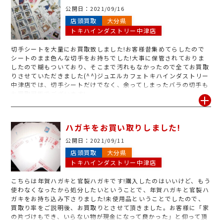
公開日：
2021/09/16
店頭買取
大分県
トキハインダストリー中津店
切手シートを大量にお買取致しました!お客様昔集めてらしたので
シートのまま色んな切手をお持ちでした!大事に保管されておりま
したので糊もついており、そこまで汚れもなかったので全てお買取
りさせていただきました(^^)ジュエルカフェトキハインダストリー
中津店では、切手シートだけでなく、余ってしまったバラの切手も
お買取可能でございます!
ハガキをお買い取りしました!
公開日：
2021/09/11
店頭買取
大分県
トキハインダストリー中津店
こちらは年賀ハガキと官製ハガキです!購入したのはいいけど、もう
使わなくなったから処分したいということで、年賀ハガキと官製ハ
ガキをお持ち込み下さりました!未使用品ということでしたので、
買取り率をご説明後、お買取りとさせて頂きました。お客様に「家
の片づけもでき、いらない物が現金になって良かった」と仰って頂