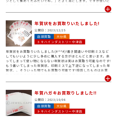
ンとして集めてたみたいでね。」とよく耳にします。ですが使いに
ならずずっと仕舞ってる切手は現金に換えられますのでお持ち込み
頂けたらと思います。気になる方は当店にお問い合わせ頂けたらと
思います。もちろん、お電話でも対応いたしますのでお気軽にお問
い合わせください(#^^#)!
年賀状をお買取りいたしました!
公開日：
2023/12/25
店頭買取
大分県
トキハインダストリー中津店
年賀状をお買取りいたしました(#^^#)!書き間違いや印刷ミスなど
してもいいように少し多めに購入する方がほとんどと思います。余
ってしまって使い物にならない年賀状は実はお買取り可能なのです!
もう書いてしまった年賀状、印刷ミスで上下逆になってしまった年
賀状、、そういった物でもお買取り可能です!投函したものはお買
取り不可ですがそれ以外はお買取り可能の場合がございますので是
非、一度お持ち込みください!一枚だけでもお買取りしております
ので軽いお気持ちでお持ち込みください( *´艸`)!査定はもちろん無
料ですのでお待ちしております。
年賀ハガキお買取りしました!!
公開日：
2023/10/06
店頭買取
大分県
トキハインダストリー中津店