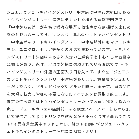
ジュエルカフェトキハインダストリー中津店は中津市大新田にある
トキハインダストリー中津店にテナントを構える買取専門店です。
「中津からあげ」が有名で様々な場所に個性豊かな唐揚げを楽しめ
るのも魅力の一つです。フレスポ中津北の中にトキハインダストリ
ー中津店があり、トキハインダストリー中津店以外にもマツモトキ
ヨシ、ユニクロ、セリア等多くのお店で賑わっています。トキハイ
ンダストリー中津店はふるさと大分の生鮮食品を中心とした豊富な
品揃えがあり、永年、地域の皆様に信頼されているお店です!トキ
ハインダストリー中津店の正面入り口を入って、すぐ左にジュエル
カフェトキハインダストリー中津店があります。貴金属やジュエリ
ーだけでなく、ブランドバッグやブランド時計、金券等、買取品目
を大幅に拡大し皆様の不要になったアイテムをお買取り致します。
査定の待ち時間はトキハインダストリーの中でお買い物をするのも
良し、ジュエルカフェの店舗前にある飲食スペースでこちらから無
料で提供させて頂くドリンクを飲みながらゆっくりする事もできま
す‼不要な貴金属等ありましたら、処分する前にぜひジュエルカフ
ェトキハインダストリー中津店にご相談下さい!!