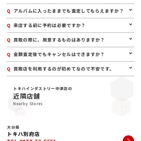
やすい場合もありますが、バラだからといって査定不可
というわけではありません。
A
状態によっては査定額に影響しますが、まずは拝見いた
Q
アルバムに入ったままでも査定してもらえますか？
します。保存状態によって評価が変わるため、処分前に
一度ご相談いただくのがおすすめです。
A
はい、そのままで問題ありません。無理に整理したり取
Q
来店する前に予約は必要ですか？
り外したりせず、保管されている状態のままお持ち込み
ください。
A
予約は必要ありませんのでいつでもお越しいただけます
Q
買取の際に、用意するものはありますか？
が、混み合っている場合は査定をお待たせする場合もご
ざいますので、事前にお電話にて来店予約をいただけま
A
はい。身分証明書(運転免許証、マイナンバーカード、
Q
金額査定後でもキャンセルはできますか？
すとスムーズにご案内できます。
パスポート等)をご用意してください。店舗にてコピー
を取らせていただきますので、必ずお持ちください。
A
お値段にご満足いただけない場合は、もちろんキャンセ
Q
買取店を利用するのが初めてなので不安です。
ル可能です。手数料等も一切かかりませんのでご安心く
ださい。
A
初めての買取店にジュエルカフェをご検討いただきあり
がとうございます。ジュエルカフェは女性スタッフが中
トキハインダストリー中津店の
心で、丁寧な接客・明るいお店・手数料完全無料の手軽
近隣店舗
さで多くのお客様にご利用いただいています。ぜひ安心
Nearby Stores
してお越しくださいませ。
大分県
トキハ別府店