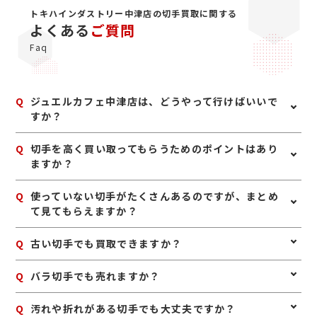
トキハインダストリー中津店の切手買取に関する
よくある
ご質問
Faq
Q
ジュエルカフェ中津店は、どうやって行けばいいで
すか？
A
JR日豊本線東中津駅から車で約6分でトキハインダスト
Q
切手を高く買い取ってもらうためのポイントはあり
リー中津店に到着です。正面入り口から入るとすぐ左手
ますか？
側の区画にあり、隣は美容室のIWASAKIさんです。バス
をご利用される場合は大分交通で「東新田入口」でご降
A
切手は、できるだけきれいな状態で保管されていること
Q
使っていない切手がたくさんあるのですが、まとめ
車ください。徒歩3分で店舗に着きます。 当店は金・プ
が大切です。シートのまま残っているものは評価しやす
て見てもらえますか？
ラチナ製品やダイヤモンド等のジュエリーの他、ブラン
い場合があり、バラ切手もまとめてお持ちいただくこと
ドバッグやブランド時計その他にも多くの品目をお買取
で査定しやすくなります。アルバムに入っている場合は
りしております。是非お気軽にお立ち寄りくださいま
A
はい、まとめて査定可能です。シート切手はもちろん、
Q
古い切手でも買取できますか？
無理に外さず、そのままお持ち込みいただくのがおすす
せ。
バラ切手もお取り扱いしておりますので、そのままお持
めです。
ち込みください。
A
はい、古い切手でも査定できる場合があります。普通切
Q
バラ切手でも売れますか？
手だけでなく、記念切手や特殊切手なども含めて拝見い
たします。
A
はい、バラ切手も買取対象です。シートのほうが評価し
Q
汚れや折れがある切手でも大丈夫ですか？