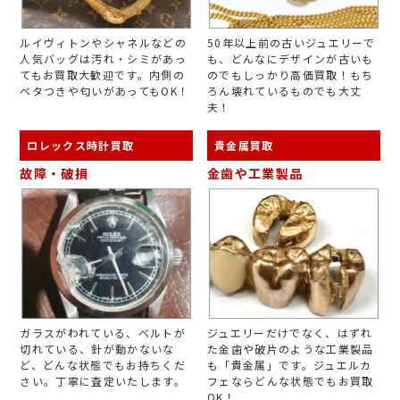
ルイヴィトンやシャネルなどの
50年以上前の古いジュエリーで
人気バッグは汚れ・シミがあっ
も、どんなにデザインが古いも
てもお買取大歓迎です。内側の
のでもしっかり高価買取！もち
ベタつきや匂いがあってもOK！
ろん壊れているものでも大丈
夫！
ロレックス時計買取
貴金属買取
故障・破損
金歯や工業製品
ガラスがわれている、ベルトが
ジュエリーだけでなく、はずれ
切れている、針が動かないな
た金歯や破片のような工業製品
ど、どんな状態でもお持ちくだ
も「貴金属」です。ジュエルカ
さい。丁寧に査定いたします。
フェならどんな状態でもお買取
OK！