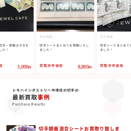
切手買取
切手買取
切手・官製はがきお
切手シートまとめてお買取いたし
切手シートまとめて
した！
ました！
ました！
格
3,000
買取参考価格
8,800
買取参考価格
円
円
トキハインダストリー中津店の切手の
最新買取
事例
Purchase Results
切手額面混合シートお買取り致しま