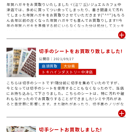
年賀ハガキをお買取りいたしましたヾ(≧▽≦)ﾉジュエルカフェ中
津店では、多めに買ってつい余ってしまったり、書き間違えて汚れ
てしまった年賀ハガキをお買取りさせていただきます(*^^*)もちろ
ん去年以前の古くなった年賀ハガキでも喜んでお買取りします!!今
年の年賀ハガキを準備する前にいらなくなった分は処分してスッキ
リしましょう(*´ω`*)年賀ハガキの裏面に写真やイラストがあって
もOK!!郵便番号や住所も書いちゃった、、、といったまっさらじゃ
ない年賀ハガキも是非ゴミ箱行きの前にジュエルカフェ中津店へお
持ちください!(^^)!
切手のシートをお買取り致しました!
公開日：
2021/09/27
店頭買取
大分県
トキハインダストリー中津店
こちらは切手のシートです!随分前に切手を集めていたのですが、
今となっては切手のシートを使用することもなくなったので、当店
にお持ち込みして下さりました。こちらのシートは、特に汚れや破
れもなかったのでお買取りすることができました!シミや汚れがあ
ると査定額に影響します。また破れがあったり、切手裏のノリがな
いとお買取りできないのでご了承ください。
切手シートお買取しました!