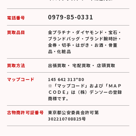
0979-85-0331
電話番号
買取品目
金プラチナ
・
ダイヤモンド
・
宝石
・
ブランドバッグ
・
ブランド腕時計
・
金券
・
切手
・
はがき
・
お酒
・
骨董
品
・
化粧品
買取方法
出張買取
・
宅配買取
・
店頭買取
マップコード
145 642 313*80
※「マップコード」および「ＭＡＰ
ＣＯＤＥ」は（株）デンソーの登録
商標です。
古物商許可証番号
東京都公安委員会許可第
302210708825号