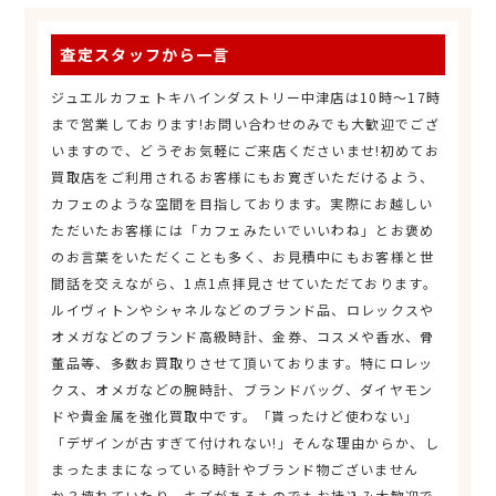
査定スタッフから一言
ジュエルカフェトキハインダストリー中津店は10時～17時
まで営業しております!お問い合わせのみでも大歓迎でござ
いますので、どうぞお気軽にご来店くださいませ!初めてお
買取店をご利用されるお客様にもお寛ぎいただけるよう、
カフェのような空間を目指しております。実際にお越しい
ただいたお客様には「カフェみたいでいいわね」とお褒め
のお言葉をいただくことも多く、お見積中にもお客様と世
間話を交えながら、1点1点拝見させていただております。
ルイヴィトンやシャネルなどのブランド品、ロレックスや
オメガなどのブランド高級時計、金券、コスメや香水、骨
董品等、多数お買取りさせて頂いております。特にロレッ
クス、オメガなどの腕時計、ブランドバッグ、ダイヤモン
ドや貴金属を強化買取中です。「貰ったけど使わない」
「デザインが古すぎて付けれない!」そんな理由からか、し
まったままになっている時計やブランド物ございません
か？壊れていたり、キズがあるものでもお持込み大歓迎で