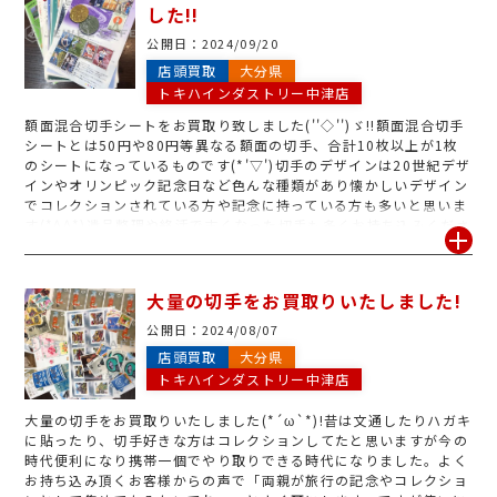
した!!
公開日：
2024/09/20
店頭買取
大分県
トキハインダストリー中津店
額面混合切手シートをお買取り致しました(''◇'')ゞ!!額面混合切手
シートとは50円や80円等異なる額面の切手、合計10枚以上が1枚
のシートになっているものです(*'▽')切手のデザインは20世紀デザ
インやオリンピック記念日など色んな種類があり懐かしいデザイン
でコレクションされている方や記念に持っている方も多いと思いま
す(*^^*)遺品整理や終活で古くなった切手も多くお持ち込みくださ
っています(*'▽')切手の買取について気になることがございました
らジュエルカフェ中津店までお気軽にお問い合わせください。
大量の切手をお買取りいたしました!
公開日：
2024/08/07
店頭買取
大分県
トキハインダストリー中津店
大量の切手をお買取りいたしました(*´ω`*)!昔は文通したりハガキ
に貼ったり、切手好きな方はコレクションしてたと思いますが今の
時代便利になり携帯一個でやり取りできる時代になりました。よく
お持ち込み頂くお客様からの声で「両親が旅行の記念やコレクショ