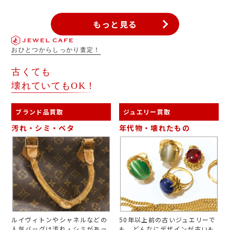
もっと見る
おひとつからしっかり査定！
古くても
壊れていてもOK！
ブランド品買取
ジュエリー買取
汚れ・シミ・ベタ
年代物・壊れたもの
ルイヴィトンやシャネルなどの
50年以上前の古いジュエリーで
人気バッグは汚れ・シミがあっ
も、どんなにデザインが古いも