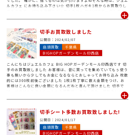
でした。 確かに、捨てるのは気が引けますよね
そんな時は、ジュエ
ルカフェ にお待ち込み下さい☆ 切手1枚ハガキ1枚からお買取りし
ております。 ぜひお気軽にジュエルカフェ BIGHOPガーデンモー
ル印西店へお越し下さい
切手お買取致しました
公開日：
2024/02/07
店頭買取
千葉県
BIGHOPガーデンモール印西店
こんにちは
ジュエルカフェ BIG HOPガーデンモール印西店です
切
手のお買取致しました
お客様は、昔に買ってを集めていてもぅ使う
事も無いから少しでもお金になるならとおしゃってお待ち込み
枚数
的には300枚前後ございました
1枚1枚丁寧に数え金額をつけ、お
客様はこんなに良い金額になるんだねと喜んで頂けました
切手で
は、バラはもちろんシートもお買取致します。また、使わないハガ
キ書き損じたハガキも1枚からお買取致しますので、ぜひお持ち込
み下さい
切手シート多数お買取致しました!
公開日：
2024/01/17
店頭買取
千葉県
BIGHOPガーデンモール印西店