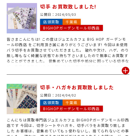
ーデンモール印西店へ
切手 お買取致しました!
公開日：
2024/05/03
店頭買取
千葉県
BIGHOPガーデンモール印西店
皆さまこんにちは! この度はジュエルカフェ BIG HOP ガーデンモ
ール印西店 をご利用頂き誠にありがとうございます! 今回は未使用
バラ切手をお買取させていただきました。 破れや欠け、ハゲ、のり
無し等もなく綺麗な状態でお持ち下さいましたので無事にお買取す
ることができました。 昔集めていた切手や処分に困っている切手な
ど、査定にお持ちいただく際に仕分け等は不用ですのでファイルご
とお持ちいただいて大丈夫です! バラ切手も切手シートもお買取OK
ですし、普通切手も記念切手もOKです。 1枚から大歓迎です! お買
取率などのお問い合わせも受け付けておりますのでお気軽に当店ス
切手・ハガキお買取致しました
タッフまでお声掛け下さいませ。 皆様のご来店心よりおまちして
おります。
公開日：
2024/04/02
店頭買取
千葉県
BIGHOPガーデンモール印西店
こんにちは
買取専門店ジュエルカフェ BIGHOPガーデンモール印西
店です
今回は、切手シートやハガキ、切手バラをお買取り致しま
した
お客様は、昔集めていてもぅ使わないし、捨てられないとの事