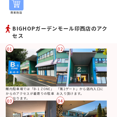
商業施設
BIGHOPガーデンモール印西店のアク
セス
01
02
館内駐車場では「B-1 ZONE」
「第2ゲート」から店内入口に
からのアクセスが最寄りの駐車
お入り頂けます。
場になります。
03
04