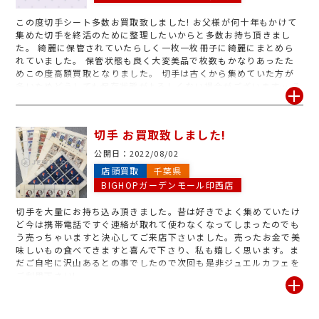
この度切手シート多数お買取致しました! お父様が何十年もかけて
集めた切手を終活のために整理したいからと多数お持ち頂きまし
た。 綺麗に保管されていたらしく一枚一枚冊子に綺麗にまとめら
れていました。 保管状態も良く大変美品で枚数もかなりあったた
めこの度高額買取となりました。 切手は古くから集めていた方が
多いためどうしても保存状態がよろしくない場合がございます… そ
うなってしまうとお買取ができなくなったりお買取金額が下がって
しまいます… そうなる前に…!ぜひジュエルカフェ BIG HOPガーデ
ンモール印西店へお越し下さいませ。スタッフ一同ご来店心よりお
切手 お買取致しました!
待ちしております!
公開日：
2022/08/02
店頭買取
千葉県
BIGHOPガーデンモール印西店
切手を大量にお持ち込み頂きました。昔は好きでよく集めていたけ
ど今は携帯電話ですぐ連絡が取れて使わなくなってしまったのでも
う売っちゃいますと決心してご来店下さいました。売ったお金で美
味しいもの食べてきますと喜んで下さり、私も嬉しく思います。ま
だご自宅に沢山あるとの事でしたので次回も是非ジュエルカフェを
ご利用下さい!