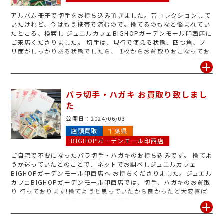
アルバム冊子で切手をお持ち込み頂きました。昔コレクションして
いたけれど、今はもう携帯で済むので。捨てるのもなと悩まれてい
たところ、検索し ジュエルカフェBIGHOPガーデンモール印西店に
ご来店くださりました。 切手は、現行で使える状態、四つ角、ノ
リ面がしっかりある状態でしたら、 1枚からお買取りおこなってお
ります。捨てたらゼロ円だったから良かったとのお声頂き、大変嬉
しく思いました。ジュエルカフェBIGHOPガーデンモール印西店で
は、切手のお買取りおこなっております♪
バラ切手・ハガキ お買取り致しまし
た
公開日：
2024/06/03
店頭買取
千葉県
BIGHOPガーデンモール印西店
ご自宅で不要になったバラ切手・ハガキのお持ち込みです。 捨てよ
うか迷っていたとのことで、ネットでお調べしジュエルカフェ
BIGHOPガーデンモール印西店へ お持ちくださりました。ジュエル
カフェBIGHOPガーデンモール印西店では、切手、ハガキのお買取
り 行っております!捨てようと思っていたから良かったと大変喜ば
れておりました。近年は携帯電話の普及により、 年賀状、ハガキ
での挨拶が減り、切手・ハガキともに使用頻度が随分と減りまし
た。 ご自宅で眠っている切手・ハガキはジュエルカフェBIGHOPガ