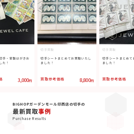
切手買取
切手買取
切手・官製はがきお
切手シートまとめてお買取いたし
切手シートまとめて
した！
ました！
ました！
格
3,000
買取参考価格
8,800
買取参考価格
円
円
BIGHOPガーデンモール印西店の切手の
最新買取
事例
Purchase Results