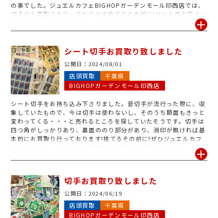
の事でした。ジュエルカフェBIGHOPガーデンモール印西店では、
切手のお買取りを行っております
捨てるその前に!ぜひお売り下さい
シート切手お買取り致しました
公開日：
2024/08/01
店頭買取
千葉県
BIGHOPガーデンモール印西店
シート切手をお持ち込み下さりました。昔切手が流行った際に、収
集していたもので、今は切手は使わないし、そのうち額面もきっと
変わってくる・・・と売れるところを探していたそうです。切手は
四つ角がしっかりあり、裏面ののり部分があり、消印が無ければ基
本的にお買取り行っております!捨てるその前に!ぜひジュエルカフ
ェBIGHOPガーデンモール印西店へお持ち込み下さい!(^^)!
切手お買取り致しました
公開日：
2024/06/19
店頭買取
千葉県
BIGHOPガーデンモール印西店