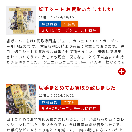
切手シート お買取いたしました!
公開日：
2024/10/15
店頭買取
千葉県
BIGHOPガーデンモール印西店
皆様こんにちは! 買取専門店 ジュエルカフェ BIGHOP ガーデンモ
ール印西店 です。 本日も朝10時より元気に営業しております。 先
日、切手シートを複数枚お買取させて頂きました。 昔趣味で収集
されていたそうで、少しでも現金に戻るなら…と今回当店までお持
ち込み頂きました。 ジュエルカフェでは切手、ハガキ一枚からでも
お買取を行なっております! ご自宅にご不要な切手、書き損じハガ
キ等ございましたら、是非一度当店までお持ち込みください。 ス
タッフ一同心よりご来店をお待ちしております。
切手まとめてお買取り致しました
公開日：
2024/09/01
店頭買取
千葉県
BIGHOPガーデンモール印西店
切手まとめてお持ち込み頂きました☆昔、切手が流行った時にコレ
クションしていた一部だそうです。今は携帯電話が普及したので、
お手紙などのやりとりもとても減って、自宅の肥しになっていたと