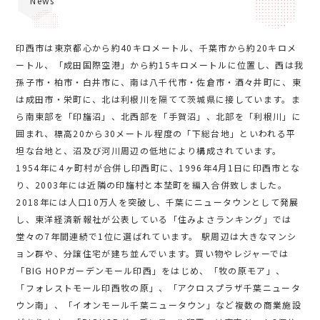
News
印西市は東京都心から約40キロメートル、千葉市から約20キロメ
ートル、「成田国際空港」から約15キロメートルに位置し、西は我
孫子市・柏市・白井市に、南は八千代市・佐倉市・酒々井町に、東
は成田市・栄町に、北は利根川を隔てて茨城県に接しています。ま
ら南東部を「印旛沼」、北西部を「手賀沼」、北部を「利根川」に
囲まれ、標高20から30メートル程度の「下総台地」といわれる平
坦な台地と、沼及び河川周辺の低地により構成されています。
1954年に4ヶ町村が合併し印西町に、1996年4月1日に印西市とな
り、2003年には近隣の印旛村と本埜町を編入合併致しました。
2018年には人口10万人を突破し、千葉にニュータウンとして発展
し、東洋経済新報社が公表している「住みよさランキング」では
堂々の7年間連続で1位に選ばれています。 駅周辺は大きなマンシ
ョン群や、分譲住宅が建ち並んでいます。買い物やレジャーでは
「BIG HOPガーデンモール印西」をはじめ、「牧の原モア」、
「フォレストモール印西牧の原」、「アクロスプラザ千葉ニュータ
ウン南」、「イオンモール千葉ニュータウン」など複数の商業施設