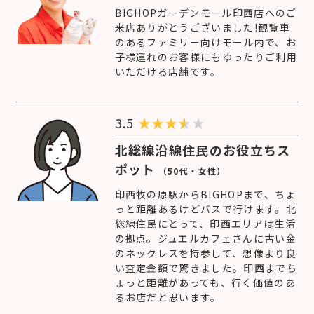
BIGHOPガーデンモール印西店へのご
来店ありがとうございました!観覧車
のあるファミリー向けモール内で、お
子様連れのお客様にもゆったりご利用
いただける店舗です。
3.5
★
★
★
★
北総線沿線住民のお役立ちス
ポット
（50代・女性）
印西牧の原駅からBIGHOPまで、ちょ
っと距離あるけどバスで行けます。北
総線住民にとって、印西エリアは生活
の拠点。ジュエルカフェさんに古い金
のネックレスを持参して、想像より良
い査定金額で驚きました。印西までち
ょっと距離があっても、行く価値のあ
るお店だと思います。