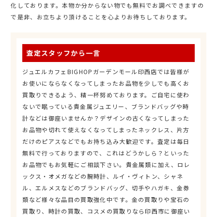
化しております。本物か分からない物でも無料でお調べできますの
で是非、お立ちより頂けることを心よりお待ちしております。
査定スタッフから一言
ジュエルカフェBIGHOPガーデンモール印西店では皆様が
お使いにならなくなってしまったお品物を少しでも高くお
買取りできるよう、精一杯努めております。ご自宅に使わ
ないで眠っている貴金属ジュエリー、ブランドバッグや時
計などは御座いませんか？デザインの古くなってしまった
お品物や切れて使えなくなってしまったネックレス、片方
だけのピアスなどでもお持ち込み大歓迎です。査定は毎日
無料で行っておりますので、これはどうかしら？といった
お品物でもお気軽にご相談下さい。貴金属類に加え、ロレ
ックス・オメガなどの腕時計、ルイ・ヴィトン、シャネ
ル、エルメスなどのブランドバッグ、切手やハガキ、金券
類など様々な品目の買取強化中です。金の買取りや宝石の
買取り、時計の買取、コスメの買取りなら印西市に御座い