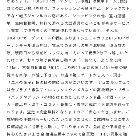
があります。「BIGHOPガーデンモール印西」は東京ドーム3個分
ほどの広い敷地を誇り、ファッションから鮮食料品、ドラッグスト
アなど幅広ジャンルのお店があり、ショッピングの他、室内遊園
地、室内動物園、無料で遊べる大型遊具など子どもが喜ぶサービス
も充実して連日多くのご家族連れで賑わっています。 そんな
BIGHOPガーデンモール印西にありますジュエルカフェBIGHOPガ
ーデンモール印西店は、電車でのお越しの場合北総線「印西牧の
原」駅南口から駅前ビレッジ方向に向かって徒歩2分でお越しいた
だけます。お車の際は東関東自動車道「千葉北IC」より北に約
18km、常磐自動車道「柏IC」より約27kmに位置し464号線の観
覧車を目印にお越し下さい。お店は第二ゲートから入って頂き、
「二木の菓子」様の目の前に当店がございます。 ジュエルカフェで
は金プラチナ銀製品・ロレックスやオメガなどの高級時計・ブラン
ドバッグやブランド小物をはじめとしたブランド品・洋酒・テレ
カ・商品券・切手・コスメ・骨董品・着物と幅広くお買取を行って
おります。査定は完全無料となりますのでご安心くださいませ。ご
成約時の手数料も一切いただいておりません。ご成約時にはご本人
様確認証のご提示をお願いしておりますので、免許証や保険証をご
持参くださいませ!金相場高騰中ですので金買取・コイン買取を強