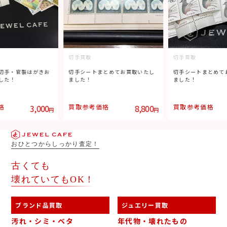
切手買取
切手買取
切手・官製はがきお
切手シートまとめてお買取いたし
切手シートまとめて
した！
ました！
ました！
格
3,000
買取参考価格
8,800
買取参考価格
円
円
おひとつからしっかり査定！
古くても
壊れていてもOK！
ブランド品買取
ジュエリー買取
汚れ・シミ・ベタ
年代物・壊れたもの