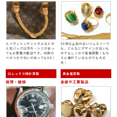
ルイヴィトンやシャネルなどの
50年以上前の古いジュエリーで
人気バッグは汚れ・シミがあっ
も、どんなにデザインが古いも
てもお買取大歓迎です。内側の
のでもしっかり高価買取！もち
ベタつきや匂いがあってもOK！
ろん壊れているものでも大丈
夫！
ロレックス時計買取
貴金属買取
故障・破損
金歯や工業製品