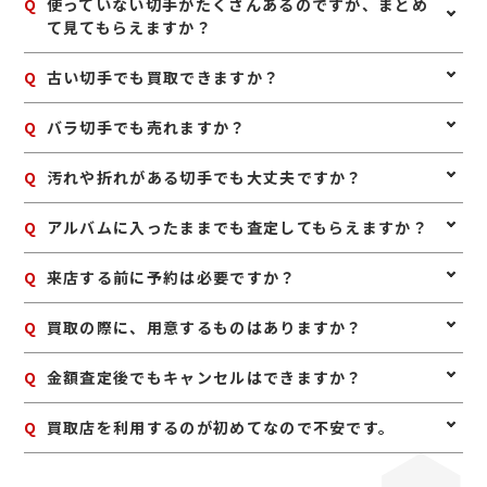
A
切手は、できるだけきれいな状態で保管されていること
Q
使っていない切手がたくさんあるのですが、まとめ
が大切です。シートのまま残っているものは評価しやす
て見てもらえますか？
い場合があり、バラ切手もまとめてお持ちいただくこと
で査定しやすくなります。アルバムに入っている場合は
A
はい、まとめて査定可能です。シート切手はもちろん、
Q
古い切手でも買取できますか？
無理に外さず、そのままお持ち込みいただくのがおすす
バラ切手もお取り扱いしておりますので、そのままお持
めです。
ち込みください。
A
はい、古い切手でも査定できる場合があります。普通切
Q
バラ切手でも売れますか？
手だけでなく、記念切手や特殊切手なども含めて拝見い
たします。
A
はい、バラ切手も買取対象です。シートのほうが評価し
Q
汚れや折れがある切手でも大丈夫ですか？
やすい場合もありますが、バラだからといって査定不可
というわけではありません。
A
状態によっては査定額に影響しますが、まずは拝見いた
Q
アルバムに入ったままでも査定してもらえますか？
します。保存状態によって評価が変わるため、処分前に
一度ご相談いただくのがおすすめです。
A
はい、そのままで問題ありません。無理に整理したり取
Q
来店する前に予約は必要ですか？
り外したりせず、保管されている状態のままお持ち込み
ください。
A
予約は必要ありませんのでいつでもお越しいただけます
Q
買取の際に、用意するものはありますか？
が、混み合っている場合は査定をお待たせする場合もご
ざいますので、事前にお電話にて来店予約をいただけま
A
はい。身分証明書(運転免許証、マイナンバーカード、
Q
金額査定後でもキャンセルはできますか？
すとスムーズにご案内できます。
パスポート等)をご用意してください。店舗にてコピー
を取らせていただきますので、必ずお持ちください。
A
お値段にご満足いただけない場合は、もちろんキャンセ
Q
買取店を利用するのが初めてなので不安です。
ル可能です。手数料等も一切かかりませんのでご安心く
ださい。
A
初めての買取店にジュエルカフェをご検討いただきあり