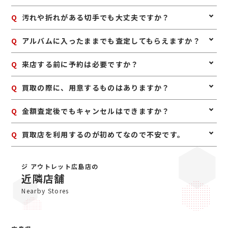
手だけでなく、記念切手や特殊切手なども含めて拝見い
たします。
A
はい、バラ切手も買取対象です。シートのほうが評価し
Q
汚れや折れがある切手でも大丈夫ですか？
やすい場合もありますが、バラだからといって査定不可
というわけではありません。
A
状態によっては査定額に影響しますが、まずは拝見いた
Q
アルバムに入ったままでも査定してもらえますか？
します。保存状態によって評価が変わるため、処分前に
一度ご相談いただくのがおすすめです。
A
はい、そのままで問題ありません。無理に整理したり取
Q
来店する前に予約は必要ですか？
り外したりせず、保管されている状態のままお持ち込み
ください。
A
予約は必要ありませんのでいつでもお越しいただけます
Q
買取の際に、用意するものはありますか？
が、混み合っている場合は査定をお待たせする場合もご
ざいますので、事前にお電話にて来店予約をいただけま
A
はい。身分証明書(運転免許証、マイナンバーカード、
Q
金額査定後でもキャンセルはできますか？
すとスムーズにご案内できます。
パスポート等)をご用意してください。店舗にてコピー
を取らせていただきますので、必ずお持ちください。
A
お値段にご満足いただけない場合は、もちろんキャンセ
Q
買取店を利用するのが初めてなので不安です。
ル可能です。手数料等も一切かかりませんのでご安心く
ださい。
A
初めての買取店にジュエルカフェをご検討いただきあり
がとうございます。ジュエルカフェは女性スタッフが中
ジ アウトレット広島店の
心で、丁寧な接客・明るいお店・手数料完全無料の手軽
近隣店舗
さで多くのお客様にご利用いただいています。ぜひ安心
Nearby Stores
してお越しくださいませ。