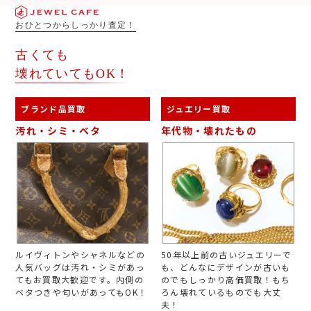
おひとつからしっかり査定！
古くても
壊れていてもOK！
ブランド品買取
ジュエリー買取
汚れ・シミ・ベタ
年代物・壊れたもの
ルイヴィトンやシャネルなどの
50年以上前の古いジュエリーで
人気バッグは汚れ・シミがあっ
も、どんなにデザインが古いも
てもお買取大歓迎です。内側の
のでもしっかり高価買取！もち
ベタつきや匂いがあってもOK！
ろん壊れているものでも大丈
夫！