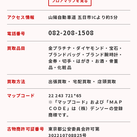
フロアマップを見る
アクセス情報
山陽自動車道 五日市ICより約5分
082-208-1508
電話番号
買取品目
金プラチナ
・
ダイヤモンド
・
宝石
・
ブランドバッグ
・
ブランド腕時計
・
金券
・
切手
・
はがき
・
お酒
・
骨董
品
・
化粧品
買取方法
出張買取
・
宅配買取
・
店頭買取
マップコード
22 243 721*65
※「マップコード」および「ＭＡＰ
ＣＯＤＥ」は（株）デンソーの登録
商標です。
古物商許可証番号
東京都公安委員会許可第
302210708825号