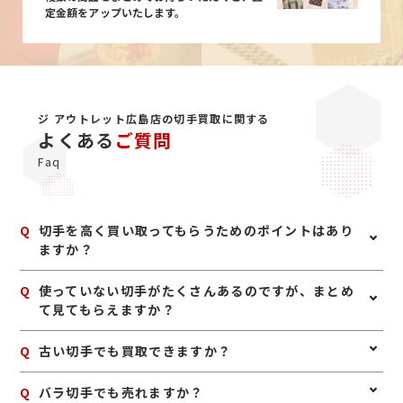
定金額をアップいたします。
ジ アウトレット広島店の切手買取に関する
よくある
ご質問
Faq
Q
切手を高く買い取ってもらうためのポイントはあり
ますか？
A
切手は、できるだけきれいな状態で保管されていること
Q
使っていない切手がたくさんあるのですが、まとめ
が大切です。シートのまま残っているものは評価しやす
て見てもらえますか？
い場合があり、バラ切手もまとめてお持ちいただくこと
で査定しやすくなります。アルバムに入っている場合は
A
はい、まとめて査定可能です。シート切手はもちろん、
Q
古い切手でも買取できますか？
無理に外さず、そのままお持ち込みいただくのがおすす
バラ切手もお取り扱いしておりますので、そのままお持
めです。
ち込みください。
A
はい、古い切手でも査定できる場合があります。普通切
Q
バラ切手でも売れますか？