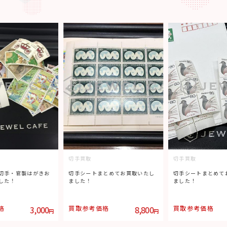
切手買取
切手買取
切手・官製はがきお
切手シートまとめてお買取いたし
切手シートまとめて
した！
ました！
ました！
格
3,000
買取参考価格
8,800
買取参考価格
円
円